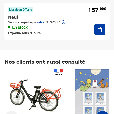
157
,99€
Livraison Offerte
Neuf
Vendu et expédié par
vidaXL
2.79/5
(14)
Ajouter
En stock
Expédié sous 3 jours
Nos clients ont aussi consulté
Prix 1 490,00€
Prix 7,50€