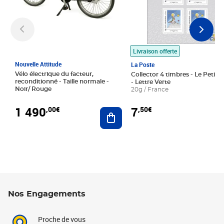
Livraison offerte
Nouvelle Attitude
La Poste
Vélo électrique du facteur,
Collector 4 timbres - Le Petit P
reconditionné - Taille normale -
- Lettre Verte
Noir/ Rouge
20g / France
1 490
7
,00€
,50€
Ajouter au panier
Nos Engagements
Proche de vous