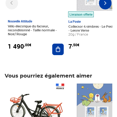
Livraison offerte
Nouvelle Attitude
La Poste
Vélo électrique du facteur,
Collector 4 timbres - Le Petit P
reconditionné - Taille normale -
- Lettre Verte
Noir/ Rouge
20g / France
1 490
7
,00€
,50€
Ajouter au panier
Vous pourriez également aimer
Prix 1 490,00€
Prix 7,50€