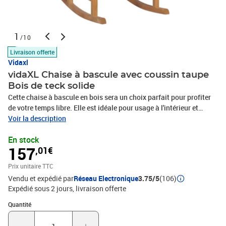
1
/10
Livraison offerte
Vidaxl
vidaXL Chaise à bascule avec coussin taupe
Bois de teck solide
Cette chaise à bascule en bois sera un choix parfait pour profiter
de votre temps libre. Elle est idéale pour usage à l'intérieur et
l'extérieur. Fabriquée en bois dur de teck extrêmement durable,
Voir la description
cette pièce de meuble en teck a été chevronnée, séchée au four puis
En stock
finement poncée pour lui donner un aspect très lisse. Le bois de
157
,01€
teck est connu pour sa résistance exceptionnelle aux intempéries,
ce qui le rend bien plus adapté aux meubles de jardin que tout
Prix unitaire TTC
autre type de bois. Le bois de teck est le choix idéal si vous
Vendu et expédié par
Réseau Electronique
3.75/5
(106)
souhaitez acheter un meuble de jardin durable. Le dossier et
Expédié sous 2 jours
livraison offerte
l'assise à lattes peuvent offrir un excellent soutien. C'est le meilleur
siège pour discuter, lire, regarder la télévision ou simplement vous
Quantité : 1
Quantité
détendre ! Le coussin inclus est pratique et a une fonction
décorative.Couleur du coussin : taupeMatériau : bois dur de teck