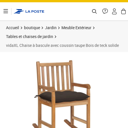
ontenu de la page
Accueil
boutique
Jardin
Meuble Extérieur
Tables et chaises de jardin
vidaXL Chaise à bascule avec coussin taupe Bois de teck solide
Prix 157,01€
Prix 1