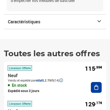
d'empêcher vos meubles de basculer
Caractéristiques
Toutes les autres offres
115
,99€
Livraison Offerte
Neuf
Vendu et expédié par
vidaXL
2.79/5
(14)
Ajouter
En stock
Expédié sous 3 jours
129
,17€
Livraison Offerte