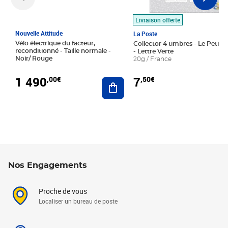
Livraison offerte
Nouvelle Attitude
La Poste
Vélo électrique du facteur,
Collector 4 timbres - Le Petit P
reconditionné - Taille normale -
- Lettre Verte
Noir/ Rouge
20g / France
1 490
7
,00€
,50€
Ajouter au panier
Nos Engagements
Proche de vous
Localiser un bureau de poste