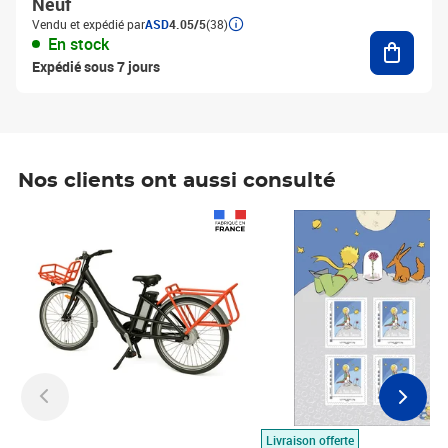
Neuf
Vendu et expédié par
ASD
4.05/5
(38)
Ajouter
En stock
Expédié sous 7 jours
Nos clients ont aussi consulté
Prix 1 490,00€
Prix 7,50€
Livraison offerte