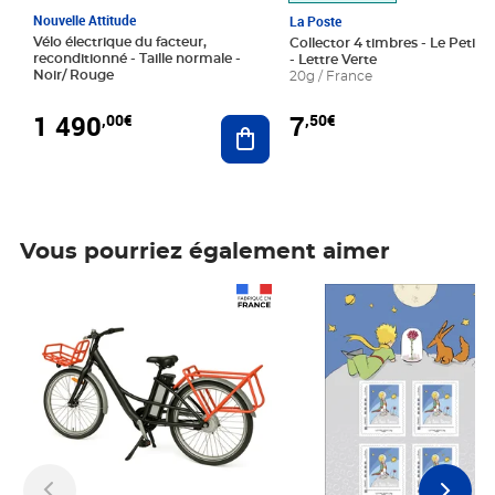
Nouvelle Attitude
La Poste
Vélo électrique du facteur,
Collector 4 timbres - Le Petit P
reconditionné - Taille normale -
- Lettre Verte
Noir/ Rouge
20g / France
1 490
7
,00€
,50€
Ajouter au panier
Vous pourriez également aimer
Prix 1 490,00€
Prix 7,50€