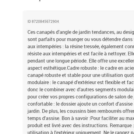
ID 8720845672904
Ces canapés d'angle de jardin tendances, au desi
sont parfaits pour manger ou vous détendre dans v
aux intempéries : la résine tressée, également con
résiste aux intempéries et est facile à nettoyer. Elle
pendant une longue période. Elle offre une excell
aspect esthétique.Cadre robuste : le cadre en acie
canapé robuste et stable pour une utilisation quoti
modulaire : le canapé d'extérieur est flexible et fa
donc le combiner avec d'autres segments modulair
pour créer vos propres configurations de salon de 
confortable : le dossier ajoute un confort d'assi
jardin. De plus, les coussins bien rembourrés offr
temps d'assise. Bon à savoir :Pour faciliter au 
produit est livré avec des instructions. Remarque 
utilisation à l'extérieur uniquement. Ne le rangez p