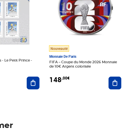
Nouveauté
Monnaie De Paris
 - Le Petit Prince -
FIFA – Coupe du Monde 2026 Monnaie
de 10€ Argent colorisée
148
,00€
Ajouter au panier
Ajoute
mer