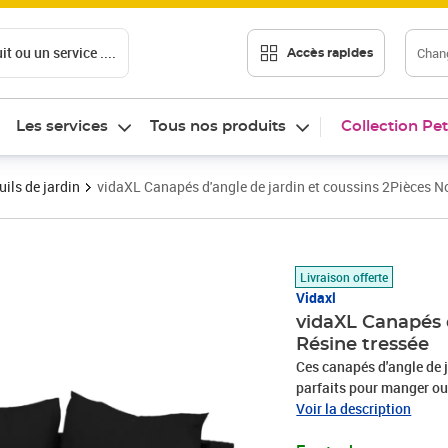
t ou un service ....
Chang
Accès rapides
Les services
Tous nos produits
Collection Pet
ils de jardin
vidaXL Canapés d'angle de jardin et coussins 2Pièces No
Prix barré 160,99 €
Prix 144,89€
Livraison offerte
Vidaxl
vidaXL Canapés d
Résine tressée
Ces canapés d'angle de 
parfaits pour manger ou
intempéries : la résine 
Voir la description
aux intempéries et est fa