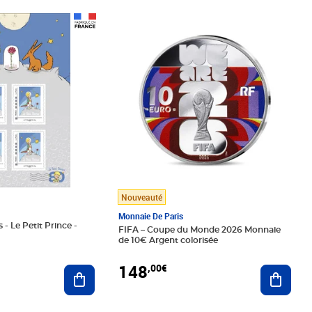
Prix 148,00€
Nouveauté
Monnaie De Paris
 - Le Petit Prince -
FIFA – Coupe du Monde 2026 Monnaie
de 10€ Argent colorisée
148
,00€
Ajouter au panier
Ajoute