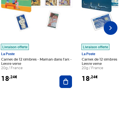
Livraison offerte
Livraison offerte
La Poste
La Poste
Carnet de 12 timbres - Maman dans l'art -
Carnet de 12 timbres - Le bl
Lettre verte
Lettre verte
20g / France
20g / France
18
18
,24€
,24€
r au panier
Ajouter au panier