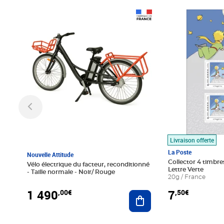
Prix 1 490,00€
Prix 7,50€
Livraison offerte
La Poste
Nouvelle Attitude
Collector 4 timbres
Vélo électrique du facteur, reconditionné
Lettre Verte
- Taille normale - Noir/ Rouge
20g / France
1 490
7
,00€
,50€
Ajouter au panier