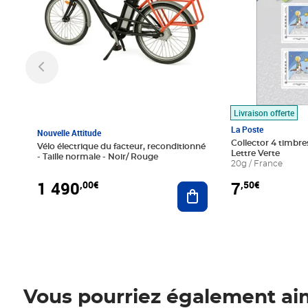
Livraison offerte
La Poste
Nouvelle Attitude
Collector 4 timbres
Vélo électrique du facteur, reconditionné
Lettre Verte
- Taille normale - Noir/ Rouge
20g / France
1 490
7
,00€
,50€
Ajouter au panier
Vous pourriez également ai