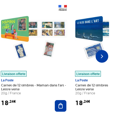
Prix 18,24€
Prix 18,24€
Livraison offerte
Livraison offerte
La Poste
La Poste
Carnet de 12 timbres - Maman dans l'art -
Carnet de 12 timbres - Le bl
Lettre verte
Lettre verte
20g / France
20g / France
18
18
,24€
,24€
r au panier
Ajouter au panier