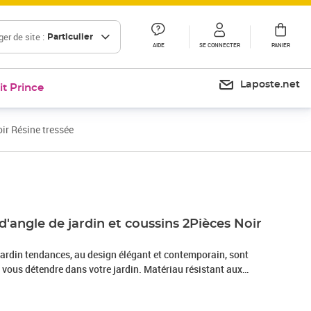
er de site :
Particulier
AIDE
SE CONNECTER
PANIER
Laposte.net
it Prince
ir Résine tressée
Prix 144,99€
'angle de jardin et coussins 2Pièces Noir
jardin tendances, au design élégant et contemporain, sont
 vous détendre dans votre jardin. Matériau résistant aux
tressée, également connue sous le nom de rotin poly, résiste
cile à nettoyer. Elle reste belle à l'extérieur pendant une