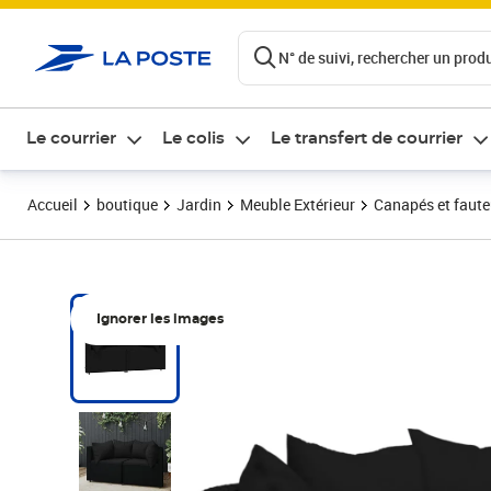
ontenu de la page
N° de suivi, rechercher un produi
Le courrier
Le colis
Le transfert de courrier
Accueil
boutique
Jardin
Meuble Extérieur
Canapés et fauteu
Ignorer les images