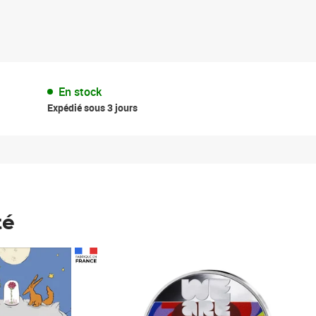
En stock
Expédié sous 3 jours
té
Prix 148,00€