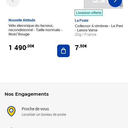
Livraison offerte
Nouvelle Attitude
La Poste
Vélo électrique du facteur,
Collector 4 timbres - Le Petit P
reconditionné - Taille normale -
- Lettre Verte
Noir/ Rouge
20g / France
1 490
7
,00€
,50€
Ajouter au panier
Nos Engagements
Proche de vous
Localiser un bureau de poste