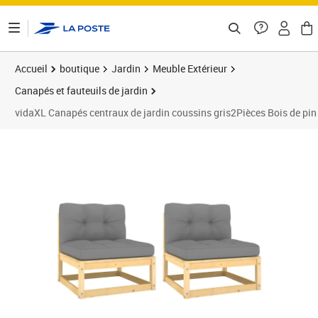
ontenu de la page
Accueil
boutique
Jardin
Meuble Extérieur
Canapés et fauteuils de jardin
vidaXL Canapés centraux de jardin coussins gris2Pièces Bois de pin
Prix 154,99€
Prix b
Prix 1