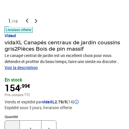
1
/10
Livraison offerte
Vidaxl
vidaXL Canapés centraux de jardin coussins
gris2Pièces Bois de pin massif
Le canapé central de jardin est un excellent choix pour vous
détendre et profiter du beau temps, faire une sieste ou discuter
avec votre famille ou vos amis. Le canapé central est fait de bois
Voir la description
de pin massif, ce qui le rend robuste et stable. Les coussins
En stock
ajoutent un confort supplémentaire. De plus, ce canapé central en
154
,99€
bois présente également un design modulaire, ce qui le rend
complètement flexible et facile à déplacer pour s'adapter à
Prix unitaire TTC
n'importe quel aménagement. Vous pouvez le combiner avec
Vendu et expédié par
vidaXL
2.79/5
(14)
d'autres segments modulaires disponibles dans le menu déroulant
Expédié sous 3 jours
livraison offerte
pour créer vos propres configurations de salon de jardin !
Remarque : afin de prolonger la durée de vie des meubles
Quantité : 1
Quantité
d'extérieur, nous vous recommandons de les protéger avec une
housse imperméable.Couleur du coussin : grisMatériau : bois de