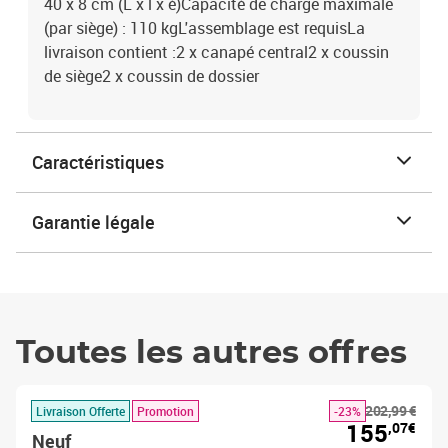
40 x 8 cm (L x l x é)Capacité de charge maximale
(par siège) : 110 kgL'assemblage est requisLa
livraison contient :2 x canapé central2 x coussin
de siège2 x coussin de dossier
Caractéristiques
Garantie légale
Toutes les autres offres
202,99 €
Livraison Offerte
Promotion
-23%
155
,07€
Neuf