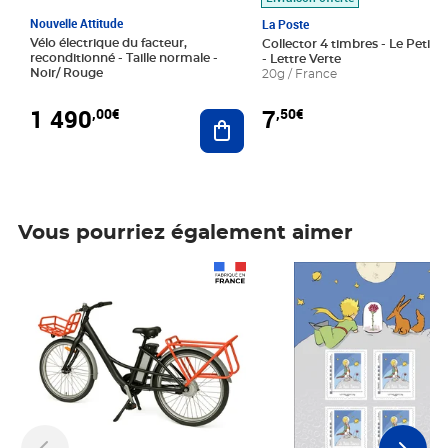
Nouvelle Attitude
La Poste
Vélo électrique du facteur,
Collector 4 timbres - Le Petit P
reconditionné - Taille normale -
- Lettre Verte
Noir/ Rouge
20g / France
1 490
7
,00€
,50€
Ajouter au panier
Vous pourriez également aimer
Prix 1 490,00€
Prix 7,50€