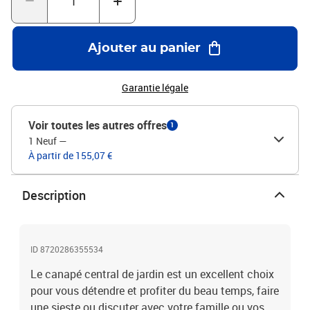
pin massif, tissu (100 % polyester)Dimensions : 70 x 70 x 67 cm (l x
P x H)Dimensions du coussin de siège : 70 x 70 x 8 cm (L x l x
é)Dimensions du coussin de dossier : 70 x 40 x 8 cm (L x l x
Ajouter au panier
é)Capacité de charge maximale (par siège) : 110 kgL'assemblage
est requisLa livraison contient :2 x canapé central2 x coussin de
siège2 x coussin de dossier
Garantie légale
Voir toutes les autres offres
1
1 Neuf
—
À partir de 155,07 €
Description
ID 8720286355534
Le canapé central de jardin est un excellent choix
pour vous détendre et profiter du beau temps, faire
une sieste ou discuter avec votre famille ou vos