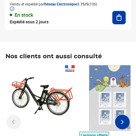
Vendu et expédié par
Réseau Electronique
3.75/5
(106)
Ajouter
En stock
Expédié sous 2 jours
Nos clients ont aussi consulté
Prix 1 490,00€
Prix 7,50€
Livraison offerte