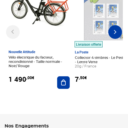
Livraison offerte
Nouvelle Attitude
La Poste
Vélo électrique du facteur,
Collector 4 timbres - Le Petit P
reconditionné - Taille normale -
- Lettre Verte
Noir/ Rouge
20g / France
1 490
7
,00€
,50€
Ajouter au panier
Nos Engagements