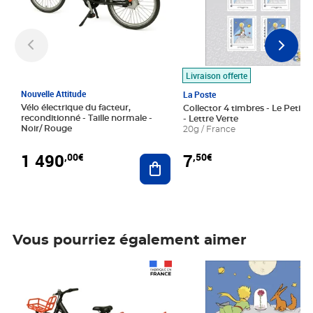
Livraison offerte
Nouvelle Attitude
La Poste
Vélo électrique du facteur,
Collector 4 timbres - Le Petit P
reconditionné - Taille normale -
- Lettre Verte
Noir/ Rouge
20g / France
1 490
7
,00€
,50€
Ajouter au panier
Vous pourriez également aimer
Prix 1 490,00€
Prix 7,50€