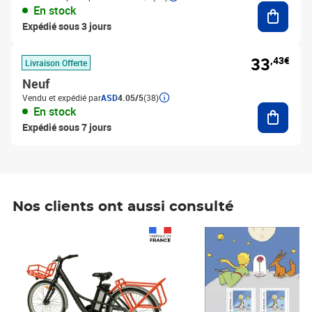
Ajouter
En stock
Expédié sous 3 jours
33
,43€
Livraison Offerte
Neuf
Vendu et expédié par
ASD
4.05/5
(38)
Ajouter
En stock
Expédié sous 7 jours
Nos clients ont aussi consulté
Prix 1 490,00€
Prix 7,50€