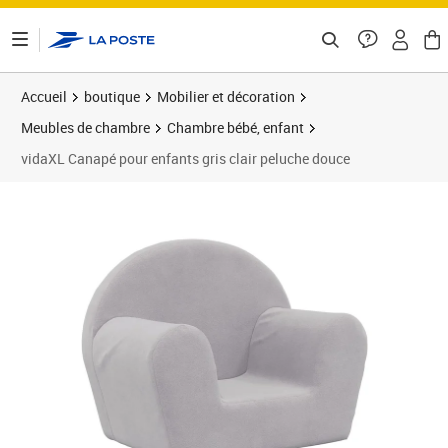
ontenu de la page
Accueil
boutique
Mobilier et décoration
Meubles de chambre
Chambre bébé, enfant
vidaXL Canapé pour enfants gris clair peluche douce
Prix barré 37,99 €
Prix 30,89€
Prix 3
Prix 3