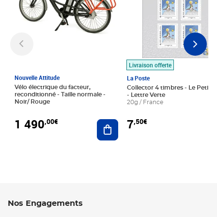
Livraison offerte
Nouvelle Attitude
La Poste
Vélo électrique du facteur,
Collector 4 timbres - Le Petit P
reconditionné - Taille normale -
- Lettre Verte
Noir/ Rouge
20g / France
1 490
7
,00€
,50€
Ajouter au panier
Nos Engagements