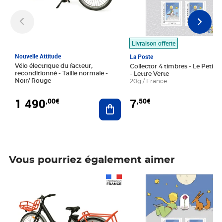
Livraison offerte
Nouvelle Attitude
La Poste
Vélo électrique du facteur,
Collector 4 timbres - Le Petit P
reconditionné - Taille normale -
- Lettre Verte
Noir/ Rouge
20g / France
1 490
7
,00€
,50€
Ajouter au panier
Vous pourriez également aimer
Prix 1 490,00€
Prix 7,50€