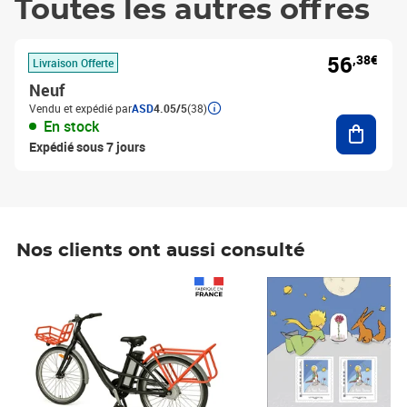
Toutes les autres offres
56
,38€
Livraison Offerte
Neuf
Vendu et expédié par
ASD
4.05/5
(38)
Ajouter
En stock
Expédié sous 7 jours
Nos clients ont aussi consulté
Prix 1 490,00€
Prix 7,50€