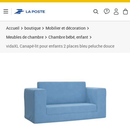
ontenu de la page
Accueil
boutique
Mobilier et décoration
Meubles de chambre
Chambre bébé, enfant
vidaXL Canapé-lit pour enfants 2 places bleu peluche douce
Prix 52,13€
Prix 5