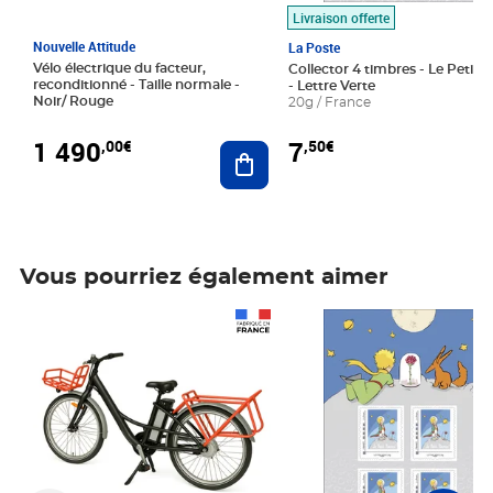
Livraison offerte
Nouvelle Attitude
La Poste
Vélo électrique du facteur,
Collector 4 timbres - Le Petit P
reconditionné - Taille normale -
- Lettre Verte
Noir/ Rouge
20g / France
1 490
7
,00€
,50€
Ajouter au panier
Vous pourriez également aimer
Prix 1 490,00€
Prix 7,50€