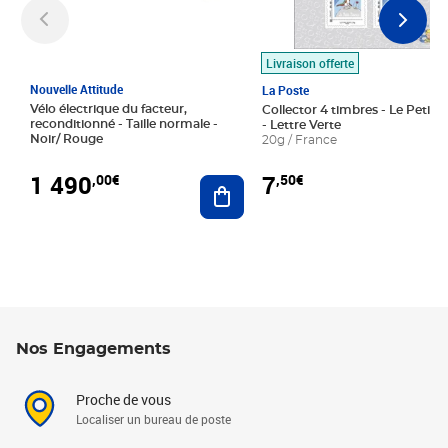
Livraison offerte
Nouvelle Attitude
La Poste
Vélo électrique du facteur,
Collector 4 timbres - Le Petit P
reconditionné - Taille normale -
- Lettre Verte
Noir/ Rouge
20g / France
1 490
7
,00€
,50€
Ajouter au panier
Nos Engagements
Proche de vous
Localiser un bureau de poste