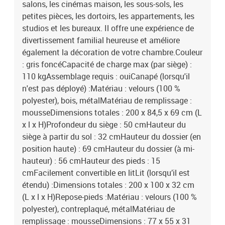
salons, les cinémas maison, les sous-sols, les
petites pièces, les dortoirs, les appartements, les
studios et les bureaux. Il offre une expérience de
divertissement familial heureuse et améliore
également la décoration de votre chambre.Couleur
: gris foncéCapacité de charge max (par siège) :
110 kgAssemblage requis : ouiCanapé (lorsqu'il
n'est pas déployé) :Matériau : velours (100 %
polyester), bois, métalMatériau de remplissage :
mousseDimensions totales : 200 x 84,5 x 69 cm (L
x l x H)Profondeur du siège : 50 cmHauteur du
siège à partir du sol : 32 cmHauteur du dossier (en
position haute) : 69 cmHauteur du dossier (à mi-
hauteur) : 56 cmHauteur des pieds : 15
cmFacilement convertible en litLit (lorsqu’il est
étendu) :Dimensions totales : 200 x 100 x 32 cm
(L x l x H)Repose-pieds :Matériau : velours (100 %
polyester), contreplaqué, métalMatériau de
remplissage : mousseDimensions : 77 x 55 x 31