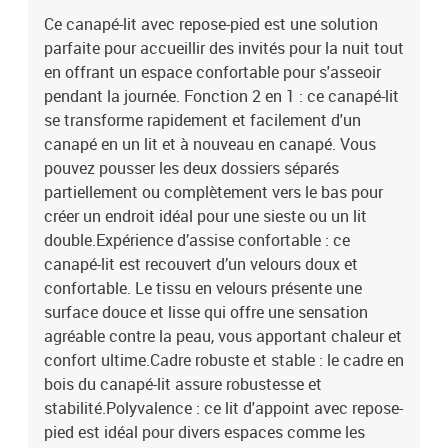
stabilité.Polyvalence : ce lit d'appoint avec repose-pied est idéal
Ce canapé-lit avec repose-pied est une solution
pour divers espaces comme les salons, les cinémas maison, les
parfaite pour accueillir des invités pour la nuit tout
sous-sols, les petites pièces, les dortoirs, les appartements, les
studios et les bureaux. Il offre une expérience de divertissement
en offrant un espace confortable pour s'asseoir
familial heureuse et améliore également la décoration de votre
pendant la journée. Fonction 2 en 1 : ce canapé-lit
chambre.Couleur : gris foncéCapacité de charge max (par siège) :
se transforme rapidement et facilement d'un
110 kgAssemblage requis : ouiCanapé (lorsqu'il n'est pas déployé)
canapé en un lit et à nouveau en canapé. Vous
:Matériau : velours (100 % polyester), bois, métalMatériau de
pouvez pousser les deux dossiers séparés
remplissage : mousseDimensions totales : 200 x 84,5 x 69 cm (L x l
partiellement ou complètement vers le bas pour
x H)Profondeur du siège : 50 cmHauteur du siège à partir du sol :
créer un endroit idéal pour une sieste ou un lit
32 cmHauteur du dossier (en position haute) : 69 cmHauteur du
dossier (à mi-hauteur) : 56 cmHauteur des pieds : 15
double.Expérience d’assise confortable : ce
cmFacilement convertible en litLit (lorsqu’il est étendu)
canapé-lit est recouvert d’un velours doux et
:Dimensions totales : 200 x 100 x 32 cm (L x l x H)Repose-pieds
confortable. Le tissu en velours présente une
:Matériau : velours (100 % polyester), contreplaqué, métalMatériau
surface douce et lisse qui offre une sensation
de remplissage : mousseDimensions : 77 x 55 x 31 cm (l x P x H) La
agréable contre la peau, vous apportant chaleur et
livraison contient :1 x canapé-lit1 x repose-pieds
confort ultime.Cadre robuste et stable : le cadre en
bois du canapé-lit assure robustesse et
stabilité.Polyvalence : ce lit d'appoint avec repose-
pied est idéal pour divers espaces comme les