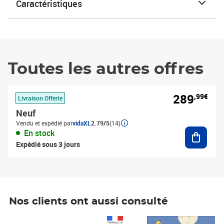
Caractéristiques
Toutes les autres offres
289
,99€
Livraison Offerte
Neuf
Vendu et expédié par
vidaXL
2.79/5
(14)
Ajouter
En stock
Expédié sous 3 jours
Nos clients ont aussi consulté
Prix 1 490,00€
Prix 7,50€