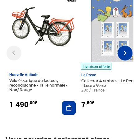
Livraison offerte
Nouvelle Attitude
La Poste
Vélo électrique du facteur,
Collector 4 timbres - Le Petit P
reconditionné - Taille normale -
- Lettre Verte
Noir/ Rouge
20g / France
1 490
7
,00€
,50€
Ajouter au panier