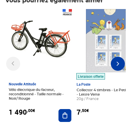
Vous pourriez également aimer
Prix 1 490,00€
Prix 7,50€
Livraison offerte
Nouvelle Attitude
La Poste
Vélo électrique du facteur,
Collector 4 timbres - Le Petit P
reconditionné - Taille normale -
- Lettre Verte
Noir/ Rouge
20g / France
1 490
7
,00€
,50€
Ajouter au panier