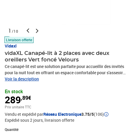
1
/10
Livraison offerte
Vidaxl
vidaXL Canapé-lit à 2 places avec deux
oreillers Vert foncé Velours
Ce canapé-lit est une solution parfaite pour accueillir des invités
pour la nuit tout en offrant un espace confortable pour s'asseoir
pendant la journée. Fonction 2 en 1 : ce canapé-lit se transforme
Voir la description
rapidement et facilement d'un canapé en un lit et à nouveau en
En stock
canapé. Vous pouvez pousser les deux dossiers séparés
289
,89€
partiellement ou complètement vers le bas pour créer un endroit
idéal pour une sieste ou un lit double.Expérience de siège
Prix unitaire TTC
confortable : ce canapé-lit est recouvert d'un velours doux et
Vendu et expédié par
Réseau Electronique
3.75/5
(106)
confortable. le velours est un tissu doux et luxueux qui se
Expédié sous 2 jours
livraison offerte
reconnaît à son tas dense de fibres uniformément coupées qui ont
une touche lisse. Le tissu en velours présente un toucher doux
Quantité : 1
Quantité