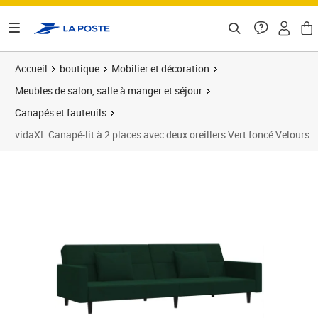
ontenu de la page
Accueil
boutique
Mobilier et décoration
Meubles de salon, salle à manger et séjour
Canapés et fauteuils
vidaXL Canapé-lit à 2 places avec deux oreillers Vert foncé Velours
Prix 289,89€
Prix 2