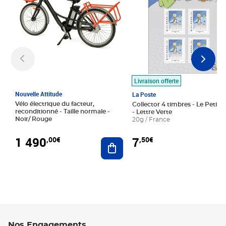
Livraison offerte
Nouvelle Attitude
La Poste
Vélo électrique du facteur,
Collector 4 timbres - Le Petit P
reconditionné - Taille normale -
- Lettre Verte
Noir/ Rouge
20g / France
1 490
7
,00€
,50€
Ajouter au panier
Nos Engagements