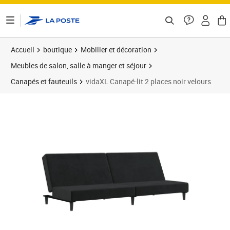
ontenu de la page
Accueil
boutique
Mobilier et décoration
Meubles de salon, salle à manger et séjour
Canapés et fauteuils
vidaXL Canapé-lit 2 places noir velours
Prix 223,89€
Prix 2