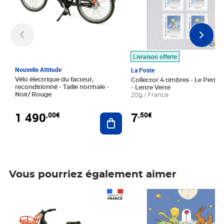
Livraison offerte
Nouvelle Attitude
La Poste
Vélo électrique du facteur,
Collector 4 timbres - Le Petit P
reconditionné - Taille normale -
- Lettre Verte
Noir/ Rouge
20g / France
1 490
7
,00€
,50€
Ajouter au panier
Vous pourriez également aimer
Prix 1 490,00€
Prix 7,50€