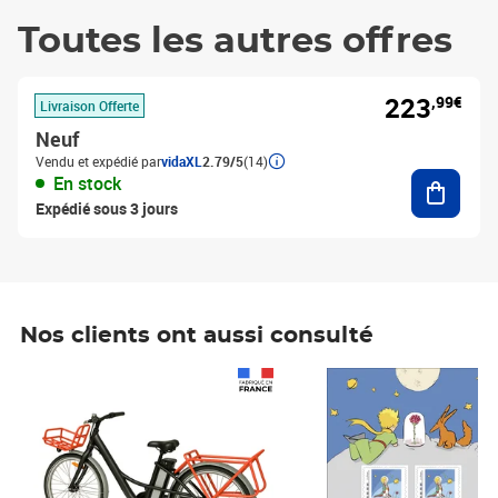
Toutes les autres offres
223
,99€
Livraison Offerte
Neuf
Vendu et expédié par
vidaXL
2.79/5
(14)
Ajouter
En stock
Expédié sous 3 jours
Nos clients ont aussi consulté
Prix 1 490,00€
Prix 7,50€