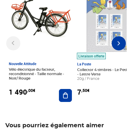
Livraison offerte
Nouvelle Attitude
La Poste
Vélo électrique du facteur,
Collector 4 timbres - Le Petit P
reconditionné - Taille normale -
- Lettre Verte
Noir/ Rouge
20g / France
1 490
7
,00€
,50€
Ajouter au panier
Vous pourriez également aimer