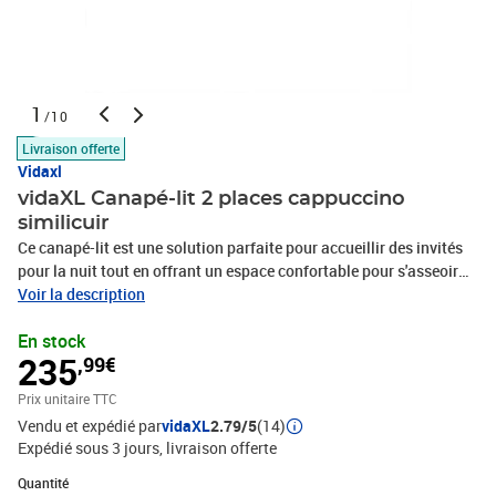
1
/10
Livraison offerte
Vidaxl
vidaXL Canapé-lit 2 places cappuccino
similicuir
Ce canapé-lit est une solution parfaite pour accueillir des invités
pour la nuit tout en offrant un espace confortable pour s'asseoir
pendant la journée. Fonction 2 en 1 : ce canapé-lit se transforme
Voir la description
rapidement et facilement d'un canapé en un lit et à nouveau en
En stock
canapé. Vous pouvez pousser les deux dossiers séparés
235
,99€
partiellement ou complètement vers le bas pour créer un endroit
idéal pour une sieste ou un lit double.Expérience de siège
Prix unitaire TTC
confortable : ce canapé-lit est recouvert d'un similicuir doux et
Vendu et expédié par
vidaXL
2.79/5
(14)
confortable. Le similicuir est un matériau très durable. Il est
Expédié sous 3 jours
livraison offerte
résistant aux taches, ce qui le rend facile à nettoyer avec un
chiffon humide. La surface lisse donne également un aspect
Quantité : 1
Quantité