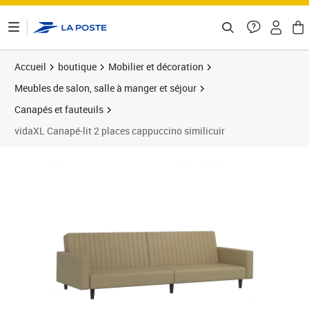
ontenu de la page
Accueil
boutique
Mobilier et décoration
Meubles de salon, salle à manger et séjour
Canapés et fauteuils
vidaXL Canapé-lit 2 places cappuccino similicuir
Prix 235,99€
Prix 2