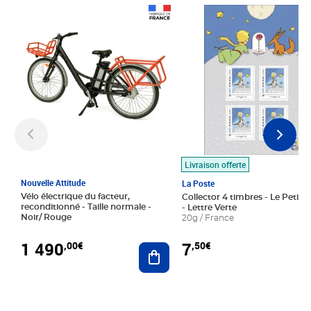
Prix 1 490,00€
Prix 7,50€
Livraison offerte
Nouvelle Attitude
La Poste
Vélo électrique du facteur,
Collector 4 timbres - Le Petit P
reconditionné - Taille normale -
- Lettre Verte
Noir/ Rouge
20g / France
1 490
7
,00€
,50€
Ajouter au panier