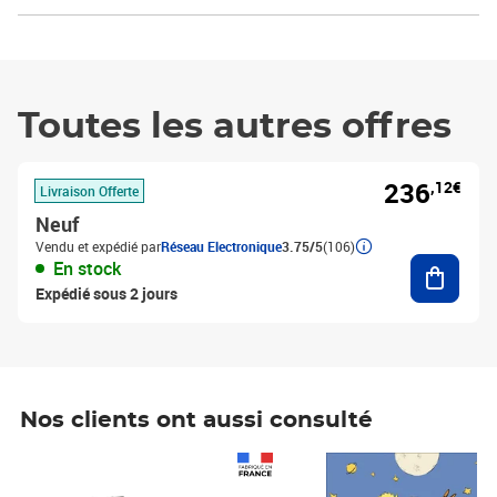
Toutes les autres offres
236
,12€
Livraison Offerte
Neuf
Vendu et expédié par
Réseau Electronique
3.75/5
(106)
Ajouter
En stock
Expédié sous 2 jours
Nos clients ont aussi consulté
Prix 1 490,00€
Prix 7,50€