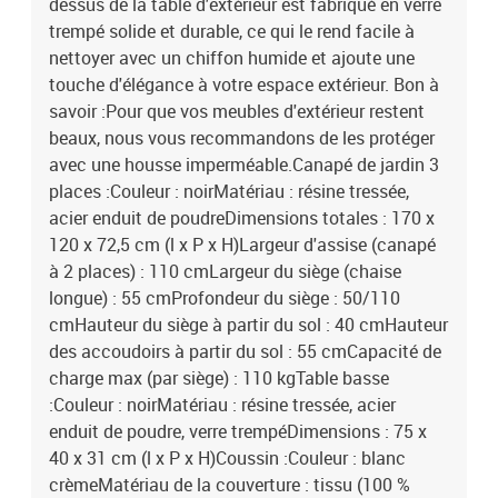
dessus de la table d'extérieur est fabriqué en verre
trempé solide et durable, ce qui le rend facile à
nettoyer avec un chiffon humide et ajoute une
touche d'élégance à votre espace extérieur. Bon à
savoir :Pour que vos meubles d'extérieur restent
beaux, nous vous recommandons de les protéger
avec une housse imperméable.Canapé de jardin 3
places :Couleur : noirMatériau : résine tressée,
acier enduit de poudreDimensions totales : 170 x
120 x 72,5 cm (l x P x H)Largeur d'assise (canapé
à 2 places) : 110 cmLargeur du siège (chaise
longue) : 55 cmProfondeur du siège : 50/110
cmHauteur du siège à partir du sol : 40 cmHauteur
des accoudoirs à partir du sol : 55 cmCapacité de
charge max (par siège) : 110 kgTable basse
:Couleur : noirMatériau : résine tressée, acier
enduit de poudre, verre trempéDimensions : 75 x
40 x 31 cm (l x P x H)Coussin :Couleur : blanc
crèmeMatériau de la couverture : tissu (100 %