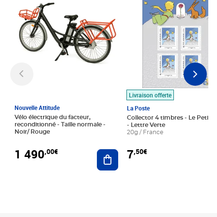
Livraison offerte
Nouvelle Attitude
La Poste
Vélo électrique du facteur,
Collector 4 timbres - Le Petit P
reconditionné - Taille normale -
- Lettre Verte
Noir/ Rouge
20g / France
1 490
7
,00€
,50€
Ajouter au panier