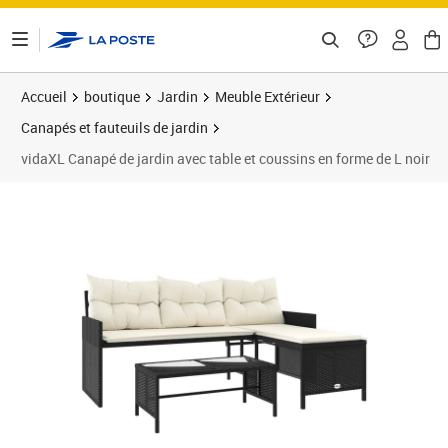
ontenu de la page
Accueil
boutique
Jardin
Meuble Extérieur
Canapés et fauteuils de jardin
vidaXL Canapé de jardin avec table et coussins en forme de L noir
Prix 182,99€
Prix b
Prix 1