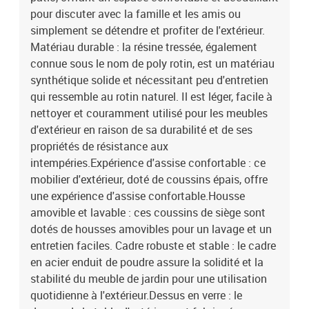
(L x l)Dimensions du coussin de siège (chaise longue) : 110 x 55
pour discuter avec la famille et les amis ou
cm (L x l)Assemblage requis : oui La livraison contient :1 x canapé
simplement se détendre et profiter de l'extérieur.
de jardin 3 places1 x table basse2 x coussin d'assise avec housse
Matériau durable : la résine tressée, également
amovible et lavable3 x coussin de dossier
connue sous le nom de poly rotin, est un matériau
synthétique solide et nécessitant peu d'entretien
qui ressemble au rotin naturel. Il est léger, facile à
nettoyer et couramment utilisé pour les meubles
d'extérieur en raison de sa durabilité et de ses
propriétés de résistance aux
intempéries.Expérience d'assise confortable : ce
mobilier d'extérieur, doté de coussins épais, offre
une expérience d'assise confortable.Housse
amovible et lavable : ces coussins de siège sont
dotés de housses amovibles pour un lavage et un
entretien faciles. Cadre robuste et stable : le cadre
en acier enduit de poudre assure la solidité et la
stabilité du meuble de jardin pour une utilisation
quotidienne à l'extérieur.Dessus en verre : le