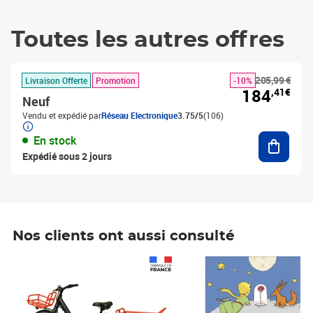
Toutes les autres offres
205,99 €
Livraison Offerte
Promotion
-10%
184
,41€
Neuf
Vendu et expédié par
Réseau Electronique
3.75/5
(106)
Ajouter
En stock
Expédié sous 2 jours
Nos clients ont aussi consulté
Prix 1 490,00€
Prix 7,50€