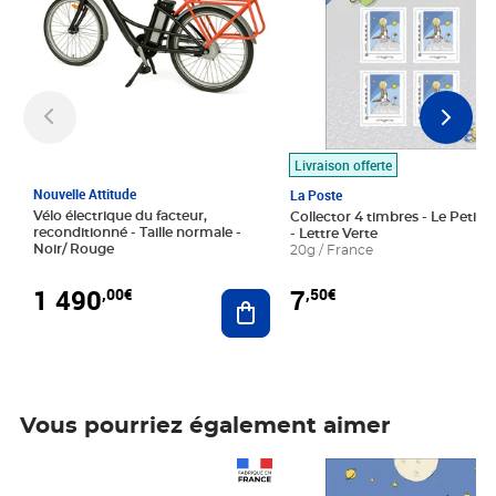
Livraison offerte
Nouvelle Attitude
La Poste
Vélo électrique du facteur,
Collector 4 timbres - Le Petit P
reconditionné - Taille normale -
- Lettre Verte
Noir/ Rouge
20g / France
1 490
7
,00€
,50€
Ajouter au panier
Vous pourriez également aimer
Prix 1 490,00€
Prix 7,50€