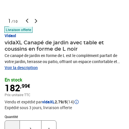
1
/10
Livraison offerte
Vidaxl
vidaXL Canapé de jardin avec table et
coussins en forme de L noir
Ce canapé de jardin en forme de L est le complément parfait de
votre jardin, terrasse ou patio, offrant un espace confortable et
accueillant pour discuter avec la famille et les amis ou simplement
Voir la description
se détendre et profiter de l'extérieur. Matériau durable : la résine
En stock
tressée, également connue sous le nom de poly rotin, est un
182
,99€
matériau synthétique solide et nécessitant peu d'entretien qui
ressemble au rotin naturel. Il est léger, facile à nettoyer et
Prix unitaire TTC
couramment utilisé pour les meubles d'extérieur en raison de sa
Vendu et expédié par
vidaXL
2.79/5
(14)
durabilité et de ses propriétés de résistance aux
Expédié sous 3 jours
livraison offerte
intempéries.Expérience d'assise confortable : ce mobilier
d'extérieur, doté de coussins épais, offre une expérience d'assise
Quantité : 1
Quantité
confortable.Housse amovible et lavable : ces coussins de siège
sont dotés de housses amovibles pour un lavage et un entretien