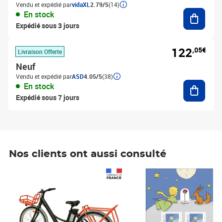
Vendu et expédié par
vidaXL
2.79/5
(14)
Ajouter
En stock
Expédié sous 3 jours
122
,05€
Livraison Offerte
Neuf
Vendu et expédié par
ASD
4.05/5
(38)
Ajouter
En stock
Expédié sous 7 jours
Nos clients ont aussi consulté
Prix 1 490,00€
Prix 7,50€