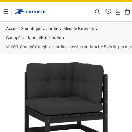
ontenu de la page
Accueil
boutique
Jardin
Meuble Extérieur
Canapés et fauteuils de jardin
vidaXL Canapé d'angle de jardin coussins anthracite Bois de pin mas
Prix barré 118,99 €
Prix 103,08€
Prix 1
Prix 1