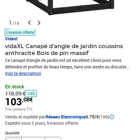
1
/10
Livraison offerte
Vidaxl
vidaXL Canapé d'angle de jardin coussins
anthracite Bois de pin massif
Ce canapé d'angle de jardin est un excellent choix pour vous
détendre et profiter du beau temps, faire une sieste ou discuter
avec votre famille ou vos amis. Le canapé d'angle est fait de bois
Voir la description
de pin massif, ce qui le rend robuste et stable. Les coussins
En stock
ajoutent un confort supplémentaire. De plus, ce canapé d'angle en
118,99 €
bois présente également un design modulaire, ce qui le rend
-13%
103
,08€
complètement flexible et facile à déplacer pour s'adapter à
n'importe quel aménagement. Vous pouvez le combiner avec
Prix unitaire TTC
d'autres segments modulaires disponibles dans le menu déroulant
Vendu et expédié par
Réseau Electronique
3.75/5
(106)
pour créer vos propres configurations de salon de jardin !
Expédié sous 2 jours
livraison offerte
Remarque : afin de prolonger la durée de vie des meubles
Quantité : 1
d'extérieur, nous vous recommandons de les protéger avec une
Quantité
housse imperméable.Couleur : NoirCouleur du coussin :