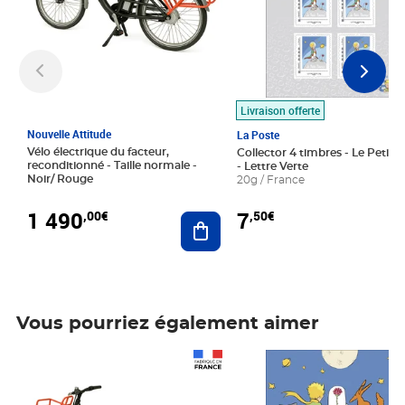
Livraison offerte
Nouvelle Attitude
La Poste
Vélo électrique du facteur,
Collector 4 timbres - Le Petit P
reconditionné - Taille normale -
- Lettre Verte
Noir/ Rouge
20g / France
1 490
7
,00€
,50€
Ajouter au panier
Vous pourriez également aimer
Prix 1 490,00€
Prix 7,50€