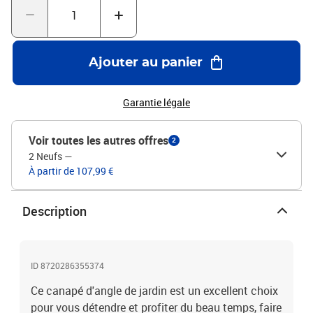
anthraciteMatériau : bois de pin massif, tissu (100 %
polyester)Dimensions : 70 x 70 x 67 cm (l x P x H)Dimensions du
coussin de siège : 70 x 70 x 8 cm (L x l x é)Dimensions du coussin
de dossier/latéral : 70 x 40 x 8 cm (L x l x é)L'assemblage est
Ajouter au panier
requisLa livraison contient :1 x canapé d'angle1 x coussin de
siège2 x coussin de dossier/latéral
Garantie légale
Voir toutes les autres offres
2
2 Neufs
—
À partir de 107,99 €
Description
ID 8720286355374
Ce canapé d'angle de jardin est un excellent choix
pour vous détendre et profiter du beau temps, faire