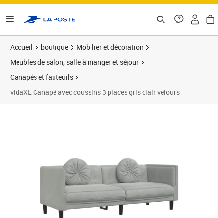
ontenu de la page
Accueil
boutique
Mobilier et décoration
Meubles de salon, salle à manger et séjour
Canapés et fauteuils
vidaXL Canapé avec coussins 3 places gris clair velours
Prix barré 248,99 €
Prix 211,89€
Prix 2