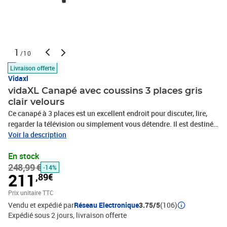
1
/10
Livraison offerte
Vidaxl
vidaXL Canapé avec coussins 3 places gris
clair velours
Ce canapé à 3 places est un excellent endroit pour discuter, lire,
regarder la télévision ou simplement vous détendre. Il est destiné à
être un point central dans votre maison. Velours doux : le velours
Voir la description
est un tissu doux et luxueux qui se reconnaît à son tas dense de
En stock
fibres uniformément coupées qui ont une touche lisse. Le tissu en
248,99 €
velours présente un toucher doux distinctif, ce qui le rend
-14%
211
,89€
confortable au toucher.Expérience d'assise confortable : le canapé
est très confortable avec le siège, les accoudoirs, le dossier et les
Prix unitaire TTC
oreillers ronds bien rembourrésPieds de soutien : le canapé
Vendu et expédié par
Réseau Electronique
3.75/5
(106)
rembourré est soutenu par des pieds robustes, qui assurent sa
Expédié sous 2 jours
livraison offerte
stabilité, sa sécurité et sa fermeté.Design accrocheur : doté d'un