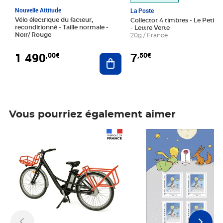
Nouvelle Attitude
La Poste
Vélo électrique du facteur,
Collector 4 timbres - Le Petit P
reconditionné - Taille normale -
- Lettre Verte
Noir/ Rouge
20g / France
1 490
7
,00€
,50€
Ajouter au panier
Vous pourriez également aimer
Prix 1 490,00€
Prix 7,50€