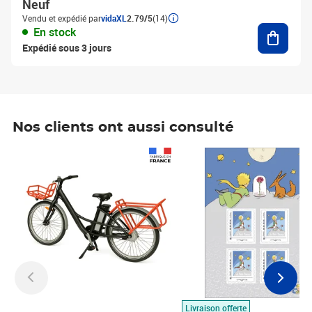
Neuf
Vendu et expédié par
vidaXL
2.79/5
(14)
Ajouter
En stock
Expédié sous 3 jours
Nos clients ont aussi consulté
Prix 1 490,00€
Prix 7,50€
Livraison offerte