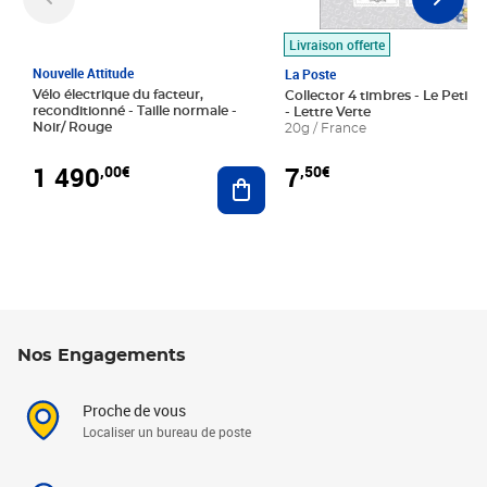
Livraison offerte
Nouvelle Attitude
La Poste
Vélo électrique du facteur,
Collector 4 timbres - Le Petit P
reconditionné - Taille normale -
- Lettre Verte
Noir/ Rouge
20g / France
1 490
7
,00€
,50€
Ajouter au panier
Nos Engagements
Proche de vous
Localiser un bureau de poste