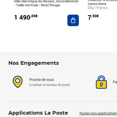
Collector 4 timbres
Vélo électrique du facteur, reconditionné
Lettre Verte
- Taille normale - Noir/ Rouge
20g / France
1 490
7
,00€
,50€
Ajouter au panier
Nos Engagements
Proche de vous
Pa
Localiser un bureau de poste
Applications La Poste
Toutes nos application