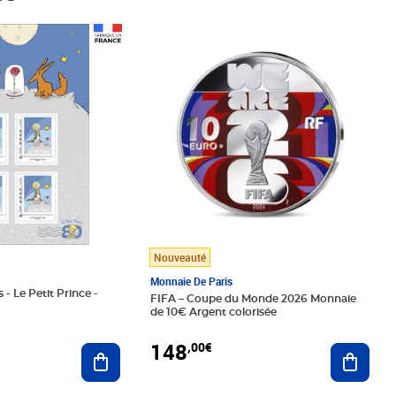
Prix 148,00€
Nouveauté
Monnaie De Paris
 - Le Petit Prince -
FIFA – Coupe du Monde 2026 Monnaie
de 10€ Argent colorisée
148
,00€
Ajouter au panier
Ajoute