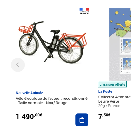
Prix 1 490,00€
Prix 7,50€
Livraison offerte
La Poste
Nouvelle Attitude
Collector 4 timbres
Vélo électrique du facteur, reconditionné
Lettre Verte
- Taille normale - Noir/ Rouge
20g / France
1 490
7
,00€
,50€
Ajouter au panier