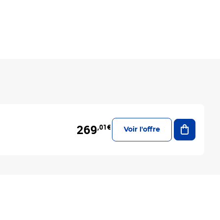
Ajouter a
269
,01€
Voir l'offre