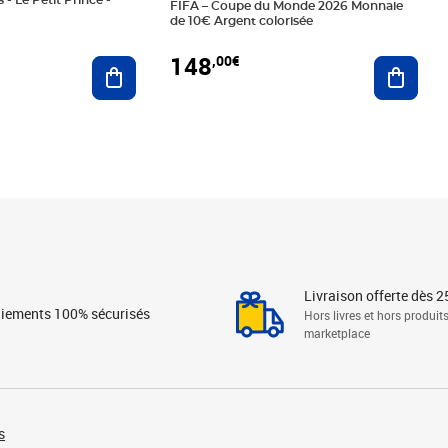
 - Le Petit Prince -
FIFA – Coupe du Monde 2026 Monnaie
de 10€ Argent colorisée
148
,00€
Ajouter au panier
Ajoute
Livraison offerte dès 2
iements 100% sécurisés
Hors livres et hors produit
marketplace
s