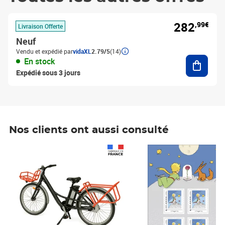
282
,99€
Livraison Offerte
Neuf
Vendu et expédié par
vidaXL
2.79/5
(14)
Ajouter
En stock
Expédié sous 3 jours
Nos clients ont aussi consulté
Prix 1 490,00€
Prix 7,50€