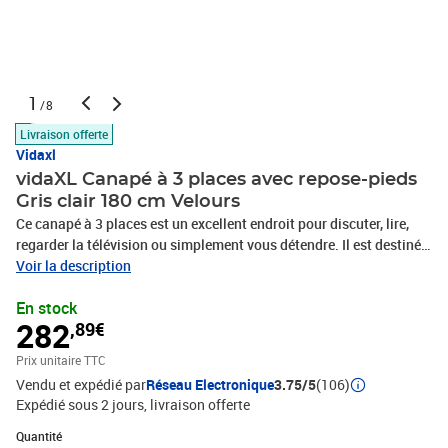
1
/8
Livraison offerte
Vidaxl
vidaXL Canapé à 3 places avec repose-pieds
Gris clair 180 cm Velours
Ce canapé à 3 places est un excellent endroit pour discuter, lire,
regarder la télévision ou simplement vous détendre. Il est destiné à
être un point central dans votre maison. Matériau doux et
Voir la description
confortable : le tissu en velours présente une surface douce et lisse
En stock
qui offre une sensation agréable contre la peau, vous apportant
282
,89€
chaleur et confort ultime.Cadre robuste et stable : le cadre en
métal du canapé de salon assure robustesse et
Prix unitaire TTC
stabilité.Expérience d'assise confortable : le canapé est très
Vendu et expédié par
Réseau Electronique
3.75/5
(106)
confortable avec les sièges, les accoudoirs et les oreillers de
Expédié sous 2 jours
livraison offerte
dossier bien rembourrés.Pouf polyvalent : le tabouret est
polyvalent, servant de repose-pieds confortable lorsque vous vous
Quantité : 1
Quantité