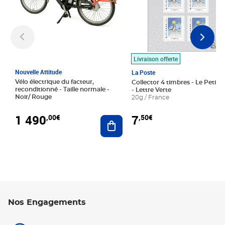
Livraison offerte
Nouvelle Attitude
La Poste
Vélo électrique du facteur,
Collector 4 timbres - Le Petit P
reconditionné - Taille normale -
- Lettre Verte
Noir/ Rouge
20g / France
1 490
7
,00€
,50€
Ajouter au panier
Nos Engagements