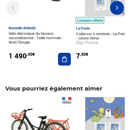
Livraison offerte
Nouvelle Attitude
La Poste
Vélo électrique du facteur,
Collector 4 timbres - Le Petit P
reconditionné - Taille normale -
- Lettre Verte
Noir/ Rouge
20g / France
1 490
7
,00€
,50€
Ajouter au panier
Vous pourriez également aimer
Prix 1 490,00€
Prix 7,50€