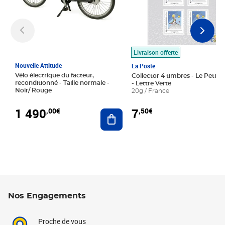
Livraison offerte
Nouvelle Attitude
La Poste
Vélo électrique du facteur,
Collector 4 timbres - Le Petit P
reconditionné - Taille normale -
- Lettre Verte
Noir/ Rouge
20g / France
1 490
7
,00€
,50€
Ajouter au panier
Nos Engagements
Proche de vous