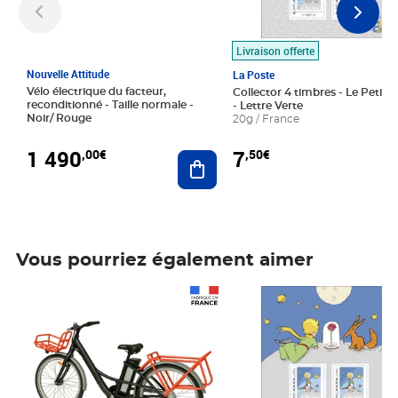
Livraison offerte
Nouvelle Attitude
La Poste
Vélo électrique du facteur,
Collector 4 timbres - Le Petit P
reconditionné - Taille normale -
- Lettre Verte
Noir/ Rouge
20g / France
1 490
7
,00€
,50€
Ajouter au panier
Vous pourriez également aimer
Prix 1 490,00€
Prix 7,50€