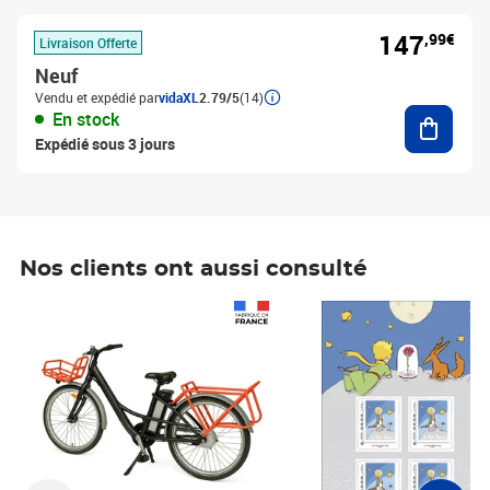
147
,99€
Livraison Offerte
Neuf
Vendu et expédié par
vidaXL
2.79/5
(14)
Ajouter
En stock
Expédié sous 3 jours
Nos clients ont aussi consulté
Prix 1 490,00€
Prix 7,50€