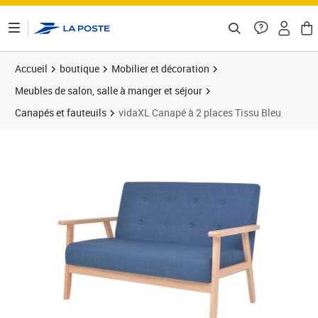
ontenu de la page
Accueil
boutique
Mobilier et décoration
Meubles de salon, salle à manger et séjour
Canapés et fauteuils
vidaXL Canapé à 2 places Tissu Bleu
Prix 147,01€
Prix 1