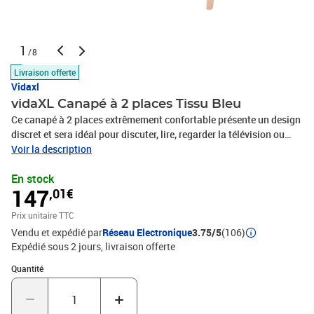
1
/8
Livraison offerte
Vidaxl
vidaXL Canapé à 2 places Tissu Bleu
Ce canapé à 2 places extrêmement confortable présente un design
discret et sera idéal pour discuter, lire, regarder la télévision ou
juste pour vous détendre. Le canapé est capitonné en tissu
Voir la description
polyester doux et rembourré avec de la mousse pour plus de
En stock
confort. Avec un cadre en bois massif, le canapé est stable et
147
,01€
durable. L'assemblage est facile.Couleur : bleuMatériau : Cadre en
bois + rembourrage en tissuDimensions totales : 113,5 x 67 x 73,5
Prix unitaire TTC
cm (I x P x H)Largeur du siège : 101 cmProfondeur du siège : 48
Vendu et expédié par
Réseau Electronique
3.75/5
(106)
cmHauteur du siège à partir du sol : 37 cmHauteur des accoudoirs
Expédié sous 2 jours
livraison offerte
à partir du sol : 51 cmAssemblage facileCapacité de charge max
(par siège) : 110 kgMatériel: Polyester: 100%
Quantité : 1
Quantité