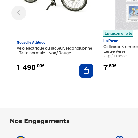
Livraison offerte
La Poste
Nouvelle Attitude
Collector 4 timbres
Vélo électrique du facteur, reconditionné
Lettre Verte
- Taille normale - Noir/ Rouge
20g / France
1 490
7
,00€
,50€
Ajouter au panier
Nos Engagements