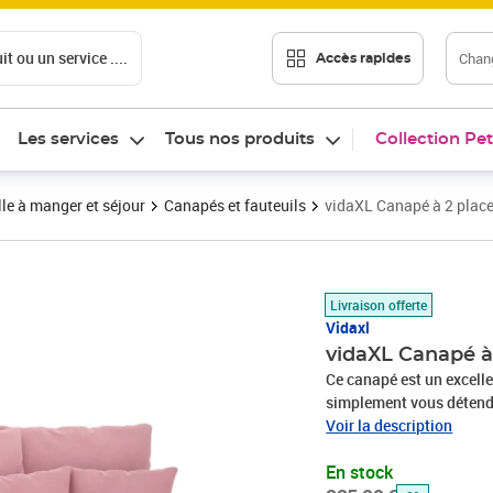
t ou un service ....
Chang
Accès rapides
Les services
Tous nos produits
Collection Pet
le à manger et séjour
Canapés et fauteuils
vidaXL Canapé à 2 plac
Prix barré 225,99 €
Prix 205,33€
Livraison offerte
Vidaxl
vidaXL Canapé à
Ce canapé est un excellen
simplement vous détendre
Velours doux : le velour
Voir la description
de fibres uniformément c
En stock
un toucher doux distinct