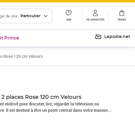
er de site :
Particulier
AIDE
SE CONNECTER
PANIER
Laposte.net
it Prince
es Rose 120 cm Velours
Prix 205,99€
Prix 235,61€
 2 places Rose 120 cm Velours
t endroit pour discuter, lire, regarder la télévision ou
. Il est destiné à être un point central dans votre maison.
s est un tissu doux et luxueux qui se reconnaît à son tas dense
oupées qui ont une touche lisse. Le tissu en velours présente
if, ce qui le rend confortable au toucher.Cadre robuste et