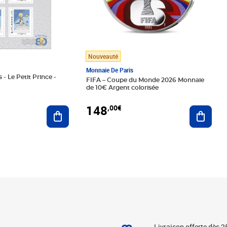
Nouveauté
Monnaie De Paris
 - Le Petit Prince -
FIFA – Coupe du Monde 2026 Monnaie
de 10€ Argent colorisée
148
,00€
Ajouter au panier
Ajoute
Livraison offerte dès 2