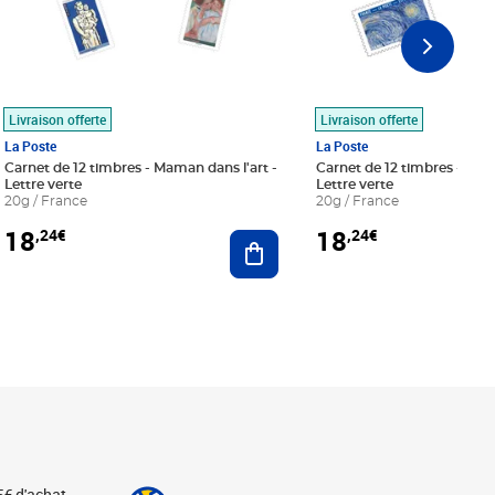
Livraison offerte
Livraison offerte
La Poste
La Poste
Carnet de 12 timbres - Maman dans l'art -
Carnet de 12 timbres - Le bl
Lettre verte
Lettre verte
20g / France
20g / France
18
18
,24€
,24€
r au panier
Ajouter au panier
5€ d'achat