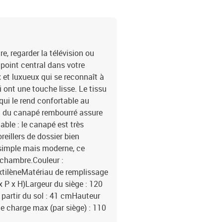
re, regarder la télévision ou
 point central dans votre
x et luxueux qui se reconnaît à
ont une touche lisse. Le tissu
qui le rend confortable au
al du canapé rembourré assure
able : le canapé est très
reillers de dossier bien
 simple mais moderne, ce
e chambre.Couleur :
extilèneMatériau de remplissage
x P x H)Largeur du siège : 120
partir du sol : 41 cmHauteur
de charge max (par siège) : 110