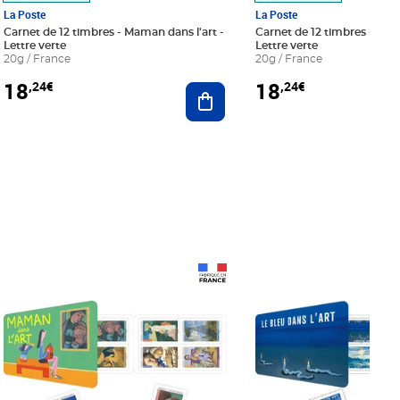
La Poste
La Poste
Carnet de 12 timbres - Maman dans l'art -
Carnet de 12 timbres - Le bl
Lettre verte
Lettre verte
20g / France
20g / France
18
18
,24€
,24€
r au panier
Ajouter au panier
Prix 18,24€
Prix 18,24€