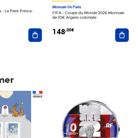
Monnaie De Paris
 - Le Petit Prince -
FIFA – Coupe du Monde 2026 Monnaie
de 10€ Argent colorisée
148
,00€
Ajouter au panier
Ajoute
mer
Prix 148,00€