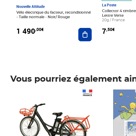
La Poste
Nouvelle Attitude
Collector 4 timbres
Vélo électrique du facteur, reconditionné
Lettre Verte
- Taille normale - Noir/ Rouge
20g / France
1 490
7
,00€
,50€
Ajouter au panier
Vous pourriez également ai
Prix 1 490,00€
Prix 7,50€