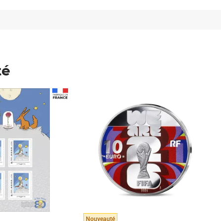
té
Prix 148,00€
Nouveauté