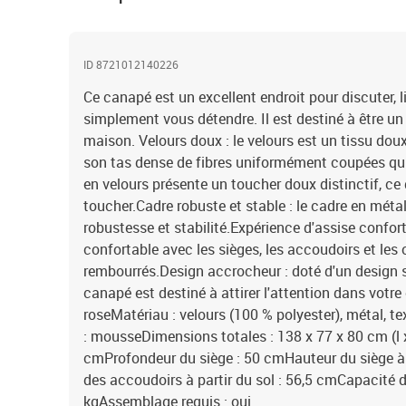
ID 8721012140226
Ce canapé est un excellent endroit pour discuter, li
simplement vous détendre. Il est destiné à être un
maison. Velours doux : le velours est un tissu dou
son tas dense de fibres uniformément coupées qui 
en velours présente un toucher doux distinctif, ce 
toucher.Cadre robuste et stable : le cadre en mét
robustesse et stabilité.Expérience d'assise confort
confortable avec les sièges, les accoudoirs et les o
rembourrés.Design accrocheur : doté d'un design
canapé est destiné à attirer l'attention dans votr
roseMatériau : velours (100 % polyester), métal, t
: mousseDimensions totales : 138 x 77 x 80 cm (l 
cmProfondeur du siège : 50 cmHauteur du siège à 
des accoudoirs à partir du sol : 56,5 cmCapacité 
kgAssemblage requis : oui