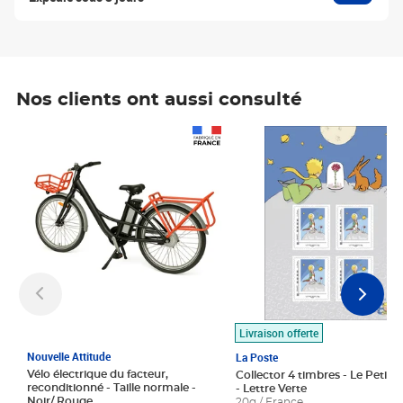
Nos clients ont aussi consulté
Prix 1 490,00€
Prix 7,50€
Livraison offerte
Nouvelle Attitude
La Poste
Vélo électrique du facteur,
Collector 4 timbres - Le Petit P
reconditionné - Taille normale -
- Lettre Verte
Noir/ Rouge
20g / France