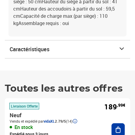
siège : 50 cmHauteur du siège à partir du sol : 41
cmHauteur des accoudoirs à partir du sol : 59,5
cmCapacité de charge max (par siège) : 110
kgAssemblage requis : oui
Caractéristiques
Toutes les autres offres
189
,99€
Livraison Offerte
Neuf
Vendu et expédié par
vidaXL
2.79/5
(14)
Ajouter
En stock
Expédié sous 3 jours