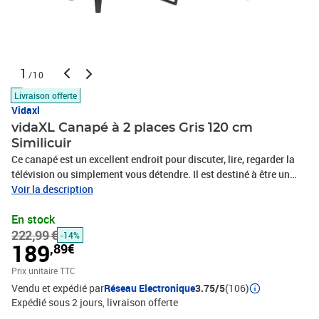
1
/10
Livraison offerte
Vidaxl
vidaXL Canapé à 2 places Gris 120 cm
Similicuir
Ce canapé est un excellent endroit pour discuter, lire, regarder la
télévision ou simplement vous détendre. Il est destiné à être un
point central dans votre maison. Similicuir durable : le similicuir
Voir la description
de qualité supérieure est un matériau très durable. Il est résistant
En stock
aux taches, ce qui le rend facile à nettoyer avec un chiffon humide.
222,99 €
La surface lisse donne également un aspect luxueux et la beauté
-14%
189
,89€
du cuir véritable.Cadre robuste et stable : le cadre en métal du
canapé rembourré assure robustesse et stabilité.Expérience
Prix unitaire TTC
d'assise confortable : le canapé est très confortable avec les
Vendu et expédié par
Réseau Electronique
3.75/5
(106)
sièges, les accoudoirs et les oreillers de dossier bien
Expédié sous 2 jours
livraison offerte
rembourrés.Design accrocheur : doté d'un design simple mais