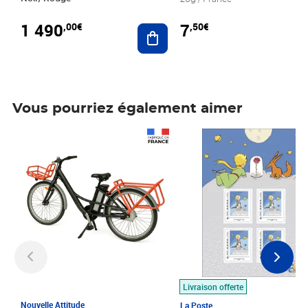
1 490
7
,00€
,50€
Ajouter au panier
Vous pourriez également aimer
Prix 1 490,00€
Prix 7,50€
Livraison offerte
Nouvelle Attitude
La Poste