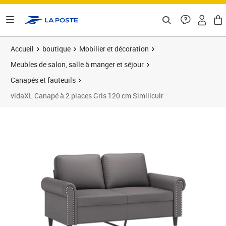
ontenu de la page
Accueil
boutique
Mobilier et décoration
Meubles de salon, salle à manger et séjour
Canapés et fauteuils
vidaXL Canapé à 2 places Gris 120 cm Similicuir
Prix barré 222,99 €
Prix 189,89€
Prix 1