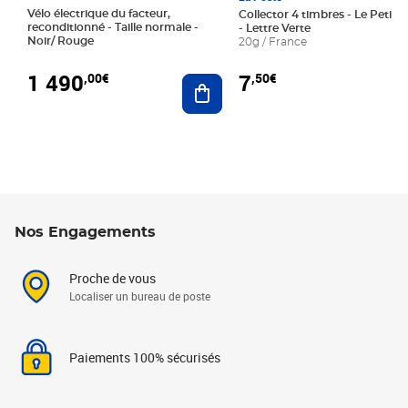
Vélo électrique du facteur,
Collector 4 timbres - Le Petit P
reconditionné - Taille normale -
- Lettre Verte
Noir/ Rouge
20g / France
1 490
7
,00€
,50€
Ajouter au panier
Nos Engagements
Proche de vous
Localiser un bureau de poste
Paiements 100% sécurisés