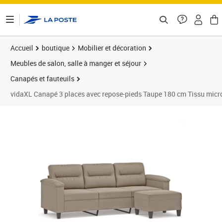
ontenu de la page
Accueil
boutique
Mobilier et décoration
Meubles de salon, salle à manger et séjour
Canapés et fauteuils
vidaXL Canapé 3 places avec repose-pieds Taupe 180 cm Tissu micr
Prix 441,89€
Prix 4