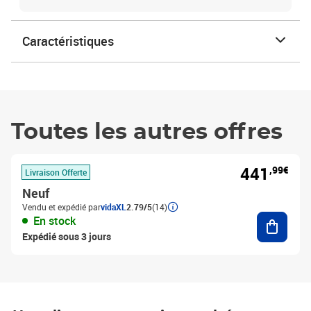
Caractéristiques
Toutes les autres offres
441
,99€
Livraison Offerte
Neuf
Vendu et expédié par
vidaXL
2.79/5
(14)
Ajouter
En stock
Expédié sous 3 jours