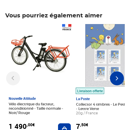
Vous pourriez également aimer
Prix 1 490,00€
Prix 7,50€
Livraison offerte
Nouvelle Attitude
La Poste
Vélo électrique du facteur,
Collector 4 timbres - Le Petit P
reconditionné - Taille normale -
- Lettre Verte
Noir/ Rouge
20g / France
1 490
7
,00€
,50€
Ajouter au panier