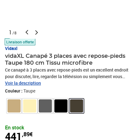
1
/8
Livraison offerte
Vidaxl
vidaXL Canapé 3 places avec repose-pieds
Taupe 180 cm Tissu microfibre
Ce canapé à 3 places avec repose-pieds est un excellent endroit
pour discuter, lire, regarder la télévision ou simplement vous
détendre. Il est destiné à être un point central dans votre maison.
Voir la description
Tissu microfibre durable : le microfibre est un tissu synthétique
Couleur :
Taupe
composé de fibres ultra-fines, particulièrement résistantes aux
taches. Le tissu en microfibre est un excellent choix pour le
rembourrage des meubles en raison de sa durabilité et de son
nettoyage facile.Structure robuste et stable : la structure en
contreplaqué et en métal du canapé avec repose-pieds assure
En stock
robustesse et stabilité.Expérience d'assise confortable : le fauteuil
441
,89€
est très confortable avec les sièges, les accoudoirs et les coussins