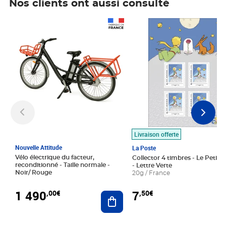
Nos clients ont aussi consulté
Prix 1 490,00€
Prix 7,50€
Livraison offerte
Nouvelle Attitude
La Poste
Vélo électrique du facteur,
Collector 4 timbres - Le Petit P
reconditionné - Taille normale -
- Lettre Verte
Noir/ Rouge
20g / France
1 490
7
,00€
,50€
Ajouter au panier