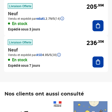
205
,99€
Livraison Offerte
Neuf
Vendu et expédié par
vidaXL
2.79/5
(14)
Ajouter
En stock
Expédié sous 3 jours
236
,35€
Livraison Offerte
Neuf
Vendu et expédié par
ASD
4.05/5
(38)
Ajouter
En stock
Expédié sous 7 jours
Nos clients ont aussi consulté
Prix 1 490,00€
Prix 7,50€