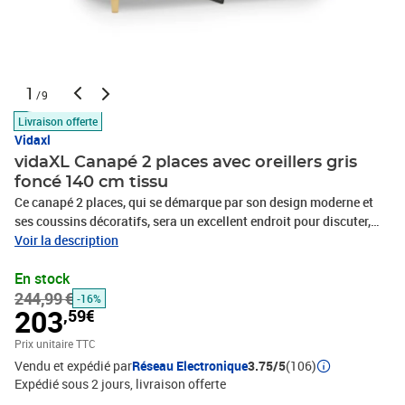
1
/9
Livraison offerte
Vidaxl
vidaXL Canapé 2 places avec oreillers gris
foncé 140 cm tissu
Ce canapé 2 places, qui se démarque par son design moderne et
ses coussins décoratifs, sera un excellent endroit pour discuter,
regarder la télévision ou simplement vous détendre. Tissu durable
Voir la description
: le tissu présente un aspect simple et épuré tout en restant
En stock
respirant et durable.Cadre robuste et stable : le cadre en métal du
244,99 €
canapé de salon assure robustesse et stabilité.Housses d'oreillers
-16%
203
,59€
amovibles : grâce à la fermeture éclair, les housses de ces oreillers
de traversin sont faciles à retirer et à nettoyer en cas de
Prix unitaire TTC
besoin.Expérience d'assise confortable : le canapé est très
Vendu et expédié par
Réseau Electronique
3.75/5
(106)
confortable avec les sièges, les accoudoirs et les oreillers de
Expédié sous 2 jours
livraison offerte
dossier bien rembourrés. En outre, les oreillers décoratifs peuvent