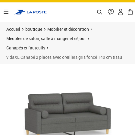
ontenu de la page
Accueil
boutique
Mobilier et décoration
Meubles de salon, salle à manger et séjour
Canapés et fauteuils
vidaXL Canapé 2 places avec oreillers gris foncé 140 cm tissu
Prix barré 244,99 €
Prix 203,59€
Prix 2
Prix 2