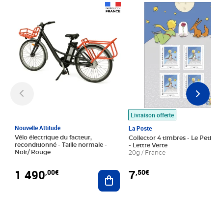
Prix 1 490,00€
Prix 7,50€
Livraison offerte
Nouvelle Attitude
La Poste
Vélo électrique du facteur,
Collector 4 timbres - Le Petit P
reconditionné - Taille normale -
- Lettre Verte
Noir/ Rouge
20g / France
1 490
7
,00€
,50€
Ajouter au panier