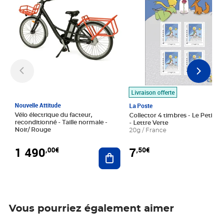
Livraison offerte
Nouvelle Attitude
La Poste
Vélo électrique du facteur,
Collector 4 timbres - Le Petit P
reconditionné - Taille normale -
- Lettre Verte
Noir/ Rouge
20g / France
1 490
7
,00€
,50€
Ajouter au panier
Vous pourriez également aimer