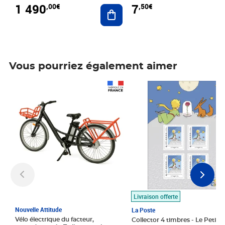
1 490
7
,00€
,50€
Ajouter au panier
Vous pourriez également aimer
Prix 1 490,00€
Prix 7,50€
Livraison offerte
Nouvelle Attitude
La Poste
Vélo électrique du facteur,
Collector 4 timbres - Le Petit P