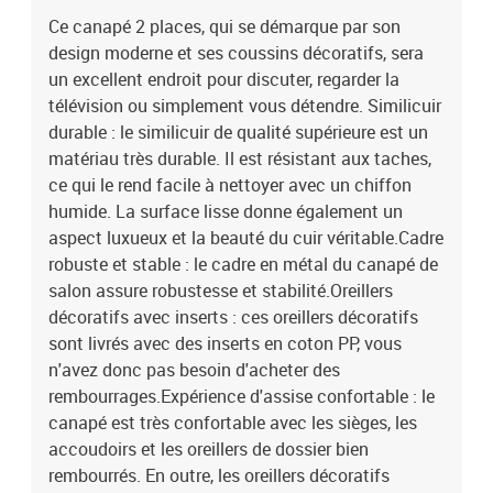
accoudoirs et les oreillers de dossier bien rembourrés. En outre, les
Ce canapé 2 places, qui se démarque par son
oreillers décoratifs peuvent ajouter un confort supplémentaire
design moderne et ses coussins décoratifs, sera
lorsque vous êtes assis ou allongé.Couleur : rouge
bordeauxCanapé à 2 places :Matière : Similicuir (75 %
un excellent endroit pour discuter, regarder la
polychlorure de vinyle, 20 % polyester, 5 % coton), métal,
télévision ou simplement vous détendre. Similicuir
textilèneMatériau de remplissage : mousseDimensions totales :
durable : le similicuir de qualité supérieure est un
138 x 77 x 80 cm (l x P x H)Largeur du siège : 120 cmProfondeur du
matériau très durable. Il est résistant aux taches,
siège : 50 cmHauteur du siège à partir du sol : 41 cmHauteur des
ce qui le rend facile à nettoyer avec un chiffon
accoudoirs à partir du sol : 56,5 cmCapacité de charge maximale
humide. La surface lisse donne également un
(par siège) : 110 kgOreiller décoratif :Matériau : similicuir (75 %
aspect luxueux et la beauté du cuir véritable.Cadre
polychlorure de vinyle, 20 % polyester, 5 % coton)Matériau de
rembourrage : coton PP (polypropylène)Taille : 40 x 40 cm (L x
robuste et stable : le cadre en métal du canapé de
l)L'assemblage est requisLa livraison contient :1 x canapé à 2
salon assure robustesse et stabilité.Oreillers
places2 x oreiller décoratif
décoratifs avec inserts : ces oreillers décoratifs
sont livrés avec des inserts en coton PP, vous
n'avez donc pas besoin d'acheter des
rembourrages.Expérience d'assise confortable : le
canapé est très confortable avec les sièges, les
accoudoirs et les oreillers de dossier bien
rembourrés. En outre, les oreillers décoratifs