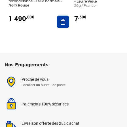
reconditionné - Taille normale -
- Lettre Verte
Noir/ Rouge
20g / France
1 490
7
,00€
,50€
Ajouter au panier
Nos Engagements
Proche de vous
Localiser un bureau de poste
Paiements 100% sécurisés
Livraison offerte dès 25€ d'achat