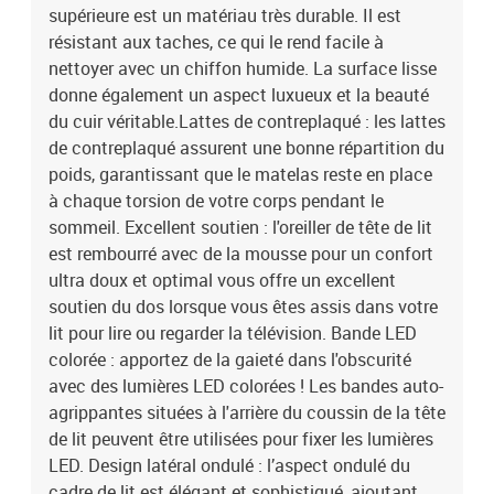
cmIndice IP : IP65Avec symbole de coupe à ciseauxNom de la
supérieure est un matériau très durable. Il est
gamme : VianaAssemblage requis : ouiLa livraison contient :1 x
résistant aux taches, ce qui le rend facile à
Cadre de lit avec tête de lit1 x coussin de tête de lit2 x bande à LED
nettoyer avec un chiffon humide. La surface lisse
donne également un aspect luxueux et la beauté
du cuir véritable.Lattes de contreplaqué : les lattes
de contreplaqué assurent une bonne répartition du
poids, garantissant que le matelas reste en place
à chaque torsion de votre corps pendant le
sommeil. Excellent soutien : l'oreiller de tête de lit
est rembourré avec de la mousse pour un confort
ultra doux et optimal vous offre un excellent
soutien du dos lorsque vous êtes assis dans votre
lit pour lire ou regarder la télévision. Bande LED
colorée : apportez de la gaieté dans l'obscurité
avec des lumières LED colorées ! Les bandes auto-
agrippantes situées à l'arrière du coussin de la tête
de lit peuvent être utilisées pour fixer les lumières
LED. Design latéral ondulé : l’aspect ondulé du
cadre de lit est élégant et sophistiqué, ajoutant