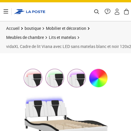
ontenu de la page
Accueil
boutique
Mobilier et décoration
Meubles de chambre
Lits et matelas
vidaXL Cadre de lit Viana avec LED sans matelas blanc et noir 120
Prix barré 238,99 €
Prix 218,89€
Prix 2