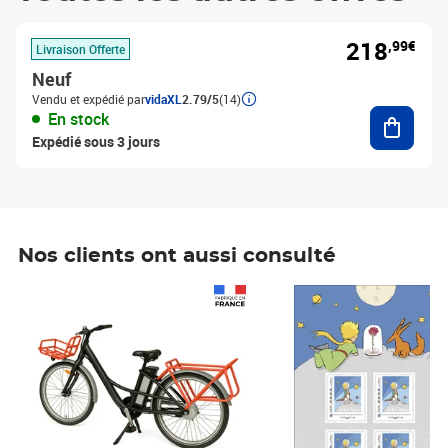
218
,99€
Livraison Offerte
Neuf
Vendu et expédié par
vidaXL
2.79/5
(14)
Ajouter
En stock
Expédié sous 3 jours
Nos clients ont aussi consulté
Prix 1 490,00€
Prix 7,50€