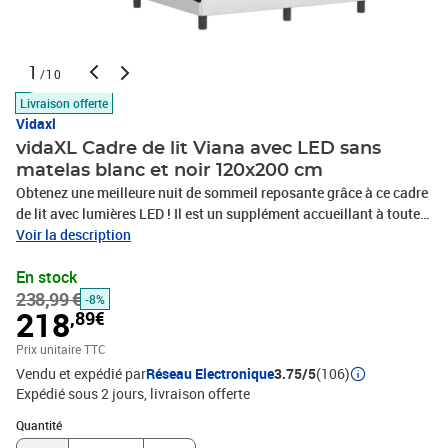
1
/10
Livraison offerte
Vidaxl
vidaXL Cadre de lit Viana avec LED sans
matelas blanc et noir 120x200 cm
Obtenez une meilleure nuit de sommeil reposante grâce à ce cadre
de lit avec lumières LED ! Il est un supplément accueillant à toute
chambre à coucher. Similicuir durable : le similicuir de qualité
Voir la description
supérieure est un matériau très durable. Il est résistant aux taches,
En stock
ce qui le rend facile à nettoyer avec un chiffon humide. La surface
238,99 €
lisse donne également un aspect luxueux et la beauté du cuir
-8%
218
,89€
véritable.Lattes de contreplaqué : les lattes de contreplaqué
assurent une bonne répartition du poids, garantissant que le
Prix unitaire TTC
matelas reste en place à chaque torsion de votre corps pendant le
Vendu et expédié par
Réseau Electronique
3.75/5
(106)
sommeil. Excellent soutien : l'oreiller de tête de lit est rembourré
Expédié sous 2 jours
livraison offerte
avec de la mousse pour un confort ultra doux et optimal vous offre
Quantité : 1
un excellent soutien du dos lorsque vous êtes assis dans votre lit
Quantité
pour lire ou regarder la télévision. Bande LED colorée : apportez de