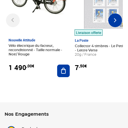
Livraison offerte
Nouvelle Attitude
La Poste
Vélo électrique du facteur,
Collector 4 timbres - Le Petit P
reconditionné - Taille normale -
- Lettre Verte
Noir/ Rouge
20g / France
1 490
7
,00€
,50€
Ajouter au panier
Nos Engagements