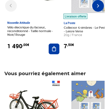
Livraison offerte
Nouvelle Attitude
La Poste
Vélo électrique du facteur,
Collector 4 timbres - Le Petit P
reconditionné - Taille normale -
- Lettre Verte
Noir/ Rouge
20g / France
1 490
7
,00€
,50€
Ajouter au panier
Vous pourriez également aimer
Prix 1 490,00€
Prix 7,50€