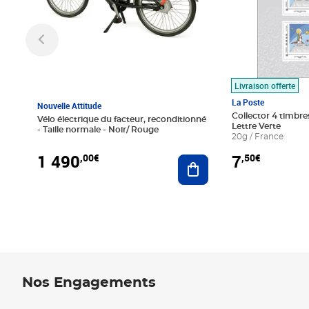
Livraison offerte
La Poste
Nouvelle Attitude
Collector 4 timbres
Vélo électrique du facteur, reconditionné
Lettre Verte
- Taille normale - Noir/ Rouge
20g / France
1 490
7
,00€
,50€
Ajouter au panier
Nos Engagements