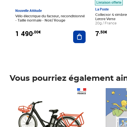
Livraison offerte
La Poste
Nouvelle Attitude
Collector 4 timbres
Vélo électrique du facteur, reconditionné
Lettre Verte
- Taille normale - Noir/ Rouge
20g / France
1 490
7
,00€
,50€
Ajouter au panier
Vous pourriez également ai
Prix 1 490,00€
Prix 7,50€