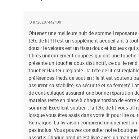
ID 8720287442400
Obtenez une meilleure nuit de sommeil reposante g
tête de lit ! Il est un supplément accueillant à to
doux : le velours est un tissu doux et luxueux qui 
fibres uniformément coupées qui ont une touche li
présente un toucher doux distinctif, ce qui le rend
toucher.Hauteur réglable : la tête de lit est réglab
préférences.Pieds de soutien : le lit est soutenu pa
assurent sa stabilité, sa sécurité et sa fermeté.Lat
de contreplaqué assurent une bonne répartition du
matelas reste en place à chaque torsion de votre 
sommeil.Excellent soutien : la tête de lit vous off
lorsque vous êtes assis dans votre lit pour lire ou r
Remarque :La livraison comprend uniquement un ca
pas inclus. Vous pouvez consulter notre boutique 
assortis.Chaque produit est livré avec un manuel