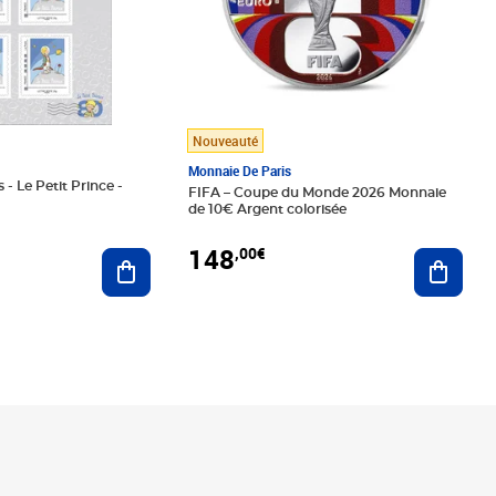
Nouveauté
Monnaie De Paris
 - Le Petit Prince -
FIFA – Coupe du Monde 2026 Monnaie
de 10€ Argent colorisée
148
,00€
Ajouter au panier
Ajoute