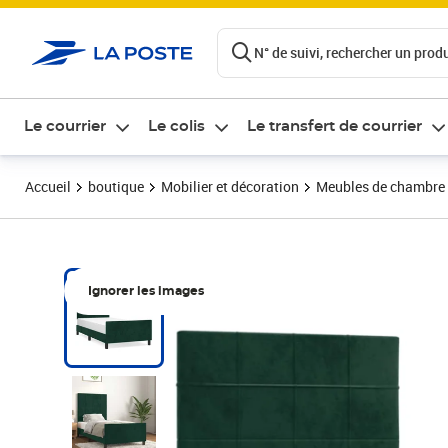
ontenu de la page
N° de suivi, rechercher un produi
Le courrier
Le colis
Le transfert de courrier
Accueil
boutique
Mobilier et décoration
Meubles de chambre
Ignorer les images