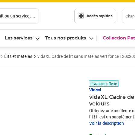
t ou un service ....
Chang
Accès rapides
Les services
Tous nos produits
Collection Pet
Lits et matelas
vidaXL Cadre de lit sans matelas vert foncé 120x20
Prix barré 202,99 €
Prix 171,01€
Livraison offerte
Vidaxl
vidaXL Cadre de 
velours
Obtenez une meilleure nu
lit ! Il est un supplémen
velours est un tissu dou
Voir la description
uniformément coupées qu