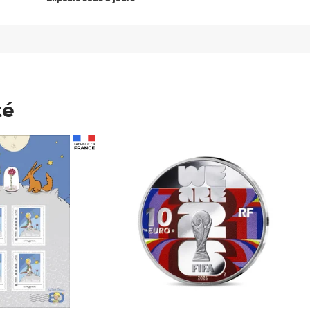
té
Prix 148,00€