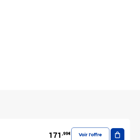
Ajouter a
171
,99€
Voir l'offre