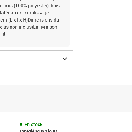
elours (100% polyester), bois
Matériau de remplissage :
cm (L x l x H)Dimensions du
elas non inclus)La livraison
lit
En stock
Expédié sous 3 jours