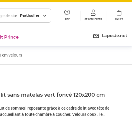
er de site :
Particulier
AIDE
SE CONNECTER
PANIER
Laposte.net
it Prince
0 cm velours
Prix 171,99€
lit sans matelas vert foncé 120x200 cm
it de sommeil reposante grâce à ce cadre de lit avec tête de
t accueillant à toute chambre à coucher. Velours doux : le
x et luxueux qui se reconnaît à son tas dense de fibres
i ont une touche lisse. Le tissu en velours présente un