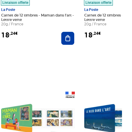
Livraison offerte
Livraison offerte
La Poste
La Poste
Carnet de 12 timbres - Maman dans l'art -
Carnet de 12 timbres - Le bl
Lettre verte
Lettre verte
20g / France
20g / France
18
18
,24€
,24€
r au panier
Ajouter au panier
Prix 18,24€
Prix 18,24€