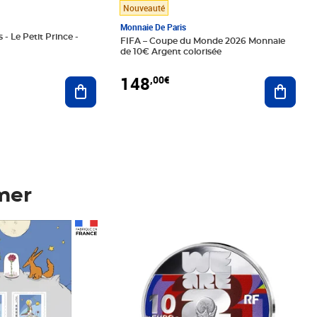
Nouveauté
Monnaie De Paris
 - Le Petit Prince -
FIFA – Coupe du Monde 2026 Monnaie
de 10€ Argent colorisée
148
,00€
Ajouter au panier
Ajoute
mer
Prix 148,00€