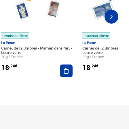
Livraison offerte
Livraison offerte
La Poste
La Poste
Carnet de 12 timbres - Maman dans l'art -
Carnet de 12 timbres - Le bl
Lettre verte
Lettre verte
20g / France
20g / France
18
18
,24€
,24€
r au panier
Ajouter au panier