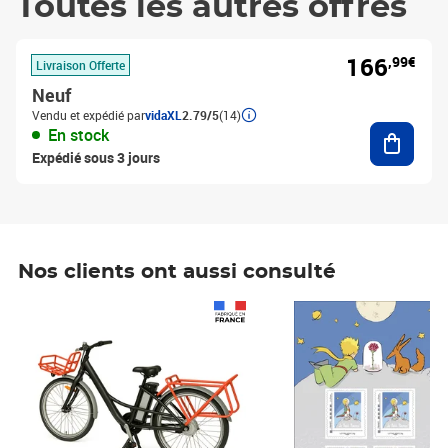
Toutes les autres offres
166
,99€
Livraison Offerte
Neuf
Vendu et expédié par
vidaXL
2.79/5
(14)
Ajouter
En stock
Expédié sous 3 jours
Nos clients ont aussi consulté
Prix 1 490,00€
Prix 7,50€