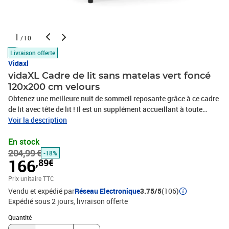
1
/10
Livraison offerte
Vidaxl
vidaXL Cadre de lit sans matelas vert foncé
120x200 cm velours
Obtenez une meilleure nuit de sommeil reposante grâce à ce cadre
de lit avec tête de lit ! Il est un supplément accueillant à toute
chambre à coucher. Velours doux : le velours est un tissu doux et
Voir la description
luxueux qui se reconnaît à son tas dense de fibres uniformément
En stock
coupées qui ont une touche lisse. Le tissu en velours présente un
204,99 €
toucher doux distinctif, ce qui le rend confortable au
-18%
166
,89€
toucher.Hauteur réglable : la tête de lit est réglable en hauteur
selon vos préférences.Pieds de soutien : le lit est soutenu par des
Prix unitaire TTC
pieds robustes, qui assurent sa stabilité, sa sécurité et sa
Vendu et expédié par
Réseau Electronique
3.75/5
(106)
fermeté.Lattes de contreplaqué : les lattes de contreplaqué
Expédié sous 2 jours
livraison offerte
assurent une bonne répartition du poids, garantissant que le
Quantité : 1
matelas reste en place à chaque torsion de votre corps pendant le
Quantité
sommeil.Excellent soutien : la tête de lit vous offre un excellent