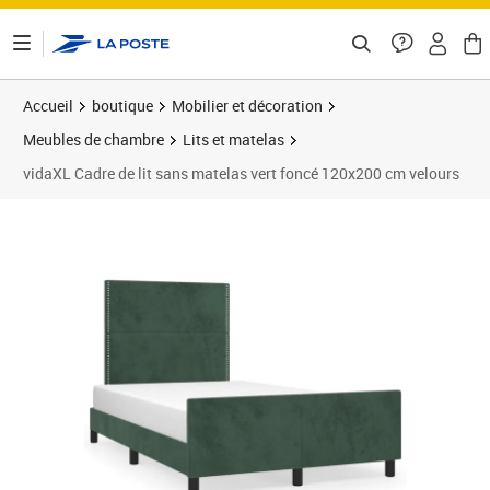
ontenu de la page
Accueil
boutique
Mobilier et décoration
Meubles de chambre
Lits et matelas
vidaXL Cadre de lit sans matelas vert foncé 120x200 cm velours
Prix barré 204,99 €
Prix 166,89€
Prix 1