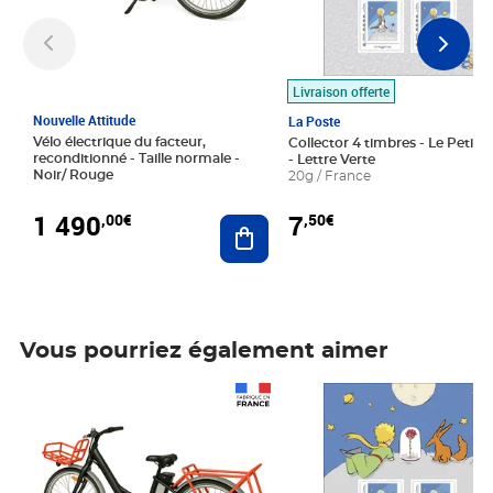
Livraison offerte
Nouvelle Attitude
La Poste
Vélo électrique du facteur,
Collector 4 timbres - Le Petit P
reconditionné - Taille normale -
- Lettre Verte
Noir/ Rouge
20g / France
1 490
7
,00€
,50€
Ajouter au panier
Vous pourriez également aimer
Prix 1 490,00€
Prix 7,50€