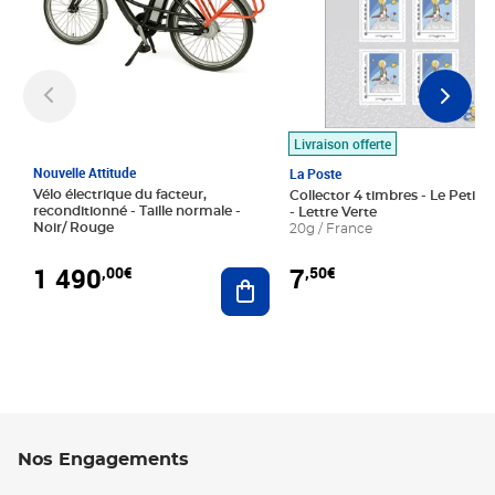
Livraison offerte
Nouvelle Attitude
La Poste
Vélo électrique du facteur,
Collector 4 timbres - Le Petit P
reconditionné - Taille normale -
- Lettre Verte
Noir/ Rouge
20g / France
1 490
7
,00€
,50€
Ajouter au panier
Nos Engagements