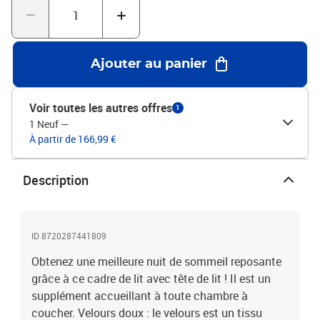
soutien du dos lorsque vous êtes assis dans votre lit pour lire ou
regarder la télévision. Remarque :La livraison comprend
uniquement un cadre de lit. Le matelas n'est pas inclus. Vous
pouvez consulter notre boutique pour trouver les matelas
Ajouter au panier
assortis.Chaque produit est livré avec un manuel de montage dans
la boîte pour un montage facile.Couleur : vert foncéMatériau :
velours (100% polyester), bois de mélèze massif, contreplaqué,
Voir toutes les autres offres
1
bois d'ingénierieMatériau de remplissage : mousseDimensions
1 Neuf
—
totales : 203 x 126 x 118/128 cm (L x l x H)Dimensions du matelas
À partir de 166,99 €
correspondant : 120 x 200 cm (l x L) (matelas non inclus)La
livraison contient :1 x cadre de lit avec pied de lit1 x tête de lit
Description
ID 8720287441809
Obtenez une meilleure nuit de sommeil reposante
grâce à ce cadre de lit avec tête de lit ! Il est un
supplément accueillant à toute chambre à
coucher. Velours doux : le velours est un tissu