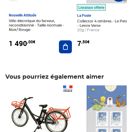
Livraison offerte
Nouvelle Attitude
La Poste
Vélo électrique du facteur,
Collector 4 timbres - Le Petit P
reconditionné - Taille normale -
- Lettre Verte
Noir/ Rouge
20g / France
1 490
7
,00€
,50€
Ajouter au panier
Vous pourriez également aimer
Prix 1 490,00€
Prix 7,50€