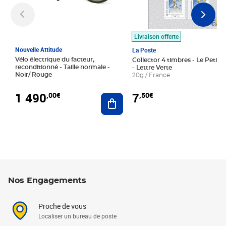
Livraison offerte
Nouvelle Attitude
La Poste
Vélo électrique du facteur,
Collector 4 timbres - Le Petit P
reconditionné - Taille normale -
- Lettre Verte
Noir/ Rouge
20g / France
1 490
7
,00€
,50€
Ajouter au panier
Nos Engagements
Proche de vous
Localiser un bureau de poste