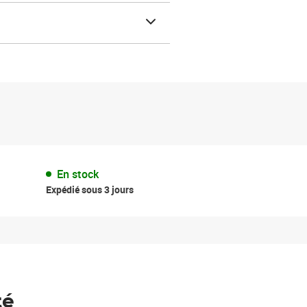
En stock
Expédié sous 3 jours
té