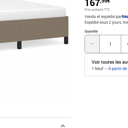
167
,59€
répartition du poids, ga
votre corps pendant le
Prix unitaire TTC
cadre de lit. Le matelas
Vendu et expédié par
Rés
trouver les matelas ass
Expédié sous 2 jours
liv
dans la boîte pour un mo
polyester), contreplaqué
Quantité : 1
Quantité
l x H)Dimensions du mat
inclus)
Voir toutes les au
1 Neuf
—
À partir de