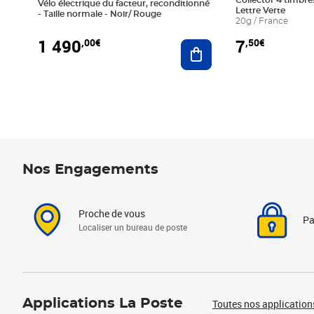
Collector 4 timbres
Vélo électrique du facteur, reconditionné
Lettre Verte
- Taille normale - Noir/ Rouge
20g / France
1 490
7
,00€
,50€
Ajouter au panier
Nos Engagements
Proche de vous
Pa
Localiser un bureau de poste
Applications La Poste
Toutes nos application