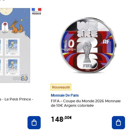
Prix 148,00€
Nouveauté
Monnaie De Paris
 - Le Petit Prince -
FIFA – Coupe du Monde 2026 Monnaie
de 10€ Argent colorisée
148
,00€
Ajouter au panier
Ajoute