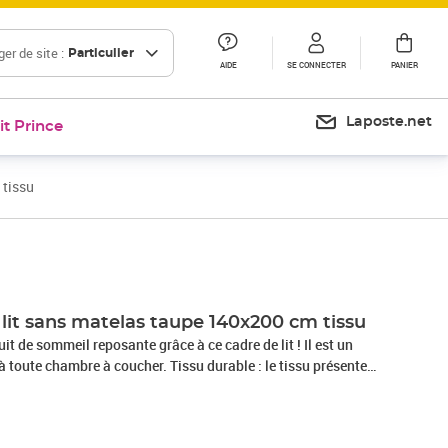
er de site :
Particulier
AIDE
SE CONNECTER
PANIER
Laposte.net
it Prince
 tissu
Prix 168,99€
lit sans matelas taupe 140x200 cm tissu
it de sommeil reposante grâce à ce cadre de lit ! Il est un
 toute chambre à coucher. Tissu durable : le tissu présente
 et il est respirant et durable.Pieds de soutien : le lit est
ustes, qui assurent sa stabilité, sa sécurité et sa
eplaqué : les lattes de contreplaqué assurent une bonne