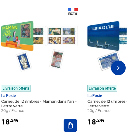
Prix 18,24€
Prix 18,24€
Livraison offerte
Livraison offerte
La Poste
La Poste
Carnet de 12 timbres - Maman dans l'art -
Carnet de 12 timbres - Le bl
Lettre verte
Lettre verte
20g / France
20g / France
18
18
,24€
,24€
r au panier
Ajouter au panier