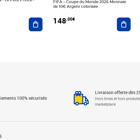
 - Le Petit Prince -
FIFA – Coupe du Monde 2026 Monnaie
de 10€ Argent colorisée
148
,00€
Ajouter au panier
Ajoute
Livraison offerte dès 2
iements 100% sécurisés
Hors livres et hors produit
marketplace
s