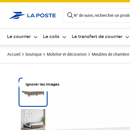
ontenu de la page
N° de suivi, rechercher un produi
Le courrier
Le colis
Le transfert de courrier
Accueil
boutique
Mobilier et décoration
Meubles de chambre
Ignorer les images