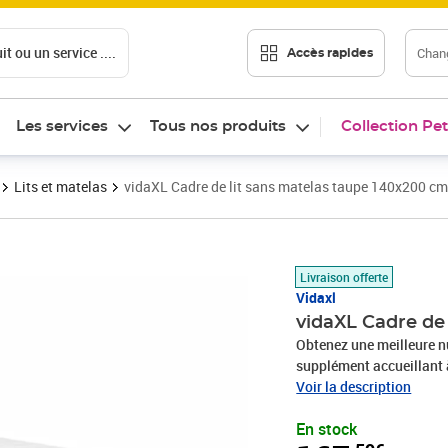
t ou un service ....
Chang
Accès rapides
Les services
Tous nos produits
Collection Pet
Lits et matelas
vidaXL Cadre de lit sans matelas taupe 140x200 cm
Prix 167,59€
Livraison offerte
Vidaxl
vidaXL Cadre de 
Obtenez une meilleure nu
supplément accueillant à
un aspect simple et épuré,
Voir la description
soutenu par des pieds rob
En stock
fermeté.Lattes de contr