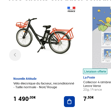
Prix 1 490,00€
Prix 7,50€
Livraison offerte
La Poste
Nouvelle Attitude
Collector 4 timbres
Vélo électrique du facteur, reconditionné
Lettre Verte
- Taille normale - Noir/ Rouge
20g / France
1 490
7
,00€
,50€
Ajouter au panier