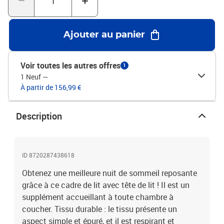
pas inclus. Vous pouvez consulter notre boutique pour trouver les
matelas assortis.Chaque produit est livré avec un manuel de
montage dans la boîte pour un montage facile.Couleur :
Ajouter au panier
taupeMatériaux : tissu (100% polyester), bois de mélèze massif,
contreplaqué, bois d'ingénierieMatériau de remplissage :
mousseDimensions totales : 203 x 103 x 118/128 cm (L x l x
Voir toutes les autres offres
1
H)Dimensions du matelas correspondant : 100 x 200 cm (l x L)
1 Neuf
—
(matelas non inclus)La livraison contient :1 x cadre de lit avec
À partir de 156,99 €
pied de lit1 x tête de lit
Description
ID 8720287438618
Obtenez une meilleure nuit de sommeil reposante
grâce à ce cadre de lit avec tête de lit ! Il est un
supplément accueillant à toute chambre à
coucher. Tissu durable : le tissu présente un
aspect simple et épuré, et il est respirant et