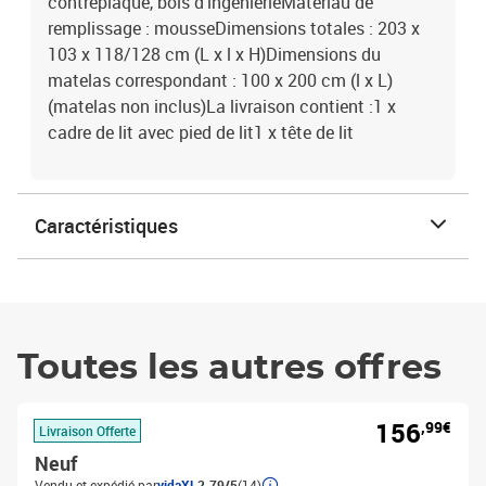
contreplaqué, bois d'ingénierieMatériau de
remplissage : mousseDimensions totales : 203 x
103 x 118/128 cm (L x l x H)Dimensions du
matelas correspondant : 100 x 200 cm (l x L)
(matelas non inclus)La livraison contient :1 x
cadre de lit avec pied de lit1 x tête de lit
Caractéristiques
Toutes les autres offres
156
,99€
Livraison Offerte
Neuf
Vendu et expédié par
vidaXL
2.79/5
(14)