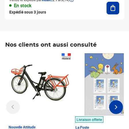
Ajouter
En stock
Expédié sous 3 jours
Nos clients ont aussi consulté
Prix 1 490,00€
Prix 7,50€
Livraison offerte
Nouvelle Attitude
La Poste