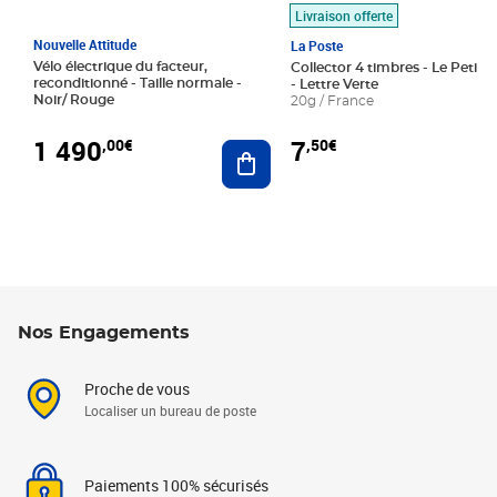
Livraison offerte
Nouvelle Attitude
La Poste
Vélo électrique du facteur,
Collector 4 timbres - Le Petit P
reconditionné - Taille normale -
- Lettre Verte
Noir/ Rouge
20g / France
1 490
7
,00€
,50€
Ajouter au panier
Nos Engagements
Proche de vous
Localiser un bureau de poste
Paiements 100% sécurisés