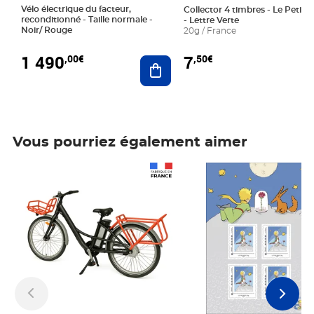
Vélo électrique du facteur,
Collector 4 timbres - Le Petit P
reconditionné - Taille normale -
- Lettre Verte
Noir/ Rouge
20g / France
1 490
7
,00€
,50€
Ajouter au panier
Vous pourriez également aimer
Prix 1 490,00€
Prix 7,50€