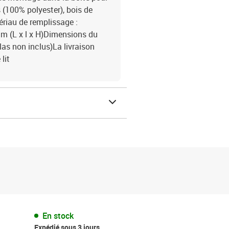
 (100% polyester), bois de
ériau de remplissage :
m (L x l x H)Dimensions du
as non inclus)La livraison
lit
En stock
Expédié sous 3 jours