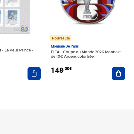
Nouveauté
Monnaie De Paris
 - Le Petit Prince -
FIFA – Coupe du Monde 2026 Monnaie
de 10€ Argent colorisée
148
,00€
Ajouter au panier
Ajoute