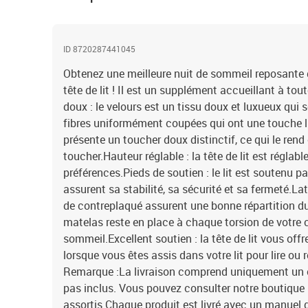
ID 8720287441045
Obtenez une meilleure nuit de sommeil reposante g
tête de lit ! Il est un supplément accueillant à to
doux : le velours est un tissu doux et luxueux qui 
fibres uniformément coupées qui ont une touche li
présente un toucher doux distinctif, ce qui le rend
toucher.Hauteur réglable : la tête de lit est réglab
préférences.Pieds de soutien : le lit est soutenu pa
assurent sa stabilité, sa sécurité et sa fermeté.Lat
de contreplaqué assurent une bonne répartition du
matelas reste en place à chaque torsion de votre 
sommeil.Excellent soutien : la tête de lit vous off
lorsque vous êtes assis dans votre lit pour lire ou r
Remarque :La livraison comprend uniquement un ca
pas inclus. Vous pouvez consulter notre boutique 
assortis.Chaque produit est livré avec un manuel