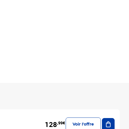
Ajouter a
128
,99€
Voir l'offre