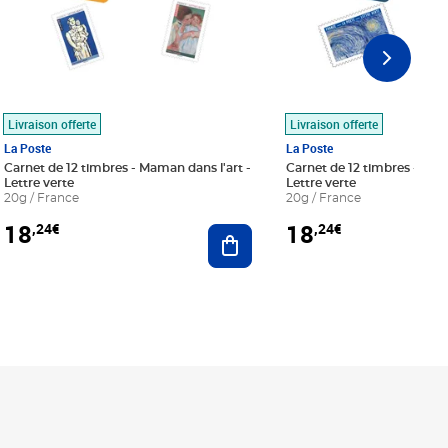
Livraison offerte
Livraison offerte
La Poste
La Poste
Carnet de 12 timbres - Maman dans l'art -
Carnet de 12 timbres - Le bl
Lettre verte
Lettre verte
20g / France
20g / France
18
18
,24€
,24€
r au panier
Ajouter au panier