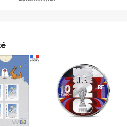
té
Prix 148,00€