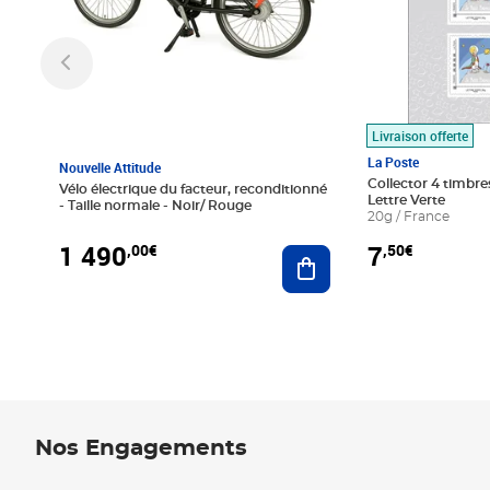
Livraison offerte
La Poste
Nouvelle Attitude
Collector 4 timbres
Vélo électrique du facteur, reconditionné
Lettre Verte
- Taille normale - Noir/ Rouge
20g / France
1 490
7
,00€
,50€
Ajouter au panier
Nos Engagements