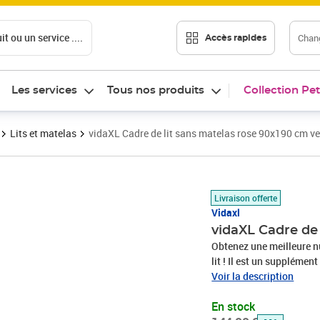
t ou un service ....
Chang
Accès rapides
Les services
Tous nos produits
Collection Pet
Lits et matelas
vidaXL Cadre de lit sans matelas rose 90x190 cm ve
Prix barré 144,99 €
Prix 128,89€
Livraison offerte
Vidaxl
vidaXL Cadre de 
Obtenez une meilleure nu
lit ! Il est un supplémen
velours est un tissu dou
Voir la description
uniformément coupées qu
En stock
toucher doux distinctif, 