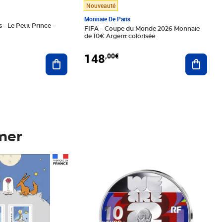
Nouveauté
Monnaie De Paris
 - Le Petit Prince -
FIFA – Coupe du Monde 2026 Monnaie
de 10€ Argent colorisée
148
,00€
Ajouter au panier
Ajoute
mer
Prix 148,00€