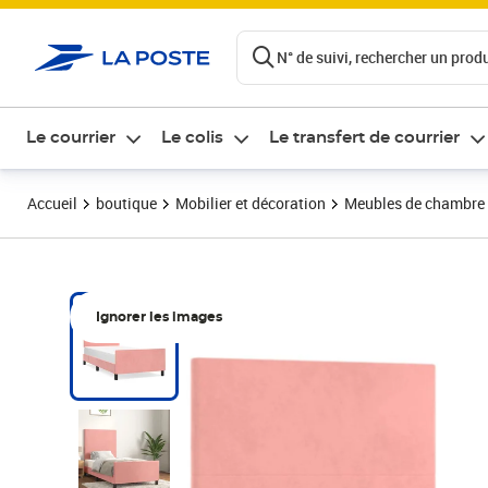
ontenu de la page
N° de suivi, rechercher un produi
Le courrier
Le colis
Le transfert de courrier
Accueil
boutique
Mobilier et décoration
Meubles de chambre
Ignorer les images