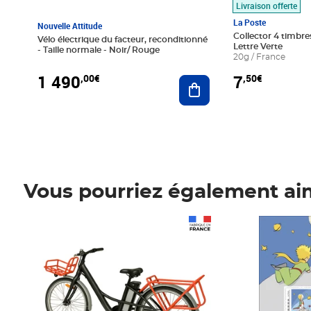
Livraison offerte
La Poste
Nouvelle Attitude
Collector 4 timbres
Vélo électrique du facteur, reconditionné
Lettre Verte
- Taille normale - Noir/ Rouge
20g / France
1 490
7
,00€
,50€
Ajouter au panier
Vous pourriez également ai
Prix 1 490,00€
Prix 7,50€