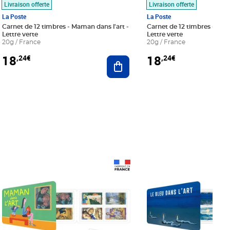
Livraison offerte
Livraison offerte
La Poste
La Poste
Carnet de 12 timbres - Maman dans l'art -
Carnet de 12 timbres - Le bl
Lettre verte
Lettre verte
20g / France
20g / France
18
18
,24€
,24€
r au panier
Ajouter au panier
Prix 18,24€
Prix 18,24€