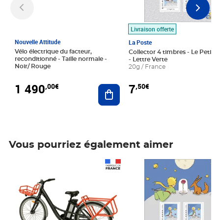
Livraison offerte
Nouvelle Attitude
La Poste
Vélo électrique du facteur,
Collector 4 timbres - Le Petit P
reconditionné - Taille normale -
- Lettre Verte
Noir/ Rouge
20g / France
1 490
7
,00€
,50€
Ajouter au panier
Vous pourriez également aimer
Prix 1 490,00€
Prix 7,50€