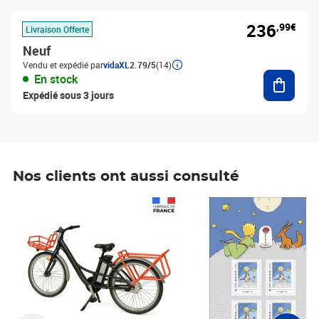
236
,99€
Livraison Offerte
Neuf
Vendu et expédié par
vidaXL
2.79/5
(14)
Ajouter
En stock
Expédié sous 3 jours
Nos clients ont aussi consulté
Prix 1 490,00€
Prix 7,50€