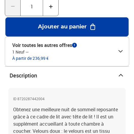
soutien du dos lorsque vous êtes assis dans votre lit pour lire ou
regarder la télévision. Remarque :La livraison comprend
uniquement un cadre de lit. Le matelas n'est pas inclus. Vous
pouvez consulter notre boutique pour trouver les matelas
Ajouter au panier
assortis.Chaque produit est livré avec un manuel de montage dans
la boîte pour un montage facile.Couleur : roseMatériau : velours
(100% polyester), bois de mélèze massif, contreplaqué, bois
Voir toutes les autres offres
1
d'ingénierieMatériau de remplissage : mousseDimensions totales :
1 Neuf
—
203 x 166 x 118/128 cm (L x l x H)Dimensions du matelas
À partir de 236,99 €
correspondant : 160 x 200 cm (l x L) (matelas non inclus)La
livraison contient :1 x cadre de lit avec pied de lit1 x tête de lit
Description
ID 8720287442004
Obtenez une meilleure nuit de sommeil reposante
grâce à ce cadre de lit avec tête de lit ! Il est un
supplément accueillant à toute chambre à
coucher. Velours doux : le velours est un tissu