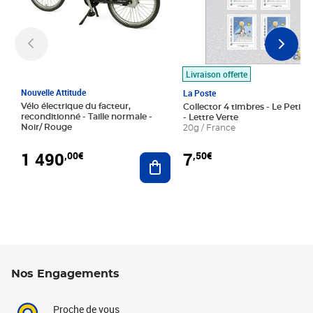
Livraison offerte
Nouvelle Attitude
La Poste
Vélo électrique du facteur,
Collector 4 timbres - Le Petit P
reconditionné - Taille normale -
- Lettre Verte
Noir/ Rouge
20g / France
1 490
7
,00€
,50€
Ajouter au panier
Nos Engagements
Proche de vous