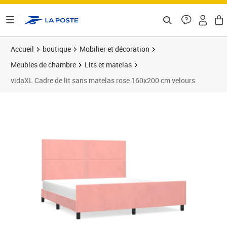
ontenu de la page
Accueil
boutique
Mobilier et décoration
Meubles de chambre
Lits et matelas
vidaXL Cadre de lit sans matelas rose 160x200 cm velours
Prix barré 264,99 €
Prix 236,89€
Prix 2