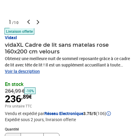
1
/10
Livraison offerte
Vidaxl
vidaXL Cadre de lit sans matelas rose
160x200 cm velours
Obtenez une meilleure nuit de sommeil reposante grâce à ce cadre
de lit avec tête de lit ! Il est un supplément accueillant à toute
chambre à coucher. Velours doux : le velours est un tissu doux et
Voir la description
luxueux qui se reconnaît à son tas dense de fibres uniformément
En stock
coupées qui ont une touche lisse. Le tissu en velours présente un
264,99 €
toucher doux distinctif, ce qui le rend confortable au
-10%
236
,89€
toucher.Hauteur réglable : la tête de lit est réglable en hauteur
selon vos préférences.Pieds de soutien : le lit est soutenu par des
Prix unitaire TTC
pieds robustes, qui assurent sa stabilité, sa sécurité et sa
Vendu et expédié par
Réseau Electronique
3.75/5
(106)
fermeté.Lattes de contreplaqué : les lattes de contreplaqué
Expédié sous 2 jours
livraison offerte
assurent une bonne répartition du poids, garantissant que le
Quantité : 1
matelas reste en place à chaque torsion de votre corps pendant le
Quantité
sommeil.Excellent soutien : la tête de lit vous offre un excellent