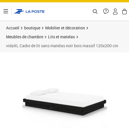
ontenu de la page
Accueil
boutique
Mobilier et décoration
Meubles de chambre
Lits et matelas
vidaXL Cadre de lit sans matelas noir bois massif 120x200 cm
Prix barré 156,99 €
Prix 129,89€
Prix 1