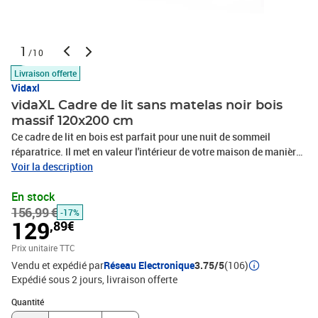
1
/10
Livraison offerte
Vidaxl
vidaXL Cadre de lit sans matelas noir bois
massif 120x200 cm
Ce cadre de lit en bois est parfait pour une nuit de sommeil
réparatrice. Il met en valeur l'intérieur de votre maison de manière
pratique. Matériau de première qualité : le bois de pin massif est
Voir la description
un matériau naturel magnifique. Le bois de pin a un grain droit et
En stock
les nœuds donnent au matériau son aspect caractéristique et
156,99 €
rustique.Charme rustique : le lit donne à votre espace des nuances
-17%
129
,89€
rustiques qui peuvent être vraiment relaxantes. L'effet calmant du
lit en bois transforme n'importe quelle chambre à coucher ou
Prix unitaire TTC
chambre d'amis en un endroit apaisant tout en ajoutant un
Vendu et expédié par
Réseau Electronique
3.75/5
(106)
élément naturel à la pièce.Lattes pratiques : les lattes de ce cadre
Expédié sous 2 jours
livraison offerte
de lit en bois massif assurent une bonne répartition du poids,
Quantité : 1
garantissant que le matelas reste en place à chaque torsion de
Quantité
votre corps pendant le sommeil. Remarque :La livraison comprend