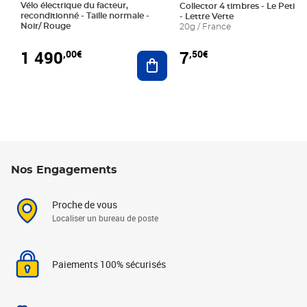
Vélo électrique du facteur,
Collector 4 timbres - Le Petit P
reconditionné - Taille normale -
- Lettre Verte
Noir/ Rouge
20g / France
1 490
7
,00€
,50€
Ajouter au panier
Nos Engagements
Proche de vous
Localiser un bureau de poste
Paiements 100% sécurisés