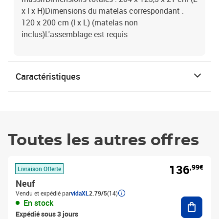
x l x H)Dimensions du matelas correspondant :
120 x 200 cm (l x L) (matelas non
inclus)L'assemblage est requis
Caractéristiques
Toutes les autres offres
136
,99€
Livraison Offerte
Neuf
Vendu et expédié par
vidaXL
2.79/5
(14)
Ajouter
En stock
Expédié sous 3 jours