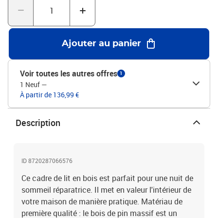
uniquement un cadre de lit. Le matelas n'est pas inclus. Vous
pouvez consulter notre boutique pour trouver les matelas
assortis.Ce cadre de lit convient à un matelas mesurant 120 x 200
cm.Couleur : noirMatériau : bois de pin massifDimensions totales :
Ajouter au panier
204 x 123,5 x 21 cm (L x l x H)Dimensions du matelas
correspondant : 120 x 200 cm (l x L) (matelas non
inclus)L'assemblage est requis
Voir toutes les autres offres
1
1 Neuf
—
À partir de 136,99 €
Description
ID 8720287066576
Ce cadre de lit en bois est parfait pour une nuit de
sommeil réparatrice. Il met en valeur l'intérieur de
votre maison de manière pratique. Matériau de
première qualité : le bois de pin massif est un