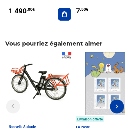
1 490
7
,00€
,50€
Ajouter au panier
Vous pourriez également aimer
Prix 1 490,00€
Prix 7,50€
Livraison offerte
Nouvelle Attitude
La Poste