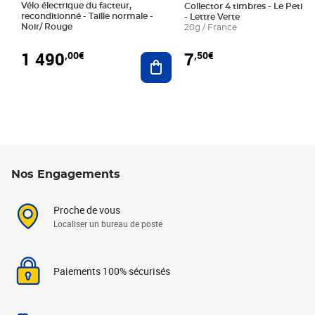
Vélo électrique du facteur,
Collector 4 timbres - Le Petit P
reconditionné - Taille normale -
- Lettre Verte
Noir/ Rouge
20g / France
1 490
7
,00€
,50€
Ajouter au panier
Nos Engagements
Proche de vous
Localiser un bureau de poste
Paiements 100% sécurisés