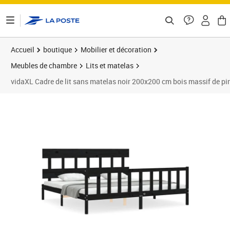
ontenu de la page
Accueil
boutique
Mobilier et décoration
Meubles de chambre
Lits et matelas
vidaXL Cadre de lit sans matelas noir 200x200 cm bois massif de pi
Prix barré 259,99 €
Prix 173,15€
Prix 1