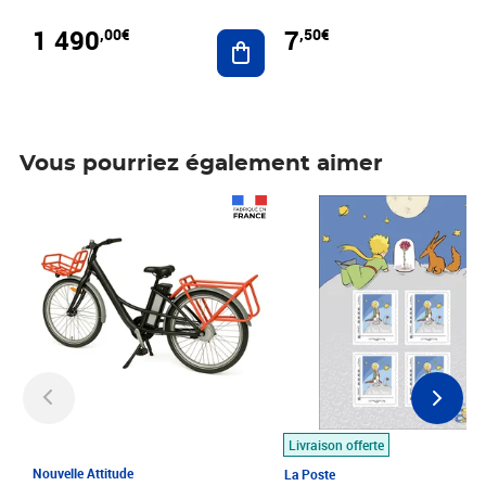
1 490
7
,00€
,50€
Ajouter au panier
Vous pourriez également aimer
Prix 1 490,00€
Prix 7,50€
Livraison offerte
Nouvelle Attitude
La Poste