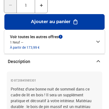
Nous offrons une sélection variée de matelas. Vous pouvez
consulter notre boutique pour trouver un matelas assorti.Couleur :
noirMatériau : bois de pin massifDimensions totales du lit : 205,5
x 205,5 x 81 cm (L x l x H)Hauteur libre sous le lit : 21
Ajouter au panier
cmDimensions du matelas correspondant (matelas non inclus) :
200 x 200 cm (l x L)L'assemblage est requis
Voir toutes les autres offres
1
1 Neuf
—
À partir de 173,99 €
Description
ID 8720845985301
Profitez d'une bonne nuit de sommeil dans ce
cadre de lit en bois ! Il sera un supplément
pratique et décoratif à votre intérieur. Matériau
durable : le bois de pin massif est un matériau