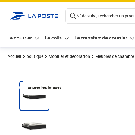
ontenu de la page
N° de suivi, rechercher un produi
Le courrier
Le colis
Le transfert de courrier
Accueil
boutique
Mobilier et décoration
Meubles de chambre
Ignorer les images