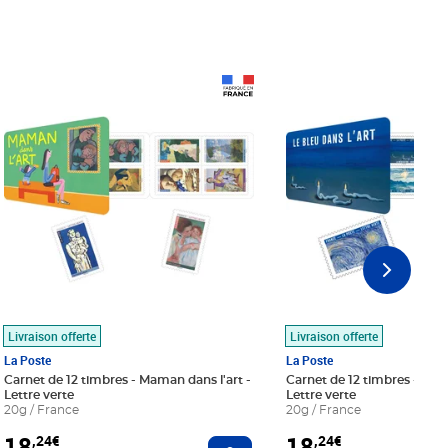
Prix 18,24€
Prix 18,24€
Livraison offerte
Livraison offerte
La Poste
La Poste
Carnet de 12 timbres - Maman dans l'art -
Carnet de 12 timbres - Le bl
Lettre verte
Lettre verte
20g / France
20g / France
18
18
,24€
,24€
r au panier
Ajouter au panier