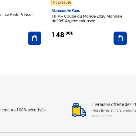
Nouveauté
Monnaie De Paris
 - Le Petit Prince -
FIFA – Coupe du Monde 2026 Monnaie
de 10€ Argent colorisée
148
,00€
Ajouter au panier
Ajoute
Livraison offerte dès 2
iements 100% sécurisés
Hors livres et hors produit
marketplace