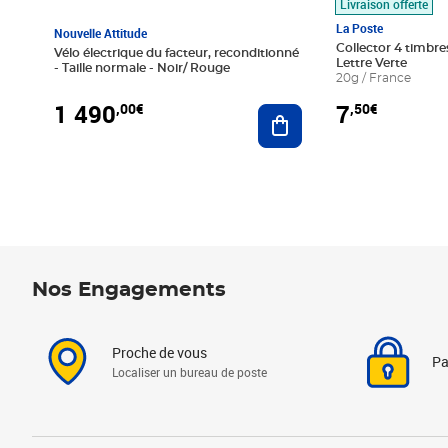
Livraison offerte
La Poste
Nouvelle Attitude
Collector 4 timbres
Vélo électrique du facteur, reconditionné
Lettre Verte
- Taille normale - Noir/ Rouge
20g / France
1 490
7
,00€
,50€
Ajouter au panier
Nos Engagements
Proche de vous
Pa
Localiser un bureau de poste