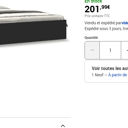
En stock
résistance à l'humidité.S
201
,99€
équipé d'un sommier à lat
matelas.Fonction de ran
Prix unitaire TTC
garder vos magazines, li
Vendu et expédié par
vi
savoir :Un matelas n'est 
Expédié sous 3 jours
liv
matelas. Vous pouvez co
assorti.Couleur : noirMat
Quantité : 1
Quantité
contreplaquéDimensions 
compartiment (chacun) :
correspondant : 180 x 20
Voir toutes les au
1 Neuf
—
À partir de