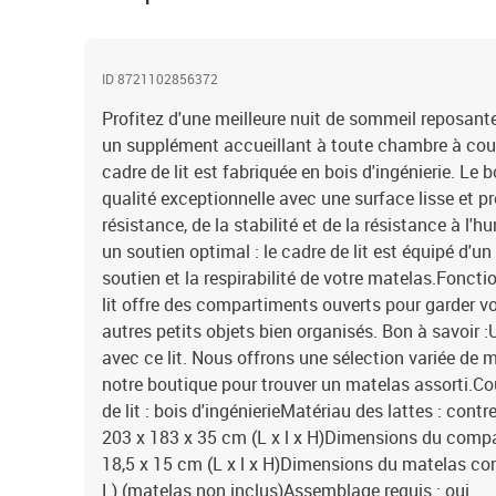
ID 8721102856372
Profitez d'une meilleure nuit de sommeil reposante g
un supplément accueillant à toute chambre à couc
cadre de lit est fabriquée en bois d'ingénierie. Le b
qualité exceptionnelle avec une surface lisse et p
résistance, de la stabilité et de la résistance à l'
un soutien optimal : le cadre de lit est équipé d'u
soutien et la respirabilité de votre matelas.Fonct
lit offre des compartiments ouverts pour garder vo
autres petits objets bien organisés. Bon à savoir 
avec ce lit. Nous offrons une sélection variée de
notre boutique pour trouver un matelas assorti.Co
de lit : bois d'ingénierieMatériau des lattes : con
203 x 183 x 35 cm (L x l x H)Dimensions du compa
18,5 x 15 cm (L x l x H)Dimensions du matelas cor
L) (matelas non inclus)Assemblage requis : oui