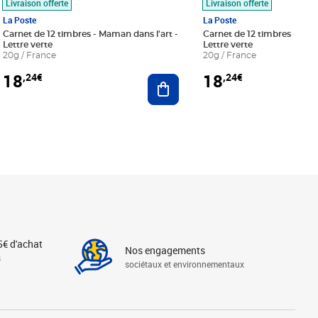
Livraison offerte
Livraison offerte
La Poste
La Poste
Carnet de 12 timbres - Maman dans l'art -
Carnet de 12 timbres - Le bl
Lettre verte
Lettre verte
20g / France
20g / France
18
18
,24€
,24€
r au panier
Ajouter au panier
5€ d'achat
Nos engagements
s
sociétaux et environnementaux
Linkedin
Instagram
X
Tiktok
Facebook
Youtube
Threads