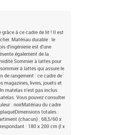
râce à ce cadre de lit ! Il est
her. Matériau durable : le
ois d'ingénierie est d'une
résente également de la
humidité.Sommier à lattes pour
n sommier à lattes qui assure le
ion de rangement : ce cadre de
s magazines, livres, jouets et
:Un matelas n'est pas inclus
 matelas. Vous pouvez consulter
uleur : noirMatériau du cadre
treplaquéDimensions totales :
rtiment (chacun) : 68,5/60 x
respondant : 180 x 200 cm (l x