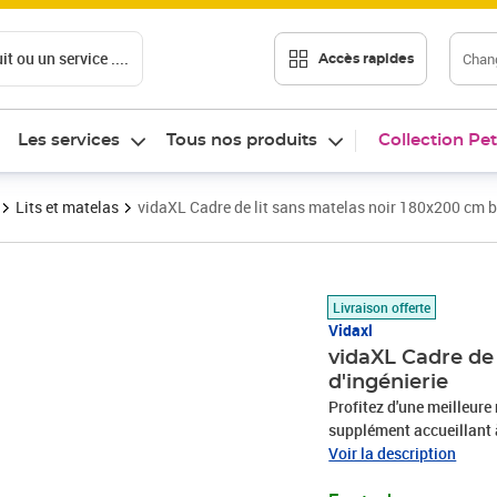
t ou un service ....
Chang
Accès rapides
Les services
Tous nos produits
Collection Pet
Lits et matelas
vidaXL Cadre de lit sans matelas noir 180x200 cm bo
Prix 201,99€
Livraison offerte
Vidaxl
vidaXL Cadre de 
d'ingénierie
Profitez d'une meilleure 
supplément accueillant à
est fabriquée en bois d'i
Voir la description
avec une surface lisse et