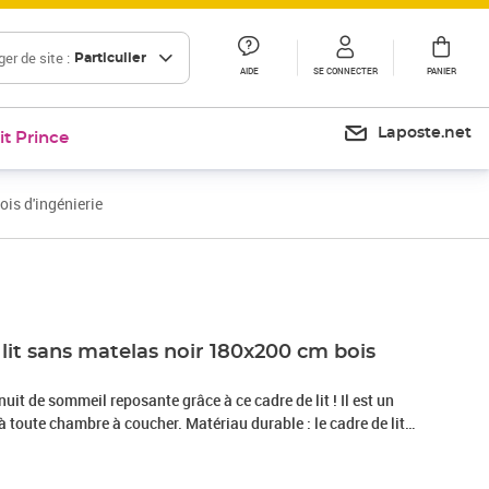
er de site :
Particulier
AIDE
SE CONNECTER
PANIER
Laposte.net
it Prince
is d'ingénierie
Prix 203,15€
lit sans matelas noir 180x200 cm bois
nuit de sommeil reposante grâce à ce cadre de lit ! Il est un
 toute chambre à coucher. Matériau durable : le cadre de lit
ngénierie. Le bois d'ingénierie est d'une qualité exceptionnelle
 présente également de la résistance, de la stabilité et de la