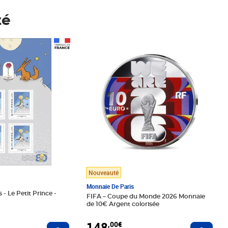
té
Prix 148,00€
Nouveauté
Monnaie De Paris
 - Le Petit Prince -
FIFA – Coupe du Monde 2026 Monnaie
de 10€ Argent colorisée
148
,00€
Ajouter au panier
Ajoute