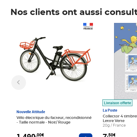
Nos clients ont aussi consul
Prix 1 490,00€
Prix 7,50€
Livraison offerte
La Poste
Nouvelle Attitude
Collector 4 timbres
Vélo électrique du facteur, reconditionné
Lettre Verte
- Taille normale - Noir/ Rouge
20g / France
1 490
7
,00€
,50€
Ajouter au panier