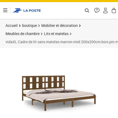
ontenu de la page
Accueil
boutique
Mobilier et décoration
Meubles de chambre
Lits et matelas
vidaXL Cadre de lit sans matelas marron miel 200x200cm bois pin 
Prix barré 175,99 €
Prix 144,89€
Prix 1