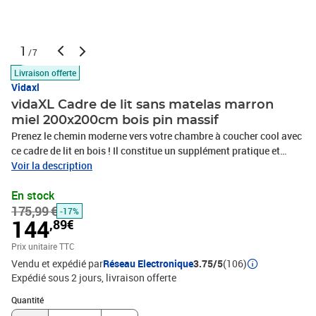
1
/7
Livraison offerte
Vidaxl
vidaXL Cadre de lit sans matelas marron
miel 200x200cm bois pin massif
Prenez le chemin moderne vers votre chambre à coucher cool avec
ce cadre de lit en bois ! Il constitue un supplément pratique et
décoratif à votre intérieur. Bois de pin massif : le bois de pin
Voir la description
massif est un matériau naturel magnifique. Le bois de pin a un
En stock
grain droit et les nœuds donnent au matériau son aspect
175,99 €
caractéristique et rustique.Lattes robustes : les lattes de
-17%
144
,89€
contreplaqué assurent une bonne répartition du poids,
garantissant que le matelas reste en place à chaque torsion de
Prix unitaire TTC
votre corps pendant le sommeil.Tête de lit confortable : la tête de
Vendu et expédié par
Réseau Electronique
3.75/5
(106)
lit classique vous permet de vous reposer confortablement lorsque
Expédié sous 2 jours
livraison offerte
vous lisez ou regardez un film. Remarque :La livraison comprend
Quantité : 1
uniquement un cadre de lit. Le matelas n'est pas inclus. Vous
Quantité
pouvez consulter notre boutique pour trouver les matelas