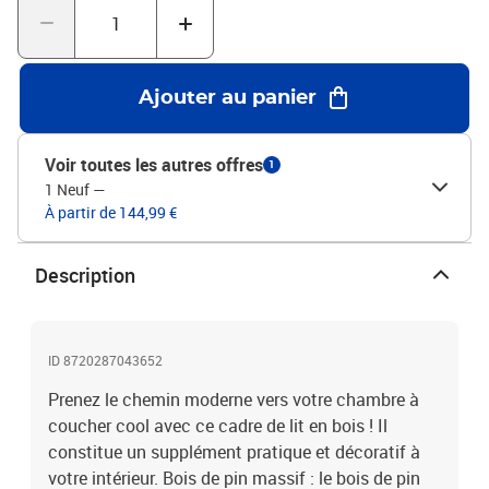
assortis.Ce cadre de lit convient à un matelas mesurant 200 x 200
cm.Couleur : marron mielMatériau du cadre de lit : bois de pin
massifMatériau des lattes : contreplaquéDimensions totales :
205,5 x 205,5 x 100 cm (L x l x H)Dimensions de la tête de lit : 205,5
Ajouter au panier
x 4 x 100 cm (l x P x H)Dimensions du matelas correspondant : 200
x 200 cm (l x L) (matelas non inclus)L'assemblage est requisLa
livraison contient :1 x cadre de lit1 x tête de lit
Voir toutes les autres offres
1
1 Neuf
—
À partir de 144,99 €
Description
ID 8720287043652
Prenez le chemin moderne vers votre chambre à
coucher cool avec ce cadre de lit en bois ! Il
constitue un supplément pratique et décoratif à
votre intérieur. Bois de pin massif : le bois de pin