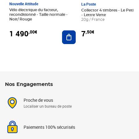
Nouvelle Attitude
La Poste
Vélo électrique du facteur,
Collector 4 timbres - Le Petit P
reconditionné - Taille normale -
- Lettre Verte
Noir/ Rouge
20g / France
1 490
7
,00€
,50€
Ajouter au panier
Nos Engagements
Proche de vous
Localiser un bureau de poste
Paiements 100% sécurisés