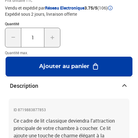
Prix unitaire TTC
x 74 cm (L x l x H)Dimensions du matelas correspondant : 120 x
Vendu et expédié par
Réseau Electronique
3.75/5
(106)
200 cm (l x L) (matelas non inclus)Hauteur du lit à partir du sol :
Expédié sous 2 jours
livraison offerte
31,5 cmL'assemblage est requis
Quantité : 1
Quantité
Quantité max.
Ajouter au panier
Description
ID 8719883877853
Ce cadre de lit classique deviendra l'attraction
principale de votre chambre à coucher. Ce lit
ajoute une touche de charme élégant à la