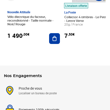
Livraison offerte
Nouvelle Attitude
La Poste
Vélo électrique du facteur,
Collector 4 timbres - Le Petit P
reconditionné - Taille normale -
- Lettre Verte
Noir/ Rouge
20g / France
1 490
7
,00€
,50€
Ajouter au panier
Nos Engagements
Proche de vous
Localiser un bureau de poste
Paiements 100% sécurisés