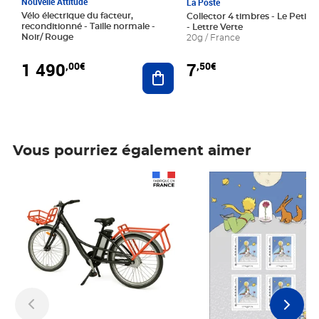
Nouvelle Attitude
La Poste
Vélo électrique du facteur,
Collector 4 timbres - Le Petit P
reconditionné - Taille normale -
- Lettre Verte
Noir/ Rouge
20g / France
1 490
7
,00€
,50€
Ajouter au panier
Vous pourriez également aimer
Prix 1 490,00€
Prix 7,50€