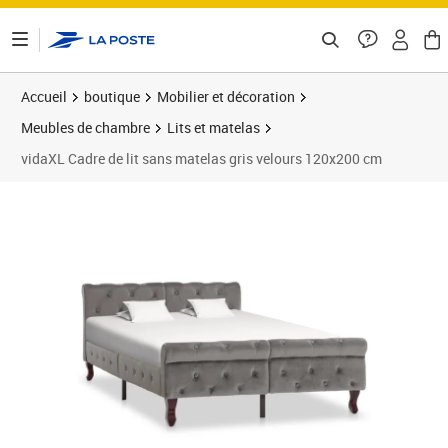
ontenu de la page
Accueil
boutique
Mobilier et décoration
Meubles de chambre
Lits et matelas
vidaXL Cadre de lit sans matelas gris velours 120x200 cm
Prix barré 263,99 €
Prix 227,58€