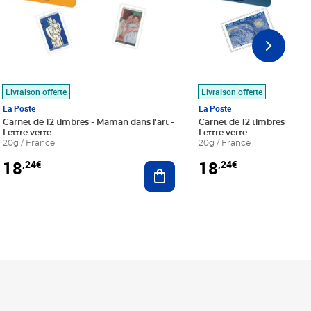
Livraison offerte
Livraison offerte
La Poste
La Poste
Carnet de 12 timbres - Maman dans l'art -
Carnet de 12 timbres - Le bl
Lettre verte
Lettre verte
20g / France
20g / France
18
18
,24€
,24€
r au panier
Ajouter au panier