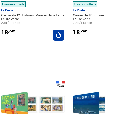
Livraison offerte
Livraison offerte
La Poste
La Poste
Carnet de 12 timbres - Maman dans l'art -
Carnet de 12 timbres - Le bl
Lettre verte
Lettre verte
20g / France
20g / France
18
18
,24€
,24€
r au panier
Ajouter au panier
Prix 18,24€
Prix 18,24€