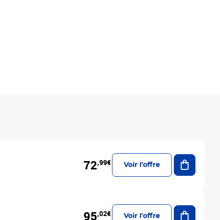
Ajouter a
72
,99€
Voir l'offre
Ajouter a
95
,02€
Voir l'offre