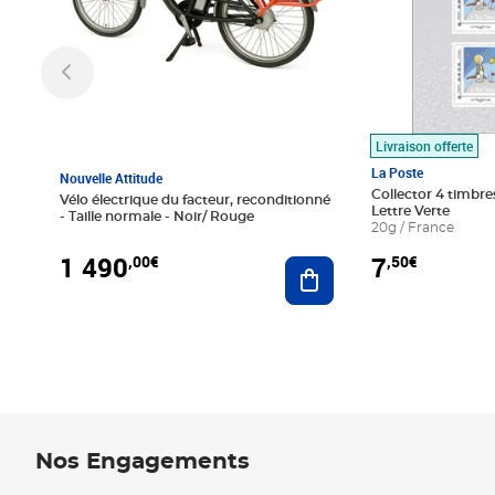
Livraison offerte
La Poste
Nouvelle Attitude
Collector 4 timbres
Vélo électrique du facteur, reconditionné
Lettre Verte
- Taille normale - Noir/ Rouge
20g / France
1 490
7
,00€
,50€
Ajouter au panier
Nos Engagements