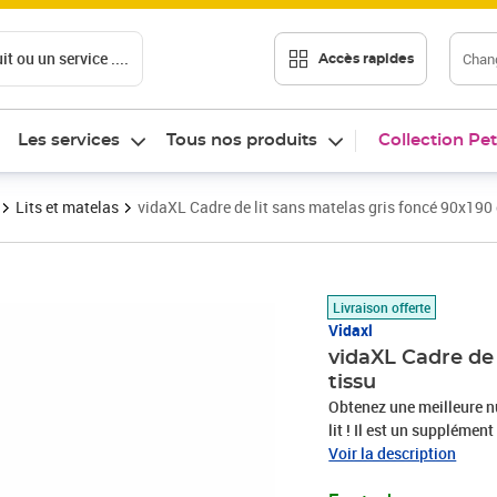
t ou un service ....
Chang
Accès rapides
Les services
Tous nos produits
Collection Pet
Lits et matelas
vidaXL Cadre de lit sans matelas gris foncé 90x190
Prix barré 103,99 €
Prix 72,89€
Livraison offerte
Vidaxl
vidaXL Cadre de 
tissu
Obtenez une meilleure nu
lit ! Il est un supplémen
tissu présente un aspect 
Voir la description
: le lit est soutenu par d