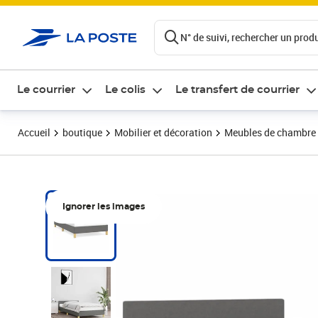
ontenu de la page
N° de suivi, rechercher un produi
Le courrier
Le colis
Le transfert de courrier
Accueil
boutique
Mobilier et décoration
Meubles de chambre
Ignorer les images