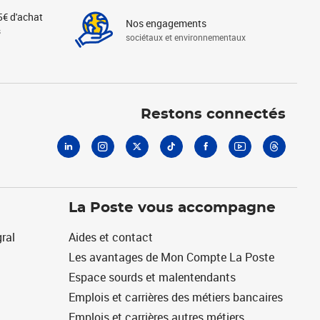
5€ d'achat
Nos engagements
s
sociétaux et environnementaux
Linkedin
Instagram
X
Tiktok
Facebook
Youtube
Threads
Restons connectés
La Poste vous accompagne
ral
Aides et contact
Les avantages de Mon Compte La Poste
Espace sourds et malentendants
Emplois et carrières des métiers bancaires
Emplois et carrières autres métiers