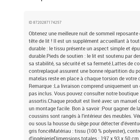
ID 8720287174257
Obtenez une meilleure nuit de sommeil reposante g
tête de lit ! Il est un supplément accueillant à to
durable : le tissu présente un aspect simple et épuré
durable.Pieds de soutien : le lit est soutenu par d
sa stabilité, sa sécurité et sa fermeté.Lattes de co
contreplaqué assurent une bonne répartition du po
matelas reste en place à chaque torsion de votre
Remarque :La livraison comprend uniquement un ca
pas inclus. Vous pouvez consulter notre boutique 
assortis.Chaque produit est livré avec un manuel
un montage facile. Bon à savoir :Pour gagner de la
coussins sont rangés à l'intérieur des meubles. Vé
ou sous la housse du siège pour détecter d'éventu
gris foncéMatériau : tissu (100 % polyester), contr
d'ingénierieDimensions totales : 197 x 93 x 50 cm