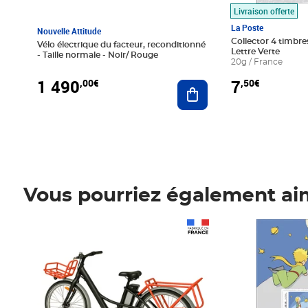
Livraison offerte
La Poste
Nouvelle Attitude
Collector 4 timbres
Vélo électrique du facteur, reconditionné
Lettre Verte
- Taille normale - Noir/ Rouge
20g / France
1 490
7
,00€
,50€
Ajouter au panier
Vous pourriez également ai
Prix 1 490,00€
Prix 7,50€