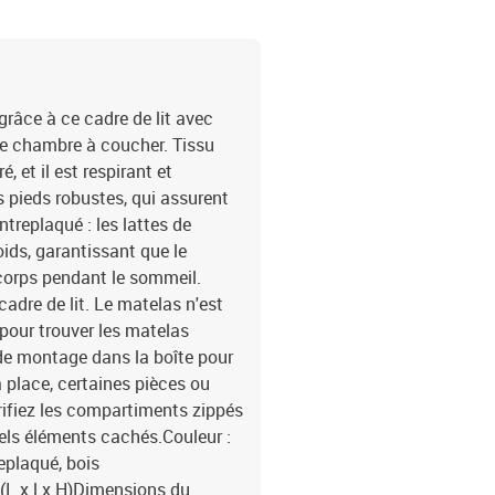
râce à ce cadre de lit avec
ute chambre à coucher. Tissu
, et il est respirant et
es pieds robustes, qui assurent
ntreplaqué : les lattes de
ids, garantissant que le
 corps pendant le sommeil.
dre de lit. Le matelas n'est
pour trouver les matelas
 de montage dans la boîte pour
 place, certaines pièces ou
rifiez les compartiments zippés
els éléments cachés.Couleur :
eplaqué, bois
 (L x l x H)Dimensions du