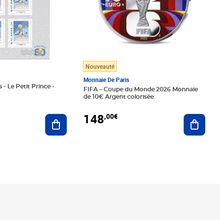
Nouveauté
Monnaie De Paris
 - Le Petit Prince -
FIFA – Coupe du Monde 2026 Monnaie
de 10€ Argent colorisée
148
,00€
Ajouter au panier
Ajoute