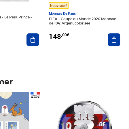
Nouveauté
Monnaie De Paris
 - Le Petit Prince -
FIFA – Coupe du Monde 2026 Monnaie
de 10€ Argent colorisée
148
,00€
Ajouter au panier
Ajoute
mer
Prix 148,00€