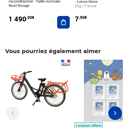
reconditionné - Taille normale -
- Lettre Verte
Noir/ Rouge
20g / France
1 490
7
,00€
,50€
Ajouter au panier
Vous pourriez également aimer
Prix 1 490,00€
Prix 7,50€
Livraison offerte