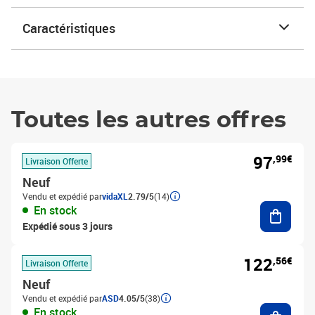
Caractéristiques
Toutes les autres offres
97
,99€
Livraison Offerte
Neuf
Vendu et expédié par
vidaXL
2.79/5
(14)
Ajouter
En stock
Expédié sous 3 jours
122
,56€
Livraison Offerte
Neuf
Vendu et expédié par
ASD
4.05/5
(38)
Ajouter
En stock