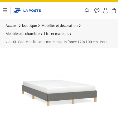
ontenu de la page
Accueil
boutique
Mobilier et décoration
Meubles de chambre
Lits et matelas
vidaXL Cadre de lit sans matelas gris foncé 120x190 cm tissu
Prix 97,89€
Prix 9
Prix 1