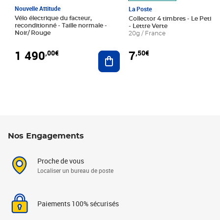
Nouvelle Attitude
La Poste
Vélo électrique du facteur,
Collector 4 timbres - Le Petit P
reconditionné - Taille normale -
- Lettre Verte
Noir/ Rouge
20g / France
1 490
7
,00€
,50€
Ajouter au panier
Nos Engagements
Proche de vous
Localiser un bureau de poste
Paiements 100% sécurisés