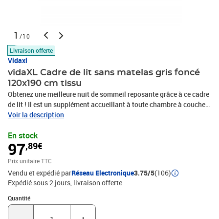
1
/10
Livraison offerte
Vidaxl
vidaXL Cadre de lit sans matelas gris foncé
120x190 cm tissu
Obtenez une meilleure nuit de sommeil reposante grâce à ce cadre
de lit ! Il est un supplément accueillant à toute chambre à coucher.
Tissu durable : le tissu présente un aspect simple et épuré, et il est
Voir la description
respirant et durable.Pieds de soutien : le lit est soutenu par des
En stock
pieds robustes, qui assurent sa stabilité, sa sécurité et sa
97
,89€
fermeté.Lattes de contreplaqué : les lattes de contreplaqué
assurent une bonne répartition du poids, garantissant que le
Prix unitaire TTC
matelas reste en place à chaque torsion de votre corps pendant le
Vendu et expédié par
Réseau Electronique
3.75/5
(106)
sommeil. Bon à savoir :La livraison comprend uniquement un
Expédié sous 2 jours
livraison offerte
cadre de lit. Le matelas n'est pas inclus. Vous pouvez consulter
notre boutique pour trouver les matelas assortis.Couleur : gris
Quantité : 1
Quantité
foncéMatériau : tissu (100 % polyester), contreplaqué, bois
d'ingénierie, bois de pin massifMatériau de remplissage :