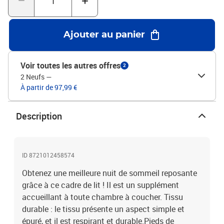
mousseDimensions totales : 193 x 123 x 25 cm (L x l x
H)Dimensions du matelas correspondant : 120 x 190 cm (l x L)
(matelas non inclus)Assemblage requis : oui
Ajouter au panier
Voir toutes les autres offres
2
2 Neufs
—
À partir de 97,99 €
Description
ID 8721012458574
Obtenez une meilleure nuit de sommeil reposante
grâce à ce cadre de lit ! Il est un supplément
accueillant à toute chambre à coucher. Tissu
durable : le tissu présente un aspect simple et
épuré, et il est respirant et durable.Pieds de