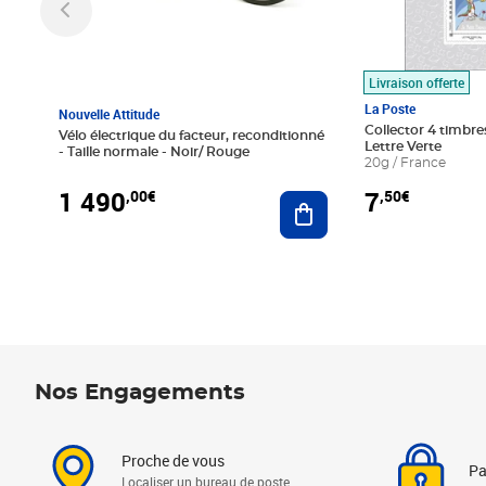
Livraison offerte
La Poste
Nouvelle Attitude
Collector 4 timbres
Vélo électrique du facteur, reconditionné
Lettre Verte
- Taille normale - Noir/ Rouge
20g / France
1 490
7
,00€
,50€
Ajouter au panier
Nos Engagements
Proche de vous
Pa
Localiser un bureau de poste