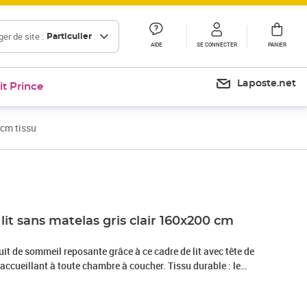
er de site :
Particulier
AIDE
SE CONNECTER
PANIER
Laposte.net
it Prince
 cm tissu
Prix 220,99€
lit sans matelas gris clair 160x200 cm
it de sommeil reposante grâce à ce cadre de lit avec tête de
t accueillant à toute chambre à coucher. Tissu durable : le
simple et épuré, et il est respirant et durable.Hauteur
 est réglable en hauteur selon vos préférences.Pieds de soutien :