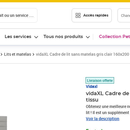
t ou un service ....
Chang
Accès rapides
Les services
Tous nos produits
Collection Pet
Lits et matelas
vidaXL Cadre de lit sans matelas gris clair 160x200
Prix barré 267,99 €
Prix 220,89€
Livraison offerte
Vidaxl
vidaXL Cadre de 
tissu
Obtenez une meilleure nu
lit ! Il est un supplémen
tissu présente un aspect 
Voir la description
réglable : la tête de lit