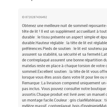
ID 8720287436492
Obtenez une meilleure nuit de sommeil reposante g
tête de lit ! Il est un supplément accueillant à to
durable : le tissu présente un aspect simple et épuré
durable.Hauteur réglable : la tête de lit est réglab
préférences.Pieds de soutien : le lit est soutenu pa
assurent sa stabilité, sa sécurité et sa fermeté.Lat
de contreplaqué assurent une bonne répartition du
matelas reste en place à chaque torsion de votre 
sommeil.Excellent soutien : la tête de lit vous off
lorsque vous êtes assis dans votre lit pour lire ou r
Remarque :La livraison comprend uniquement un ca
pas inclus. Vous pouvez consulter notre boutique 
assortis.Chaque produit est livré avec un manuel
un montage facile.Couleur : gris clairMatériaux : t
mélèze massif, contreplaqué, bois d'ingénierieMat