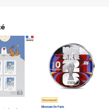
té
Prix 148,00€
Nouveauté
Monnaie De Paris