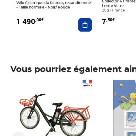
Collector 4 timbres
Vélo électrique du facteur, reconditionné
Lettre Verte
- Taille normale - Noir/ Rouge
20g / France
1 490
7
,00€
,50€
Ajouter au panier
Vous pourriez également ai
Prix 1 490,00€
Prix 7,50€