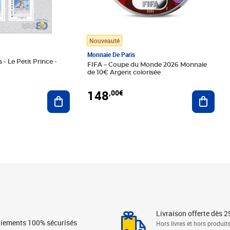
Nouveauté
Monnaie De Paris
 - Le Petit Prince -
FIFA – Coupe du Monde 2026 Monnaie
de 10€ Argent colorisée
148
,00€
Ajouter au panier
Ajoute
Livraison offerte dès 2
iements 100% sécurisés
Hors livres et hors produit