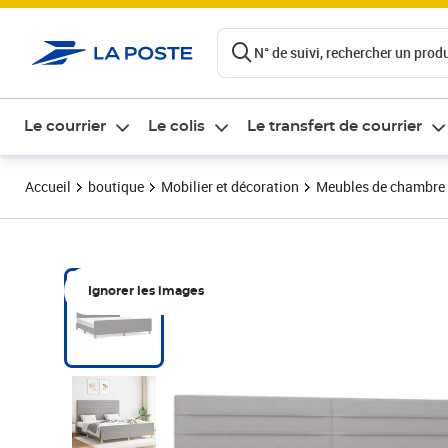
ontenu de la page
N° de suivi, rechercher un produi
Le courrier
Le colis
Le transfert de courrier
Accueil
boutique
Mobilier et décoration
Meubles de chambre
Ignorer les images