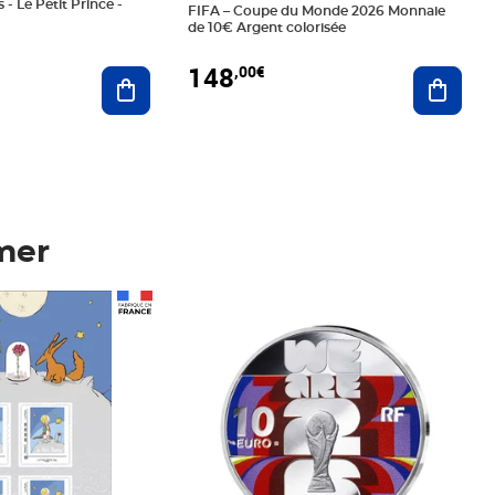
 - Le Petit Prince -
FIFA – Coupe du Monde 2026 Monnaie
de 10€ Argent colorisée
148
,00€
Ajouter au panier
Ajoute
mer
Prix 148,00€