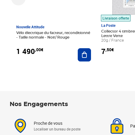
Livraison offerte
La Poste
Nouvelle Attitude
Collector 4 timbres
Vélo électrique du facteur, reconditionné
Lettre Verte
- Taille normale - Noir/ Rouge
20g / France
1 490
7
,00€
,50€
Ajouter au panier
Nos Engagements
Proche de vous
Pa
Localiser un bureau de poste