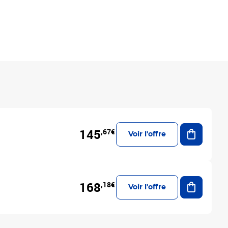
Ajouter a
145
,67€
Voir l'offre
Ajouter a
168
,18€
Voir l'offre