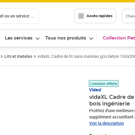
t ou un service ....
Chang
Accès rapides
Les services
Tous nos produits
Collection Pet
Lits et matelas
vidaXL Cadre de lit sans matelas gris béton 150x20
Prix 142,99€
Livraison offerte
Vidaxl
vidaXL Cadre de 
bois ingénierie
Profitez d'une meilleure 
supplément accueillant 
d'ingénierie est d'une qu
Voir la description
également résistance, st