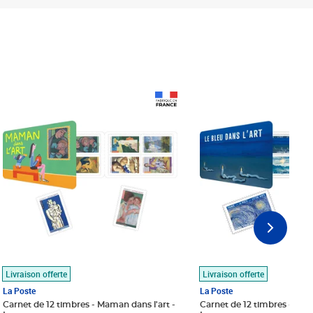
Prix 18,24€
Prix 18,24€
Livraison offerte
Livraison offerte
La Poste
La Poste
Carnet de 12 timbres - Maman dans l'art -
Carnet de 12 timbres - Le bl