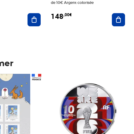
de 10€ Argent colorisée
148
,00€
Ajouter au panier
Ajoute
mer
Prix 148,00€