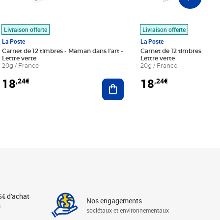
Livraison offerte
Livraison offerte
La Poste
La Poste
Carnet de 12 timbres - Maman dans l'art -
Carnet de 12 timbres - Le bl
Lettre verte
Lettre verte
20g / France
20g / France
18
18
,24€
,24€
r au panier
Ajouter au panier
5€ d'achat
Nos engagements
s
sociétaux et environnementaux