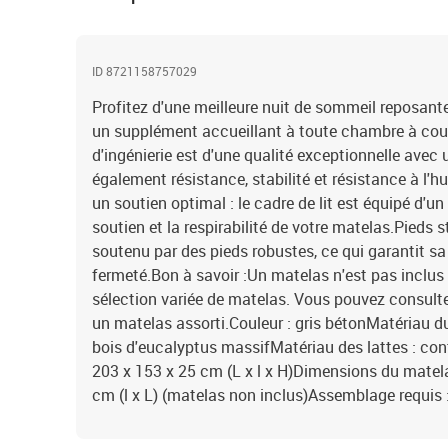
ID 8721158757029
Profitez d'une meilleure nuit de sommeil reposante g
un supplément accueillant à toute chambre à couch
d'ingénierie est d'une qualité exceptionnelle avec 
également résistance, stabilité et résistance à l'
un soutien optimal : le cadre de lit est équipé d'u
soutien et la respirabilité de votre matelas.Pieds st
soutenu par des pieds robustes, ce qui garantit sa s
fermeté.Bon à savoir :Un matelas n'est pas inclus 
sélection variée de matelas. Vous pouvez consulte
un matelas assorti.Couleur : gris bétonMatériau du c
bois d'eucalyptus massifMatériau des lattes : co
203 x 153 x 25 cm (L x l x H)Dimensions du matel
cm (l x L) (matelas non inclus)Assemblage requis :