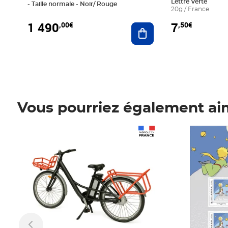
Lettre Verte
- Taille normale - Noir/ Rouge
20g / France
1 490
7
,00€
,50€
Ajouter au panier
Vous pourriez également ai
Prix 1 490,00€
Prix 7,50€