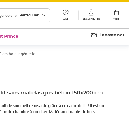
er de site :
Particulier
AIDE
SE CONNECTER
PANIER
Laposte.net
it Prince
0 cm bois ingénierie
Prix 145,67€
Prix 168,18€
lit sans matelas gris béton 150x200 cm
nuit de sommeil reposante grâce à ce cadre de lit ! Il est un
à toute chambre à coucher. Matériau durable : le bois
alité exceptionnelle avec une surface lisse et présente
abilité et résistance à l'humidité.Sommier à lattes pour un