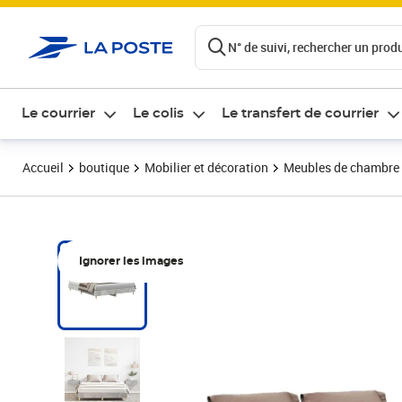
ontenu de la page
N° de suivi, rechercher un produi
Le courrier
Le colis
Le transfert de courrier
Accueil
boutique
Mobilier et décoration
Meubles de chambre
Ignorer les images