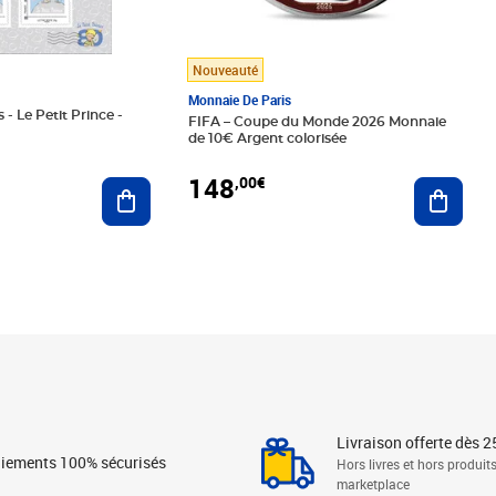
Nouveauté
Monnaie De Paris
 - Le Petit Prince -
FIFA – Coupe du Monde 2026 Monnaie
de 10€ Argent colorisée
148
,00€
Ajouter au panier
Ajoute
Livraison offerte dès 2
iements 100% sécurisés
Hors livres et hors produit
marketplace