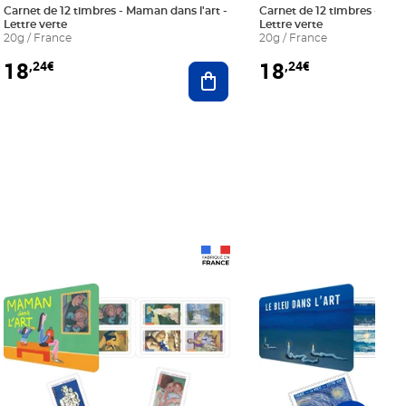
Carnet de 12 timbres - Maman dans l'art -
Carnet de 12 timbres - Le bl
Lettre verte
Lettre verte
20g / France
20g / France
18
18
,24€
,24€
r au panier
Ajouter au panier
Prix 18,24€
Prix 18,24€