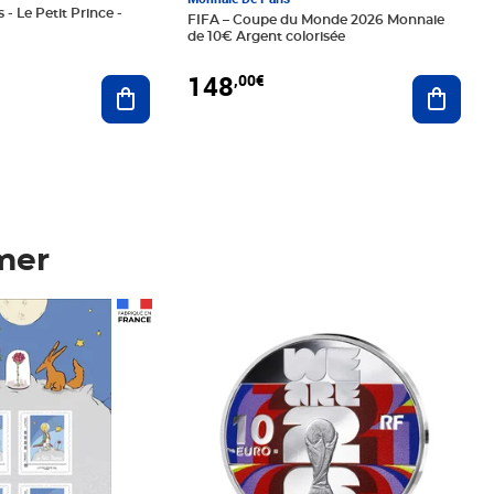
 - Le Petit Prince -
FIFA – Coupe du Monde 2026 Monnaie
de 10€ Argent colorisée
148
,00€
Ajouter au panier
Ajoute
mer
Prix 148,00€