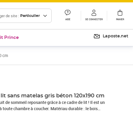
er de site :
Particulier
AIDE
SE CONNECTER
PANIER
Laposte.net
it Prince
90 cm
Prix 143,99€
Prix 172,57€
lit sans matelas gris béton 120x190 cm
it de sommeil reposante grâce à ce cadre de lit ! Il est un
à toute chambre à coucher. Matériau durable : le bois
alité exceptionnelle avec une surface lisse et présente
bilité et résistance à l'humidité.Excellent soutien : la tête de
nt soutien du dos lorsque vous êtes assis dans votre lit pour