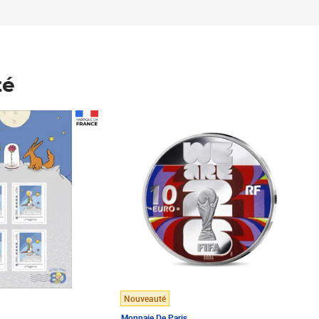
té
Prix 148,00€
Nouveauté
Monnaie De Paris