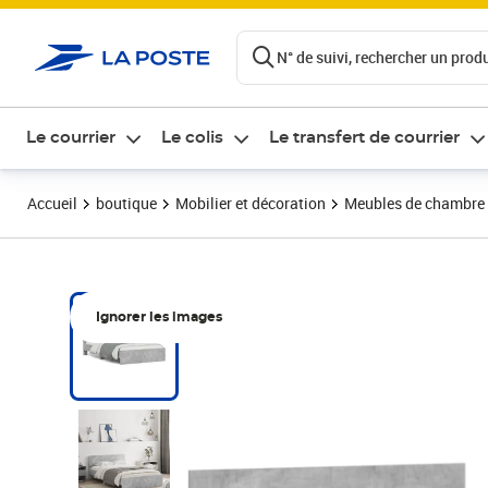
ontenu de la page
N° de suivi, rechercher un produi
Le courrier
Le colis
Le transfert de courrier
Accueil
boutique
Mobilier et décoration
Meubles de chambre
Ignorer les images