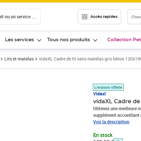
t ou un service ....
Chang
Accès rapides
Les services
Tous nos produits
Collection Pet
Lits et matelas
vidaXL Cadre de lit sans matelas gris béton 120x1
Prix barré 155,99 €
Prix 143,89€
Livraison offerte
Vidaxl
vidaXL Cadre de 
Obtenez une meilleure nu
supplément accueillant 
d'ingénierie est d'une qu
Voir la description
également résistance, sta
En stock
lit vous offre un excelle