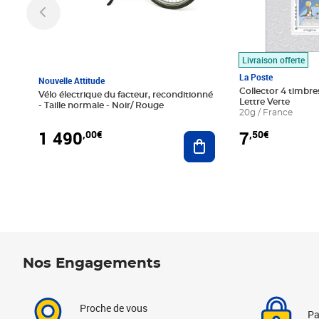
Livraison offerte
La Poste
Nouvelle Attitude
Collector 4 timbres
Vélo électrique du facteur, reconditionné
Lettre Verte
- Taille normale - Noir/ Rouge
20g / France
1 490
7
,00€
,50€
Ajouter au panier
Nos Engagements
Proche de vous
Pa