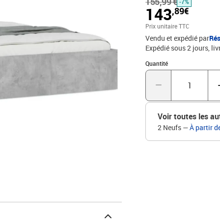
155,99 €
lire ou regarder la télév
-7%
143
,89€
bonne répartition du poi
torsion de votre corps p
Prix unitaire TTC
avec ce lit. Nous offron
Vendu et expédié par
Rés
boutique pour trouver un
Expédié sous 2 jours
liv
: bois d'ingénierieMatér
Quantité : 1
70 cm (L x l x H)Dimens
Quantité
non inclus)Assemblage r
Voir toutes les au
2 Neufs
—
À partir d