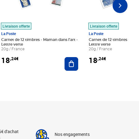
Livraison offerte
Livraison offerte
La Poste
La Poste
Carnet de 12 timbres - Maman dans l'art -
Carnet de 12 timbres - Le bl
Lettre verte
Lettre verte
20g / France
20g / France
18
18
,24€
,24€
r au panier
Ajouter au panier
5€ d'achat
Nos engagements
s