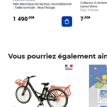
Collector 4 timbres
Vélo électrique du facteur, reconditionné
Lettre Verte
- Taille normale - Noir/ Rouge
20g / France
1 490
7
,00€
,50€
Ajouter au panier
Vous pourriez également ai
Prix 1 490,00€
Prix 7,50€