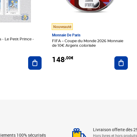
Nouveauté
Monnaie De Paris
 - Le Petit Prince -
FIFA – Coupe du Monde 2026 Monnaie
de 10€ Argent colorisée
148
,00€
Ajouter au panier
Ajoute
Livraison offerte dès 2
iements 100% sécurisés
Hors livres et hors produit