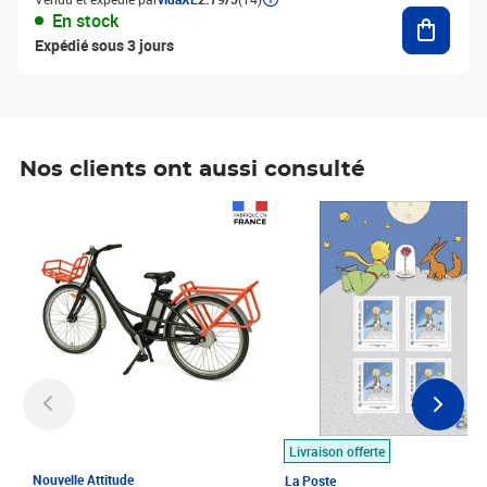
Ajouter
En stock
Expédié sous 3 jours
Nos clients ont aussi consulté
Prix 1 490,00€
Prix 7,50€
Livraison offerte
Nouvelle Attitude
La Poste