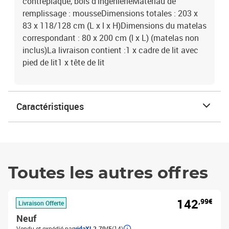
contreplaqué, bois d'ingénierieMatériau de
remplissage : mousseDimensions totales : 203 x
83 x 118/128 cm (L x l x H)Dimensions du matelas
correspondant : 80 x 200 cm (l x L) (matelas non
inclus)La livraison contient :1 x cadre de lit avec
pied de lit1 x tête de lit
Caractéristiques
Toutes les autres offres
142
,99€
Livraison Offerte
Neuf
Vendu et expédié par
vidaXL
2.79/5
(14)