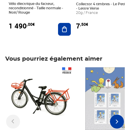
Vélo électrique du facteur,
Collector 4 timbres - Le Petit P
reconditionné - Taille normale -
- Lettre Verte
Noir/ Rouge
20g / France
1 490
7
,00€
,50€
Ajouter au panier
Vous pourriez également aimer
Prix 1 490,00€
Prix 7,50€