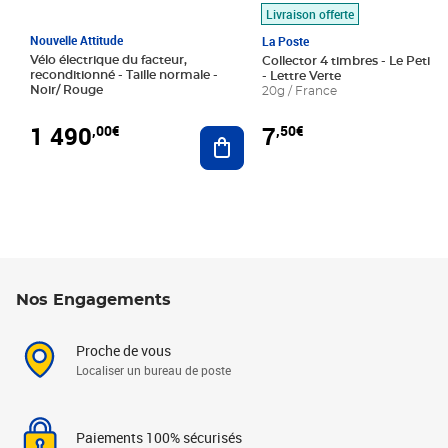
Livraison offerte
Nouvelle Attitude
La Poste
Vélo électrique du facteur,
Collector 4 timbres - Le Petit P
reconditionné - Taille normale -
- Lettre Verte
Noir/ Rouge
20g / France
1 490
7
,00€
,50€
Ajouter au panier
Nos Engagements
Proche de vous
Localiser un bureau de poste
Paiements 100% sécurisés