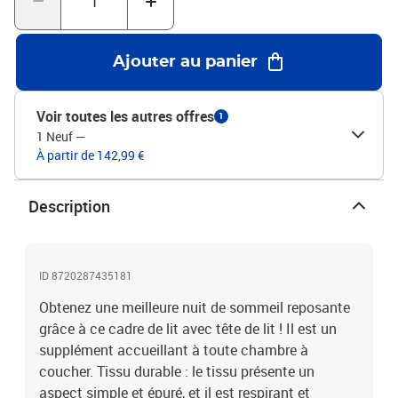
pas inclus. Vous pouvez consulter notre boutique pour trouver les
matelas assortis.Chaque produit est livré avec un manuel de
montage dans la boîte pour un montage facile.Couleur :
Ajouter au panier
CrèmeMatériaux : tissu (100% polyester), bois de mélèze massif,
contreplaqué, bois d'ingénierieMatériau de remplissage :
mousseDimensions totales : 203 x 83 x 118/128 cm (L x l x
Voir toutes les autres offres
1
H)Dimensions du matelas correspondant : 80 x 200 cm (l x L)
1 Neuf
—
(matelas non inclus)La livraison contient :1 x cadre de lit avec
À partir de 142,99 €
pied de lit1 x tête de lit
Description
ID 8720287435181
Obtenez une meilleure nuit de sommeil reposante
grâce à ce cadre de lit avec tête de lit ! Il est un
supplément accueillant à toute chambre à
coucher. Tissu durable : le tissu présente un
aspect simple et épuré, et il est respirant et