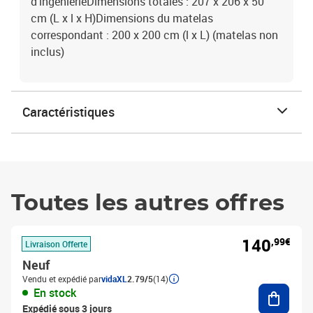
d'ingénierieDimensions totales : 207 x 206 x 50
cm (L x l x H)Dimensions du matelas
correspondant : 200 x 200 cm (l x L) (matelas non
inclus)
Caractéristiques
Toutes les autres offres
140
,99€
Livraison Offerte
Neuf
Vendu et expédié par
vidaXL
2.79/5
(14)
Ajouter
En stock
Expédié sous 3 jours