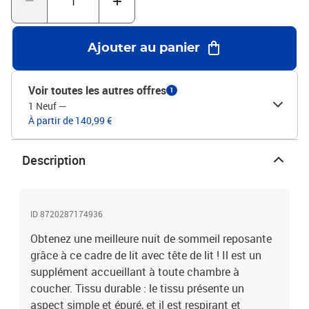
place, certaines pièces ou coussins sont rangés à l'intérieur des
meubles. Vérifiez les compartiments zippés ou sous la housse du
siège pour détecter d'éventuels éléments cachés.Couleur :
Ajouter au panier
CrèmeMatériau : tissu (100 % polyester), contreplaqué, bois
d'ingénierieDimensions totales : 207 x 206 x 50 cm (L x l x
H)Dimensions du matelas correspondant : 200 x 200 cm (l x L)
Voir toutes les autres offres
1
(matelas non inclus)
1 Neuf
—
À partir de 140,99 €
Description
ID 8720287174936
Obtenez une meilleure nuit de sommeil reposante
grâce à ce cadre de lit avec tête de lit ! Il est un
supplément accueillant à toute chambre à
coucher. Tissu durable : le tissu présente un
aspect simple et épuré, et il est respirant et