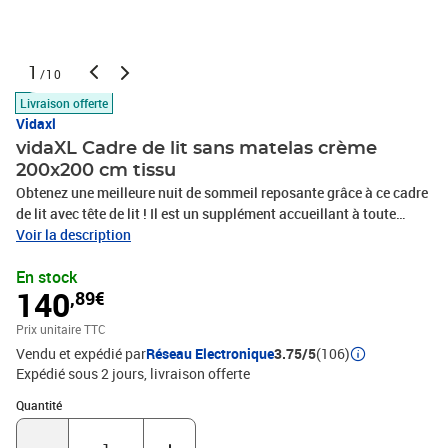
1
/10
Livraison offerte
Vidaxl
vidaXL Cadre de lit sans matelas crème
200x200 cm tissu
Obtenez une meilleure nuit de sommeil reposante grâce à ce cadre
de lit avec tête de lit ! Il est un supplément accueillant à toute
chambre à coucher. Tissu durable : le tissu présente un aspect
Voir la description
simple et épuré, et il est respirant et durable.Pieds de soutien : le lit
En stock
est soutenu par des pieds robustes, qui assurent sa stabilité, sa
140
,89€
sécurité et sa fermeté.Lattes de contreplaqué : les lattes de
contreplaqué assurent une bonne répartition du poids,
Prix unitaire TTC
garantissant que le matelas reste en place à chaque torsion de
Vendu et expédié par
Réseau Electronique
3.75/5
(106)
votre corps pendant le sommeil. Remarque :La livraison comprend
Expédié sous 2 jours
livraison offerte
uniquement un cadre de lit. Le matelas n'est pas inclus. Vous
pouvez consulter notre boutique pour trouver les matelas
Quantité : 1
Quantité
assortis.Chaque produit est livré avec un manuel de montage dans
la boîte pour un montage facile. Bon à savoir :Pour gagner de la