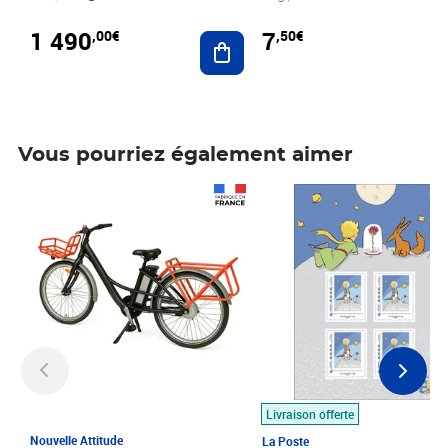
1 490
7
,00€
,50€
Ajouter au panier
Vous pourriez également aimer
Prix 1 490,00€
Prix 7,50€
Livraison offerte
Nouvelle Attitude
La Poste