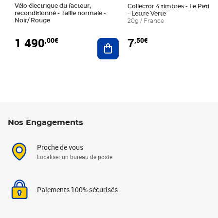
Vélo électrique du facteur,
Collector 4 timbres - Le Petit P
reconditionné - Taille normale -
- Lettre Verte
Noir/ Rouge
20g / France
1 490
7
,00€
,50€
Ajouter au panier
Nos Engagements
Proche de vous
Localiser un bureau de poste
Paiements 100% sécurisés