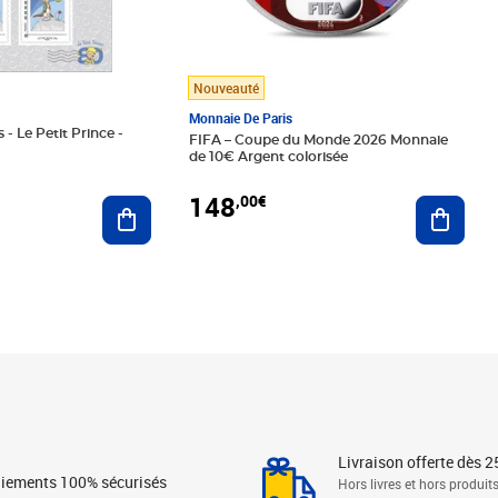
Nouveauté
Monnaie De Paris
 - Le Petit Prince -
FIFA – Coupe du Monde 2026 Monnaie
de 10€ Argent colorisée
148
,00€
Ajouter au panier
Ajoute
Livraison offerte dès 2
iements 100% sécurisés
Hors livres et hors produit