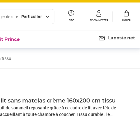
er de site :
Particulier
AIDE
SE CONNECTER
PANIER
Laposte.net
it Prince
 tissu
Prix 266,99€
 lit sans matelas crème 160x200 cm tissu
it de sommeil reposante grâce à ce cadre de lit avec tête de
t accueillant à toute chambre à coucher. Tissu durable : le
simple et épuré, et il est respirant et durable.Hauteur
 est réglable en hauteur selon vos préférences.Pieds de soutien :
s pieds robustes, qui assurent sa stabilité, sa sécurité et sa