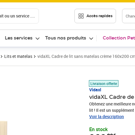
t ou un service ....
Chang
Accès rapides
Les services
Tous nos produits
Collection Pet
Lits et matelas
vidaXL Cadre de lit sans matelas crème 160x200 cm
Prix 266,89€
Livraison offerte
Vidaxl
vidaXL Cadre de
Obtenez une meilleure nu
lit ! Il est un supplémen
tissu présente un aspect 
Voir la description
réglable : la tête de lit
En stock
le lit est soutenu par de