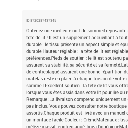
ID 8720287437345
Obtenez une meilleure nuit de sommeil reposante g
tête de lit ! Il est un supplément accueillant à to
durable : le tissu présente un aspect simple et épuré
durable.Hauteur réglable : la tête de lit est réglab
préférences.Pieds de soutien : le lit est soutenu pa
assurent sa stabilité, sa sécurité et sa fermeté.Lat
de contreplaqué assurent une bonne répartition du
matelas reste en place à chaque torsion de votre 
sommeil.Excellent soutien : la tête de lit vous off
lorsque vous êtes assis dans votre lit pour lire ou r
Remarque :La livraison comprend uniquement un ca
pas inclus. Vous pouvez consulter notre boutique 
assortis.Chaque produit est livré avec un manuel
un montage facile.Couleur : CrèmeMatériaux : tiss
mélèze massif, contreplaqué, bois d'ingénierieMat