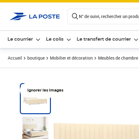
ontenu de la page
N° de suivi, rechercher un produi
Le courrier
Le colis
Le transfert de courrier
Accueil
boutique
Mobilier et décoration
Meubles de chambre
Ignorer les images