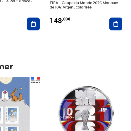
 - Le Petit Prince -
FIFA – Coupe du Monde 2026 Monnaie
de 10€ Argent colorisée
148
,00€
Ajouter au panier
Ajoute
mer
Prix 148,00€