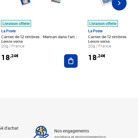
Livraison offerte
Livraison offerte
La Poste
La Poste
Carnet de 12 timbres - Maman dans l'art -
Carnet de 12 timbres - Le bl
Lettre verte
Lettre verte
20g / France
20g / France
18
18
,24€
,24€
r au panier
Ajouter au panier
5€ d'achat
Nos engagements
s
sociétaux et environnementaux