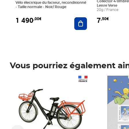
Collector 4 timbres
Vélo électrique du facteur, reconditionné
Lettre Verte
- Taille normale - Noir/ Rouge
20g / France
1 490
7
,00€
,50€
Ajouter au panier
Vous pourriez également ai
Prix 1 490,00€
Prix 7,50€