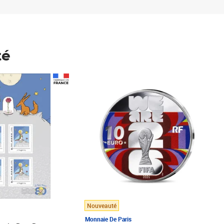
té
Prix 148,00€
Nouveauté
Monnaie De Paris