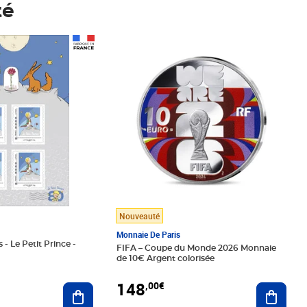
té
Prix 148,00€
Nouveauté
Monnaie De Paris
 - Le Petit Prince -
FIFA – Coupe du Monde 2026 Monnaie
de 10€ Argent colorisée
148
,00€
Ajouter au panier
Ajoute