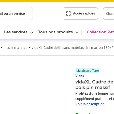
t ou un service ....
Chang
Accès rapides
Les services
Tous nos produits
Collection Pet
Lits et matelas
vidaXL Cadre de lit sans matelas cire marron 180x
Prix barré 152,99 €
Prix 122,05€
Livraison offerte
Vidaxl
vidaXL Cadre de
bois pin massif
Profitez d'une bonne nuit
supplément pratique et dé
massif est un matériau n
Voir la description
nœuds donnent au matéri