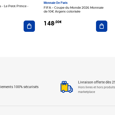
Monnaie De Paris
 - Le Petit Prince -
FIFA – Coupe du Monde 2026 Monnaie
de 10€ Argent colorisée
148
,00€
Ajouter au panier
Ajoute
Livraison offerte dès 2
iements 100% sécurisés
Hors livres et hors produit
marketplace