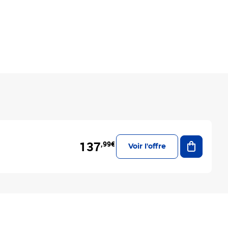
Ajouter a
137
,99€
Voir l'offre