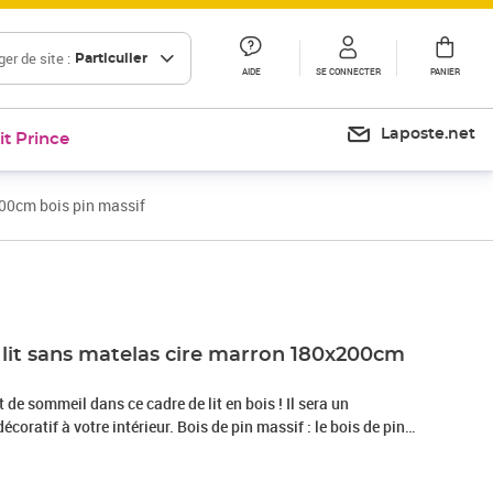
er de site :
Particulier
AIDE
SE CONNECTER
PANIER
Laposte.net
it Prince
200cm bois pin massif
Prix 137,99€
 lit sans matelas cire marron 180x200cm
 de sommeil dans ce cadre de lit en bois ! Il sera un
coratif à votre intérieur. Bois de pin massif : le bois de pin
aturel magnifique. Le bois de pin a un grain droit et les
au son aspect caractéristique et rustique.Lattes de