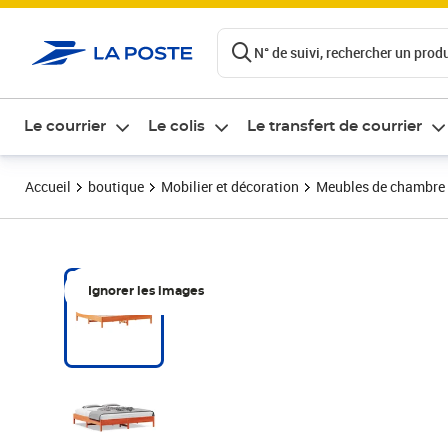
ontenu de la page
N° de suivi, rechercher un produi
Le courrier
Le colis
Le transfert de courrier
Accueil
boutique
Mobilier et décoration
Meubles de chambre
Ignorer les images