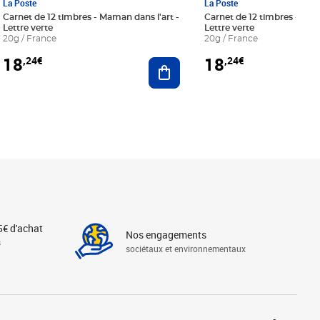
La Poste
La Poste
Carnet de 12 timbres - Maman dans l'art -
Carnet de 12 timbres - Le bl
Lettre verte
Lettre verte
20g / France
20g / France
18
18
,24€
,24€
r au panier
Ajouter au panier
5€ d'achat
Nos engagements
s
sociétaux et environnementaux
Linkedin
Instagram
X
Tiktok
Facebook
Youtube
Threads