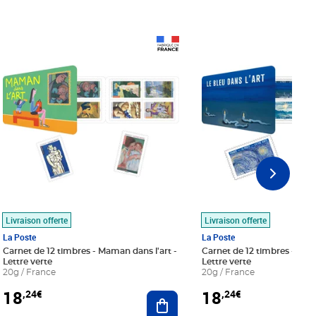
Prix 18,24€
Prix 18,24€
Livraison offerte
Livraison offerte
La Poste
La Poste
Carnet de 12 timbres - Maman dans l'art -
Carnet de 12 timbres - Le bl
Lettre verte
Lettre verte
20g / France
20g / France
18
18
,24€
,24€
r au panier
Ajouter au panier