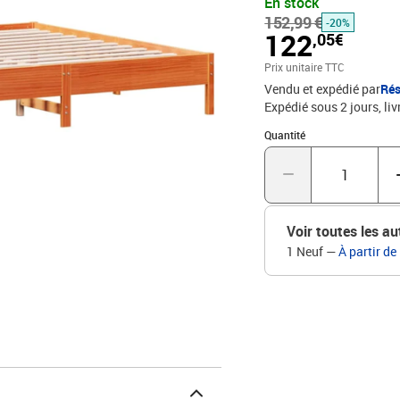
En stock
contreplaqué : les latte
152,99 €
garantissant que le mate
-20%
122
,05€
sommeil.Pieds de soutien
stabilité, sa sécurité et
Prix unitaire TTC
ce lit. Nous proposons u
Vendu et expédié par
Rés
boutique pour trouver le
Expédié sous 2 jours
liv
massifMatériau des latt
Quantité : 1
(L x l x H)Dimensions du
Quantité
inclus)Assemblage requi
Voir toutes les au
1 Neuf
—
À partir de