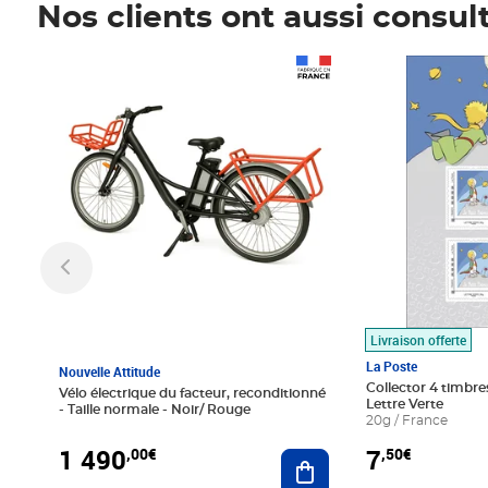
Nos clients ont aussi consul
Prix 1 490,00€
Prix 7,50€
Livraison offerte
La Poste
Nouvelle Attitude
Collector 4 timbres
Vélo électrique du facteur, reconditionné
Lettre Verte
- Taille normale - Noir/ Rouge
20g / France
1 490
7
,00€
,50€
Ajouter au panier