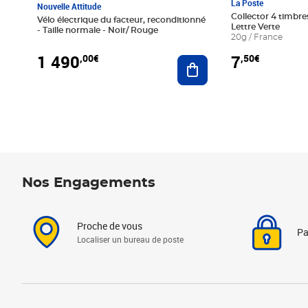
La Poste
Nouvelle Attitude
Collector 4 timbres
Vélo électrique du facteur, reconditionné
Lettre Verte
- Taille normale - Noir/ Rouge
20g / France
1 490
7
,00€
,50€
Ajouter au panier
Nos Engagements
Proche de vous
Pa
Localiser un bureau de poste