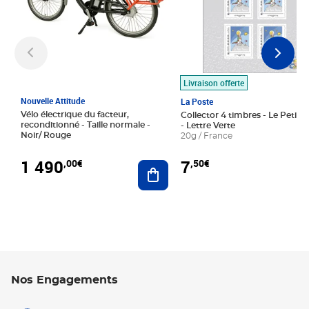
Livraison offerte
Nouvelle Attitude
La Poste
Vélo électrique du facteur,
Collector 4 timbres - Le Petit P
reconditionné - Taille normale -
- Lettre Verte
Noir/ Rouge
20g / France
1 490
7
,00€
,50€
Ajouter au panier
Nos Engagements