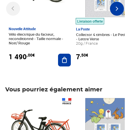
Livraison offerte
Nouvelle Attitude
La Poste
Vélo électrique du facteur,
Collector 4 timbres - Le Petit P
reconditionné - Taille normale -
- Lettre Verte
Noir/ Rouge
20g / France
1 490
7
,00€
,50€
Ajouter au panier
Vous pourriez également aimer
Prix 1 490,00€
Prix 7,50€