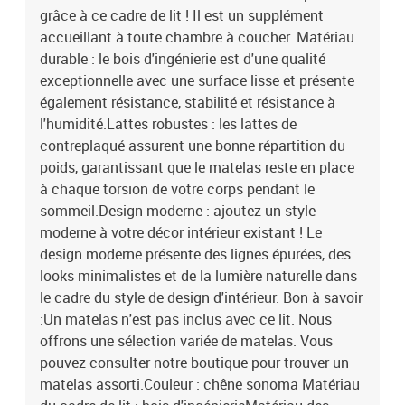
grâce à ce cadre de lit ! Il est un supplément
du cadre de lit : bois d'ingénierieMatériau des lattes :
contreplaquéDimensions totales : 203 x 203,5 x 40 cm (L x l x
accueillant à toute chambre à coucher. Matériau
H)Dimensions du matelas correspondant : 200 x 200 cm (l x L)
durable : le bois d'ingénierie est d'une qualité
(matelas non inclus)Assemblage requis : oui
exceptionnelle avec une surface lisse et présente
également résistance, stabilité et résistance à
l'humidité.Lattes robustes : les lattes de
contreplaqué assurent une bonne répartition du
poids, garantissant que le matelas reste en place
à chaque torsion de votre corps pendant le
sommeil.Design moderne : ajoutez un style
moderne à votre décor intérieur existant ! Le
design moderne présente des lignes épurées, des
looks minimalistes et de la lumière naturelle dans
le cadre du style de design d'intérieur. Bon à savoir
:Un matelas n'est pas inclus avec ce lit. Nous
offrons une sélection variée de matelas. Vous
pouvez consulter notre boutique pour trouver un
matelas assorti.Couleur : chêne sonoma Matériau