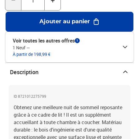
totales : 203 x 163 x 23 cm (L x l x H)Dimensions du matelas
correspondant : 160 x 200 cm (l x L) (matelas non
inclus)Assemblage requis : oui
Ajouter au panier
Voir toutes les autres offres
1
1 Neuf
—
À partir de 198,99 €
Description
ID 8721012275799
Obtenez une meilleure nuit de sommeil reposante
grâce à ce cadre de lit ! Il est un supplément
accueillant à toute chambre à coucher. Matériau
durable : le bois d'ingénierie est d'une qualité
exceptionnelle avec une surface lisse et présente