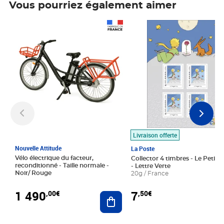
Vous pourriez également aimer
Prix 1 490,00€
Prix 7,50€
Livraison offerte
Nouvelle Attitude
La Poste
Vélo électrique du facteur,
Collector 4 timbres - Le Petit P
reconditionné - Taille normale -
- Lettre Verte
Noir/ Rouge
20g / France
1 490
7
,00€
,50€
Ajouter au panier