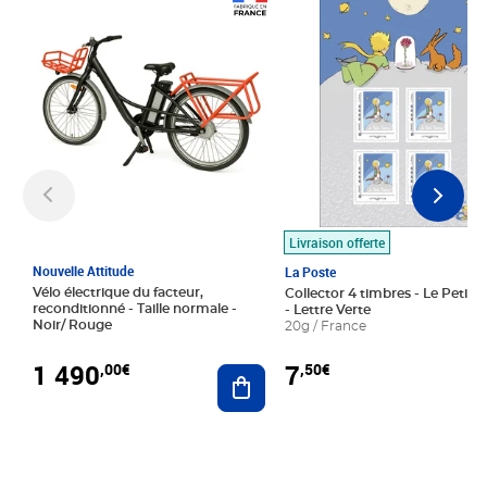
Prix 1 490,00€
Prix 7,50€
Livraison offerte
Nouvelle Attitude
La Poste
Vélo électrique du facteur,
Collector 4 timbres - Le Petit P
reconditionné - Taille normale -
- Lettre Verte
Noir/ Rouge
20g / France
1 490
7
,00€
,50€
Ajouter au panier