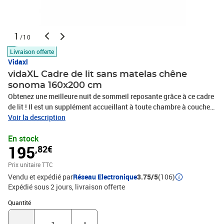
1
/10
Livraison offerte
Vidaxl
vidaXL Cadre de lit sans matelas chêne
sonoma 160x200 cm
Obtenez une meilleure nuit de sommeil reposante grâce à ce cadre
de lit ! Il est un supplément accueillant à toute chambre à coucher.
Matériau durable : le bois d'ingénierie est d'une qualité
Voir la description
exceptionnelle avec une surface lisse et présente également
En stock
résistance, stabilité et résistance à l'humidité.Lattes robustes : les
195
,82€
lattes de contreplaqué assurent une bonne répartition du poids,
garantissant que le matelas reste en place à chaque torsion de
Prix unitaire TTC
votre corps pendant le sommeil.Cadre robuste et stable : le cadre
Vendu et expédié par
Réseau Electronique
3.75/5
(106)
en bois assure robustesse et stabilité. Bon à savoir :Un matelas
Expédié sous 2 jours
livraison offerte
n'est pas inclus avec ce lit. Nous offrons une sélection variée de
matelas. Vous pouvez consulter notre boutique pour trouver un
Quantité : 1
Quantité
matelas assorti.Couleur : chêne sonomaMatériau du cadre de lit :
bois d'ingénierieMatériau des lattes : contreplaquéDimensions