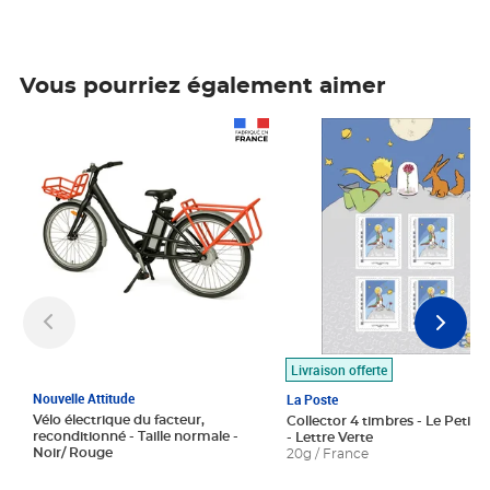
Vous pourriez également aimer
Prix 1 490,00€
Prix 7,50€
Livraison offerte
Nouvelle Attitude
La Poste
Vélo électrique du facteur,
Collector 4 timbres - Le Petit P
reconditionné - Taille normale -
- Lettre Verte
Noir/ Rouge
20g / France