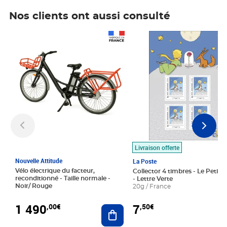
Nos clients ont aussi consulté
Prix 1 490,00€
Prix 7,50€
Livraison offerte
Nouvelle Attitude
La Poste
Vélo électrique du facteur,
Collector 4 timbres - Le Petit P
reconditionné - Taille normale -
- Lettre Verte
Noir/ Rouge
20g / France
1 490
7
,00€
,50€
Ajouter au panier