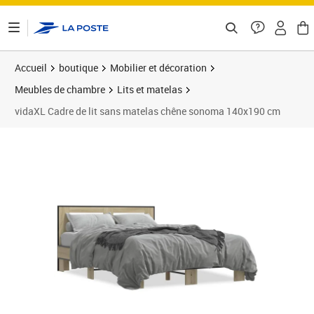
ontenu de la page
Accueil
boutique
Mobilier et décoration
Meubles de chambre
Lits et matelas
vidaXL Cadre de lit sans matelas chêne sonoma 140x190 cm
Prix barré 200,99 €
Prix 190,89€
Prix 1