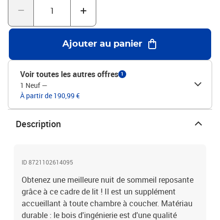
sonomaMatériau du cadre de lit : bois d'ingénierie, métalMatériau
des lattes : contreplaquéDimensions totales : 193 x 143 x 83,5 cm
(L x l x H)Dimensions du matelas correspondant : 140 x 190 cm (l x
L) (matelas est non inclus)Assemblage requis : oui
Ajouter au panier
Voir toutes les autres offres
1
1 Neuf
—
À partir de 190,99 €
Description
ID 8721102614095
Obtenez une meilleure nuit de sommeil reposante
grâce à ce cadre de lit ! Il est un supplément
accueillant à toute chambre à coucher. Matériau
durable : le bois d'ingénierie est d'une qualité