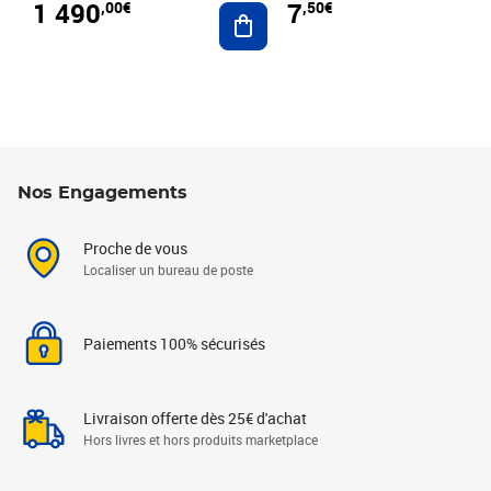
1 490
7
,00€
,50€
Ajouter au panier
Nos Engagements
Proche de vous
Localiser un bureau de poste
Paiements 100% sécurisés
Livraison offerte dès 25€ d'achat
Hors livres et hors produits marketplace