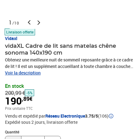
1
/10
Livraison offerte
Vidaxl
vidaXL Cadre de lit sans matelas chêne
sonoma 140x190 cm
Obtenez une meilleure nuit de sommeil reposante grâce à ce cadre
de lit ! Il est un supplément accueillant à toute chambre à coucher.
Matériau durable : le bois d'ingénierie est d'une qualité
Voir la description
exceptionnelle avec une surface lisse et présente également
En stock
résistance, stabilité et résistance à l'humidité. Lattes de
200,99 €
contreplaqué : les lattes de contreplaqué assurent une bonne
-5%
190
,89€
répartition du poids, garantissant que le matelas reste en place à
chaque torsion de votre corps pendant le sommeil.Excellent
Prix unitaire TTC
soutien : la tête de lit offre un excellent soutien du dos lorsque
Vendu et expédié par
Réseau Electronique
3.75/5
(106)
vous vous asseyez dans votre lit pour lire ou regarder la télévision.
Expédié sous 2 jours
livraison offerte
Bon à savoir : Un matelas n'est pas inclus avec ce lit. Nous offrons
Quantité : 1
une sélection variée de matelas. Vous pouvez consulter notre
Quantité
boutique pour trouver un matelas assorti.Couleur : chêne