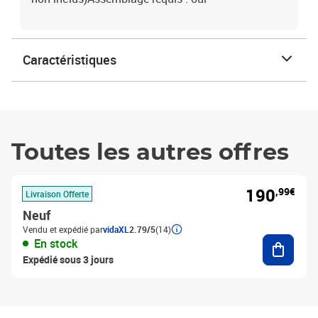
Caractéristiques
Toutes les autres offres
190
,99€
Livraison Offerte
Neuf
Vendu et expédié par
vidaXL
2.79/5
(14)
Ajouter
En stock
Expédié sous 3 jours