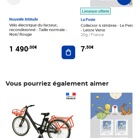
Livraison offerte
Nouvelle Attitude
La Poste
Vélo électrique du facteur,
Collector 4 timbres - Le Petit P
reconditionné - Taille normale -
- Lettre Verte
Noir/ Rouge
20g / France
1 490
7
,00€
,50€
Ajouter au panier
Vous pourriez également aimer
Prix 1 490,00€
Prix 7,50€