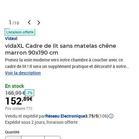
1
/10
Livraison offerte
Vidaxl
vidaXL Cadre de lit sans matelas chêne
marron 90x190 cm
Prenez la voie moderne vers votre chambre à coucher avec ce
cadre de lit ! Il sera un supplément pratique et décoratif à votre
intérieur. Matériau durable : le bois d'ingénierie est d'une qualité
Voir la description
exceptionnelle avec une surface lisse et présente également
En stock
résistance, stabilité et résistance à l'humidité.Lattes de
165,99 €
contreplaqué : les lattes de contreplaqué assurent une bonne
-7%
152
,89€
répartition du poids, garantissant que le matelas reste en place à
chaque torsion de votre corps pendant le sommeil.Espace de
Prix unitaire TTC
rangement supplémentaire : le lit d'appoint dispose d'un total de 6
Vendu et expédié par
Réseau Electronique
3.75/5
(106)
compartiments sur deux côtés du lit pour ranger des objets comme
Expédié sous 2 jours
livraison offerte
des livres, des plantes en pot et d'autres décorations. Bon à savoir
Quantité : 1
:Un matelas n'est pas inclus avec ce lit. Nous offrons une sélection
Quantité
variée de matelas. Vous pouvez consulter notre boutique pour