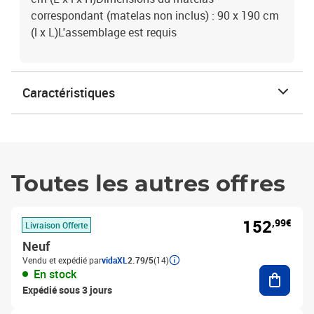
correspondant (matelas non inclus) : 90 x 190 cm
(l x L)L'assemblage est requis
Caractéristiques
Toutes les autres offres
152
,99€
Livraison Offerte
Neuf
Vendu et expédié par
vidaXL
2.79/5
(14)
Ajouter
En stock
Expédié sous 3 jours