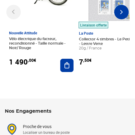
Livraison offerte
Nouvelle Attitude
La Poste
Vélo électrique du facteur,
Collector 4 timbres - Le Petit P
reconditionné - Taille normale -
- Lettre Verte
Noir/ Rouge
20g / France
1 490
7
,00€
,50€
Ajouter au panier
Nos Engagements
Proche de vous
Localiser un bureau de poste