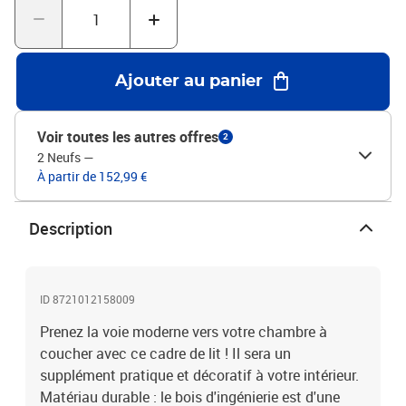
trouver un matelas assorti.Couleur : chêne marronMatériau du
cadre de lit : bois d'ingénierie, bois de pin massifMatériau des
lattes : contreplaquéDimensions totales : 193 x 93 x 35 cm (L x l x
H)Dimensions du matelas correspondant (matelas non inclus) : 90
Ajouter au panier
x 190 cm (l x L)L'assemblage est requis
Voir toutes les autres offres
2
2 Neufs
—
À partir de 152,99 €
Description
ID 8721012158009
Prenez la voie moderne vers votre chambre à
coucher avec ce cadre de lit ! Il sera un
supplément pratique et décoratif à votre intérieur.
Matériau durable : le bois d'ingénierie est d'une