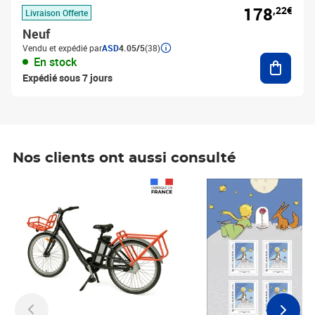
178
,22€
Livraison Offerte
Neuf
Vendu et expédié par
ASD
4.05/5
(38)
Ajouter
En stock
Expédié sous 7 jours
Nos clients ont aussi consulté
Prix 1 490,00€
Prix 7,50€