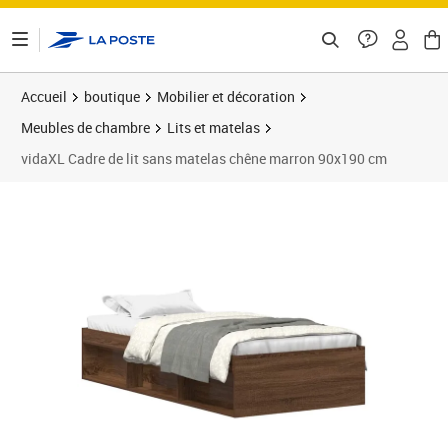
ontenu de la page
Accueil
boutique
Mobilier et décoration
Meubles de chambre
Lits et matelas
vidaXL Cadre de lit sans matelas chêne marron 90x190 cm
Prix barré 165,99 €
Prix 152,89€
Prix 1
Prix 1