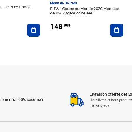
Monnaie De Paris
 - Le Petit Prince -
FIFA – Coupe du Monde 2026 Monnaie
de 10€ Argent colorisée
148
,00€
Ajouter au panier
Ajoute
Livraison offerte dès 2
iements 100% sécurisés
Hors livres et hors produit
marketplace