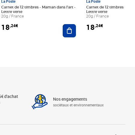
La Poste
La Poste
Carnet de 12 timbres - Maman dans l'art -
Carnet de 12 timbres - Le bl
Lettre verte
Lettre verte
20g / France
20g / France
18
18
,24€
,24€
r au panier
Ajouter au panier
5€ d'achat
Nos engagements
s
sociétaux et environnementaux
Linkedin
Instagram
X
Tiktok
Facebook
Youtube
Threads