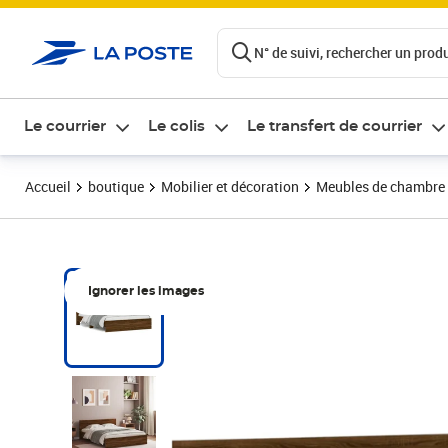
ontenu de la page
N° de suivi, rechercher un produi
Le courrier
Le colis
Le transfert de courrier
Accueil
boutique
Mobilier et décoration
Meubles de chambre
Ignorer les images