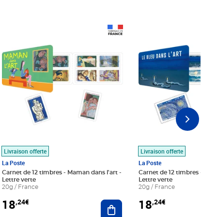
Prix 18,24€
Prix 18,24€
Livraison offerte
Livraison offerte
La Poste
La Poste
Carnet de 12 timbres - Maman dans l'art -
Carnet de 12 timbres - Le bl
Lettre verte
Lettre verte
20g / France
20g / France
18
18
,24€
,24€
r au panier
Ajouter au panier