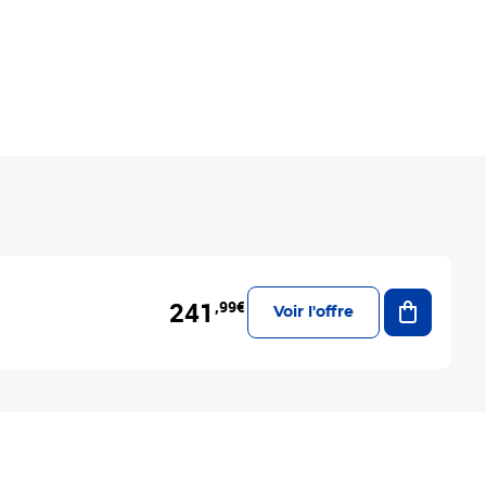
Ajouter a
241
,99€
Voir l'offre