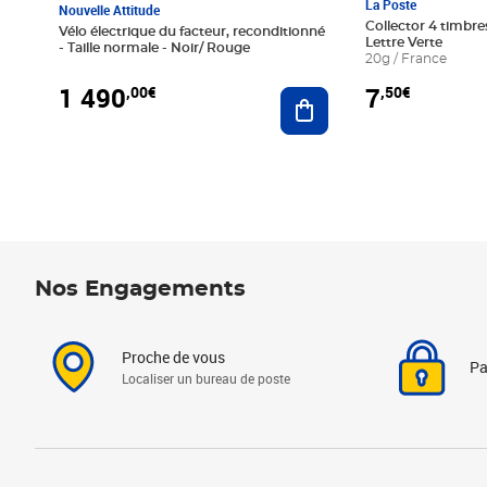
La Poste
Nouvelle Attitude
Collector 4 timbres
Vélo électrique du facteur, reconditionné
Lettre Verte
- Taille normale - Noir/ Rouge
20g / France
1 490
7
,00€
,50€
Ajouter au panier
Nos Engagements
Proche de vous
Pa
Localiser un bureau de poste