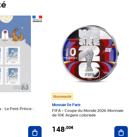
té
Prix 148,00€
Nouveauté
Monnaie De Paris
 - Le Petit Prince -
FIFA – Coupe du Monde 2026 Monnaie
de 10€ Argent colorisée
148
,00€
Ajouter au panier
Ajoute