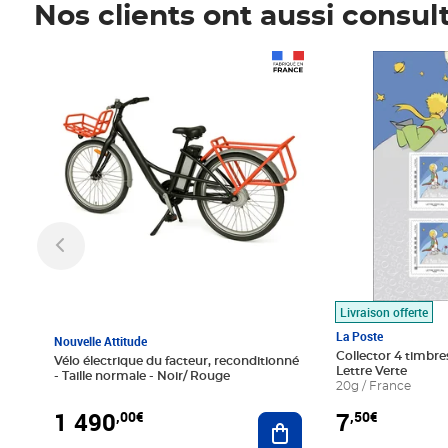
Nos clients ont aussi consul
Prix 1 490,00€
Prix 7,50€
Livraison offerte
La Poste
Nouvelle Attitude
Collector 4 timbres
Vélo électrique du facteur, reconditionné
Lettre Verte
- Taille normale - Noir/ Rouge
20g / France
1 490
7
,00€
,50€
Ajouter au panier