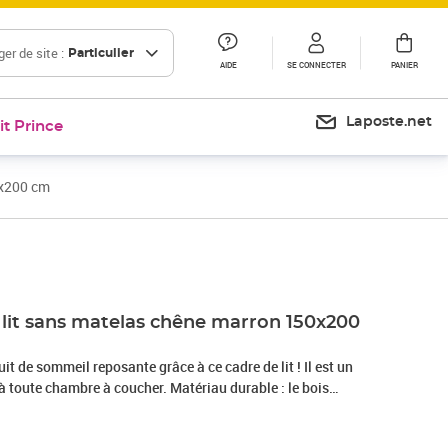
er de site :
Particulier
AIDE
SE CONNECTER
PANIER
Laposte.net
it Prince
0x200 cm
Prix 241,99€
 lit sans matelas chêne marron 150x200
it de sommeil reposante grâce à ce cadre de lit ! Il est un
à toute chambre à coucher. Matériau durable : le bois
alité exceptionnelle avec une surface lisse et présente
bilité et résistance à l'humidité.Excellent soutien : la tête de