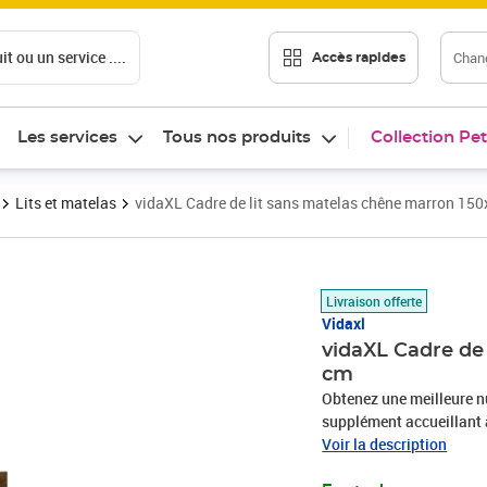
t ou un service ....
Chang
Accès rapides
Les services
Tous nos produits
Collection Pet
Lits et matelas
vidaXL Cadre de lit sans matelas chêne marron 15
Prix 241,89€
Livraison offerte
Vidaxl
vidaXL Cadre de
cm
Obtenez une meilleure nu
supplément accueillant 
d'ingénierie est d'une qu
Voir la description
également résistance, sta