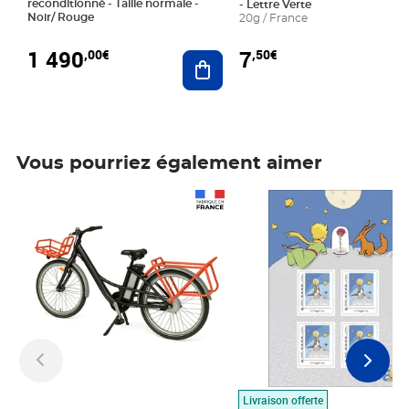
reconditionné - Taille normale -
- Lettre Verte
Noir/ Rouge
20g / France
1 490
7
,00€
,50€
Ajouter au panier
Vous pourriez également aimer
Prix 1 490,00€
Prix 7,50€
Livraison offerte