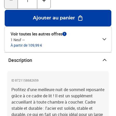
qui assure le soutien et la respirabilité de votre matelas. Bon à
savoir :Un matelas n'est pas inclus avec ce lit. Nous offrons une
sélection variée de matelas. Vous pouvez consulter notre boutique
Ajouter au panier
pour trouver un matelas assorti.Couleur : chêne marronMatériau :
bois d'ingénierie et acierDimensions totales : 196 x 147 x 91,5 cm
(L x l x H)Hauteur libre sous le lit : 27 cmDimensions du matelas
Voir toutes les autres offres
1
correspondant : 140 x 190 cm (l x L) (matelas est non inclus)Avec
1 Neuf
—
tête de lit et pied de litAssemblage requis : oui
À partir de 109,99 €
Description
ID 8721158682659
Profitez d'une meilleure nuit de sommeil reposante
grâce à ce cadre de lit ! Il est un supplément
accueillant à toute chambre à coucher. Cadre
stable et durable : l'acier est solide, stable et
durable, ce qui en fait un choix idéal pour un large