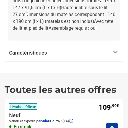
bois d'ingénierie et acierDimensions totales : 196 x
147 x 91,5 cm (L x l x H)Hauteur libre sous le lit :
27 cmDimensions du matelas correspondant : 140
x 190 cm (l x L) (matelas est non inclus)Avec tête
de lit et pied de litAssemblage requis : oui
Caractéristiques
Toutes les autres offres
109
,99€
Livraison Offerte
Neuf
Vendu et expédié par
vidaXL
2.79/5
(14)
Ajouter
En stock