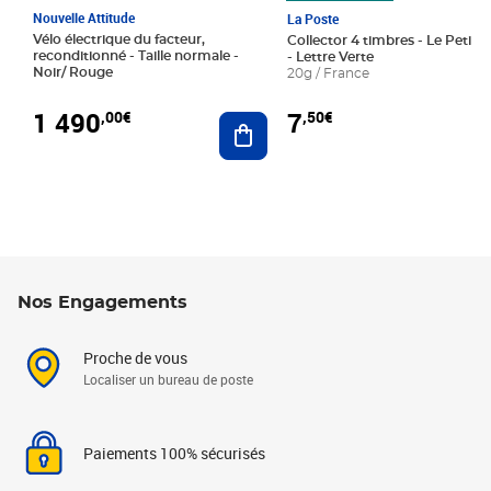
Nouvelle Attitude
La Poste
Vélo électrique du facteur,
Collector 4 timbres - Le Petit P
reconditionné - Taille normale -
- Lettre Verte
Noir/ Rouge
20g / France
1 490
7
,00€
,50€
Ajouter au panier
Nos Engagements
Proche de vous
Localiser un bureau de poste
Paiements 100% sécurisés