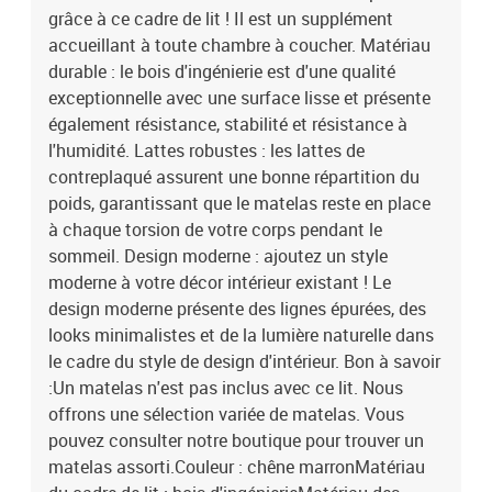
grâce à ce cadre de lit ! Il est un supplément
du cadre de lit : bois d'ingénierieMatériau des lattes :
contreplaquéDimensions totales : 212 x 140 x 23 cm (L x l x
accueillant à toute chambre à coucher. Matériau
H)Dimensions du matelas correspondant : 120 x 200 cm (l x L)
durable : le bois d'ingénierie est d'une qualité
(matelas non inclus)Assemblage requis : oui
exceptionnelle avec une surface lisse et présente
également résistance, stabilité et résistance à
l'humidité. Lattes robustes : les lattes de
contreplaqué assurent une bonne répartition du
poids, garantissant que le matelas reste en place
à chaque torsion de votre corps pendant le
sommeil. Design moderne : ajoutez un style
moderne à votre décor intérieur existant ! Le
design moderne présente des lignes épurées, des
looks minimalistes et de la lumière naturelle dans
le cadre du style de design d'intérieur. Bon à savoir
:Un matelas n'est pas inclus avec ce lit. Nous
offrons une sélection variée de matelas. Vous
pouvez consulter notre boutique pour trouver un
matelas assorti.Couleur : chêne marronMatériau