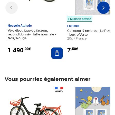
Livraison offerte
Nouvelle Attitude
La Poste
Vélo électrique du facteur,
Collector 4 timbres - Le Petit P
reconditionné - Taille normale -
- Lettre Verte
Noir/ Rouge
20g / France
1 490
7
,00€
,50€
Ajouter au panier
Vous pourriez également aimer
Prix 1 490,00€
Prix 7,50€