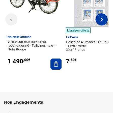
Livraison offerte
Nouvelle Attitude
La Poste
Vélo électrique du facteur,
Collector 4 timbres - Le Petit P
reconditionné - Taille normale -
- Lettre Verte
Noir/ Rouge
20g / France
1 490
7
,00€
,50€
Ajouter au panier
Nos Engagements